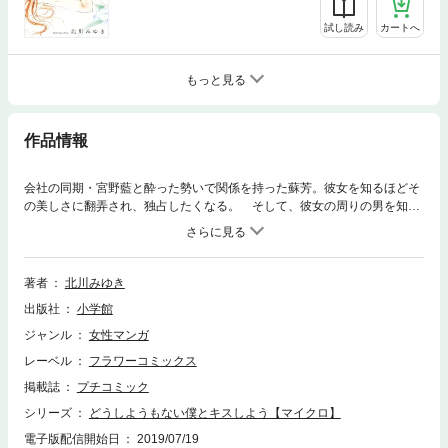
試し読み
カートへ
もっと見る
作品情報
会社の同期・宮野藍と酔った勢いで関係を持った蘇芳。彼女を知るほどそ
の美しさに翻弄され、独占したくなる。 そして、彼女の周りの男を知る
たびに嫉妬する自分を抑えられない。彼女の視線の先にいる男は、誰なの
かーーー？
著者
北川みゆき
出版社
小学館
ジャンル
女性マンガ
レーベル
フラワーコミックス
掲載誌
プチコミック
シリーズ
どうしようもない僕とキスしよう【マイクロ】
電子版配信開始日
2019/07/19