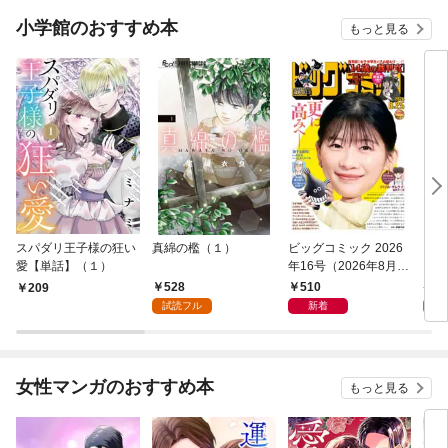
小学館のおすすめ本
もっと見る
スパダリ王子様の狂い
真綿の檻（１）
ビッグコミック 2026
こん
愛【単話】（１）
年16号（2026年8月7
（１
日発売）
528
510
5
209
試読フル
新着
試
女性マンガのおすすめ本
もっと見る