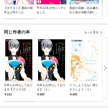
【タテヨミ】運命の相
平凡なOLがHにハマり
黒妖の花嫁～忌み嫌わ
【タ
手は上司だった
ました。
れた私が冷酷大尉に愛
爵様
されるまで～
いた
同じ作者の本
もっと見る
今宵もお待ちしており
今宵もお待ちしており
どうしようもない僕と
どう
ます【マイクロ】
ます（１）
キスしよう（１）
キス
（１）
ロ】
143
495
495
1