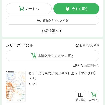
カートへ
今すぐ買う
作品をチェックする
作品情報へ
シリーズ
全66冊
お気に入り登録
未購入巻をまとめて買う
1巻から
|
最新刊から
どうしようもない僕とキスしよう【マイクロ】
（１）
121
試し読み
カートへ