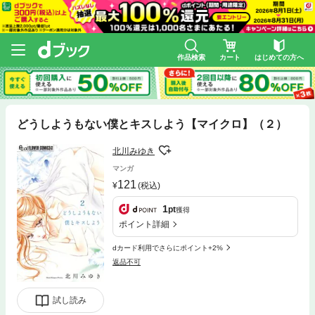
作品検索
カート
はじめての方へ
どうしようもない僕とキスしよう【マイクロ】（２）
北川みゆき
マンガ
121
(税込)
1
pt
獲得
ポイント詳細
dカード利用でさらにポイント+2%
返品不可
試し読み