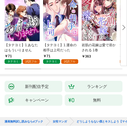
【タテヨミ】1.あなた
【タテヨミ】1.運命の
岩肌の花嫁は愛で溶か
愛し
はもういりません
相手は上司だった
される 1巻
い 
71
71
1
363
タテヨミ
試読フル
タテヨミ
試読フル
試
新刊配信予定
ランキング
キャンペーン
無料
漫画無料試し読みならdブック
女性マンガ
どうしようもない僕とキスしよう【マ