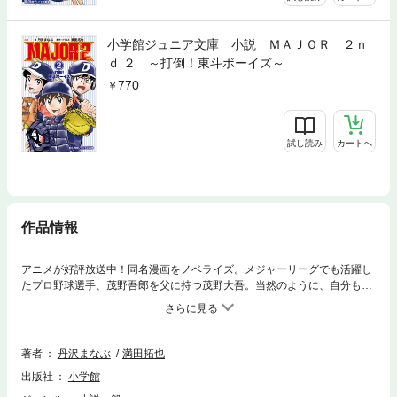
小学館ジュニア文庫 小説 ＭＡＪＯＲ ２ｎ
ｄ ２ ～打倒！東斗ボーイズ～
770
試し読み
カートへ
作品情報
アニメが好評放送中！同名漫画をノベライズ。メジャーリーグでも活躍し
たプロ野球選手、茂野吾郎を父に持つ茂野大吾。当然のように、自分もプ
ロ野球選手になりたいと思っていた大吾は小学校4年生になり、野球チー
ム・三船ドルフィンズに入団する。しかし、自分が思うようなプレイはで
きず、まわりからは「これで茂野二世かよ」とまで言われてしまう。すっ
かり自信をなくした大吾は、野球から遠ざかるように……。時は経ち、ス
著者
丹沢まなぶ
満田拓也
ポーツも勉強もいまいちやる気になれないまま6年生になった大吾。しか
出版社
小学館
し、同じく「二世」である佐藤光が転校してきたことで、また野球への道
を進むことに――!?大吾と光の青春と成長を描いた、待望の第1巻！※この