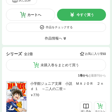
試し読み
カートへ
今すぐ買う
作品をチェックする
作品情報へ
シリーズ
全2冊
お気に入り登録
未購入巻をまとめて買う
1巻から
|
最新刊から
小学館ジュニア文庫 小説 ＭＡＪＯＲ ２ｎ
ｄ １ ～二人の二世～
770
試し読み
カートへ