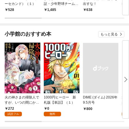
ーセカンド）（１）
証・少年野球チーム診
出すな！
nd
断
528
1,485
638
9
小学館のおすすめ本
もっと見る
火の神さまの掃除人で
1000円ヒーロー 新
DIME (ダイム) 2026年
追放
すが、いつの間にか花
札版【単話】（１）
9.5月号
かつ
嫁として溺愛されてい
まへ
272
0
1
￥800
ます【単話】（１）
れで
試読フル
無料
試
（１