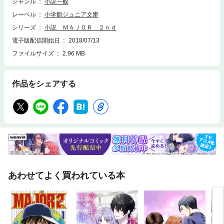
ジャンル
小説一般
作品は底本と同じクオリティのイラストが収録されています。※対象年
レーベル
小学館ジュニア文庫
齢：中学年から
シリーズ
小説 ＭＡＪＯＲ ２ｎｄ
電子版配信開始日
2018/07/13
ファイルサイズ
2.96 MB
作品をシェアする
あわせてよく買われている本