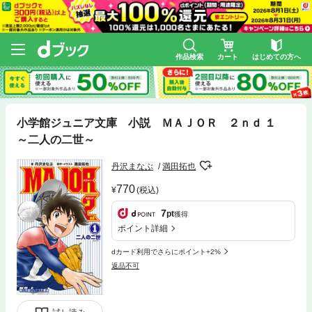
作品検索
カート
はじめての方へ
小学館ジュニア文庫 小説 ＭＡＪＯＲ ２ｎｄ １
～二人の二世～
丹沢まなぶ
満田拓也
770
(税込)
7
pt
獲得
ポイント詳細
dカード利用でさらにポイント+2%
返品不可