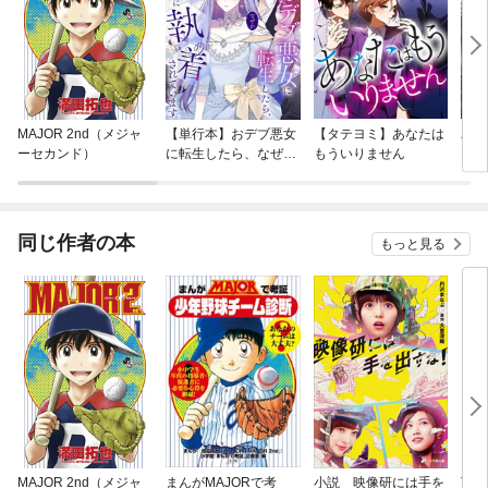
MAJOR 2nd（メジャ
【単行本】おデブ悪女
【タテヨミ】あなたは
バッ
ーセカンド）
に転生したら、なぜか
もういりません
ロイ
ラスボス王子様に執着
今世
されています
りが
てく
OMI
同じ作者の本
もっと見る
MAJOR 2nd（メジャ
まんがMAJORで考
小説 映像研には手を
TV