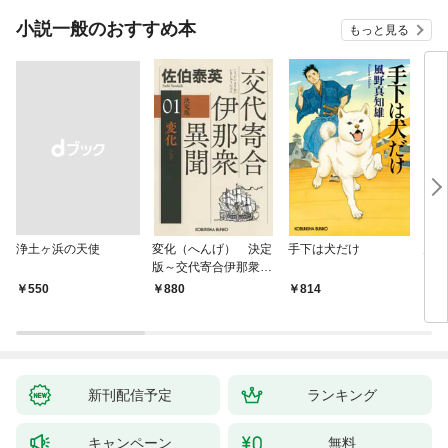
小説一般のおすすめ本
もっと見る
浄土ヶ浜の天使
変化（へんげ） 決定
手下は犬だけ
鬼役
版～交代寄合伊那衆異
聞（1）～
￥550
880
814
7
新刊配信予定
ランキング
キャンペーン
無料