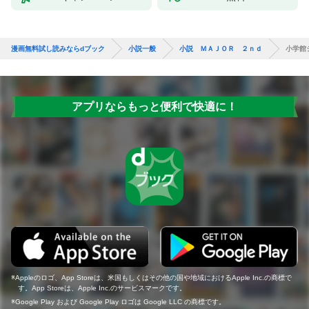
漫画無料試し読みならdブック
小説一般
小説 ＭＡＪＯＲ ２ｎｄ
小学館
アプリならもっと便利で快適に！
Appleのロゴ、App Storeは、米国もしくはその他の国や地域におけるApple Inc.の商標で
す。App Storeは、Apple Inc.のサービスマークです。
Google Play および Google Play ロゴは Google LLC の商標です。