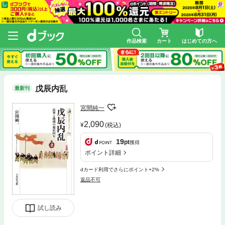
作品検索
カート
はじめての方へ
戊辰内乱
最新刊
宮間純一
2,090
(税込)
19
pt
獲得
ポイント詳細
dカード利用でさらにポイント+2%
返品不可
試し読み