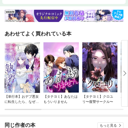
あわせてよく買われている本
【単行本】おデブ悪女
【タテヨミ】あなたは
【タテヨミ】クロユ
バッ
に転生したら、なぜか
もういりません
リ〜復讐サークル〜
ロイ
ラスボス王子様に執着
今世
されています
りが
てく
OMI
同じ作者の本
もっと見る