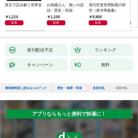
君主で読み解く世界史
お地蔵さん 救いの説
漢代官吏登用制度の研
親
話・歴史・民俗
究（東洋學叢書）
直立
迫る
1,210
1,100
9,900
1,
新着
新着
新着
新刊配信予定
ランキング
キャンペーン
無料
漫画無料試し読みならdブック
歴史・地理・民俗
戊辰内乱
戊辰内乱
アプリならもっと便利で快適に！