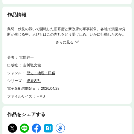
作品情報
鳥羽・伏見の戦いで開戦した旧幕府と新政府の軍事闘争。各地で混乱や分
断が生じる中、人びとはこの内乱をどう受け止め、いかに行動したのか。
どちら側の味方になるかの決断を迫られる小藩や、単なる「被害者」では
なく、自己の利害を考え主体的に活動した人びとの営みを、社会の動きと
ともに再現。民衆の目線から「戊辰内乱」を描く新たな試み。
著者
宮間純一
出版社
吉川弘文館
ジャンル
歴史・地理・民俗
シリーズ
戊辰内乱
電子版配信開始日
2026/04/28
ファイルサイズ
- MB
作品をシェアする