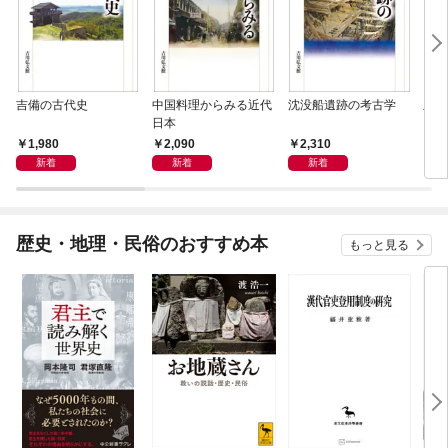
吉備の古代史
中国料理からみる近代
沈没船遺跡の考古学
殿様
日本
1,980
2,090
2,310
2,
新着
新着
新着
歴史・地理・民俗のおすすめ本
もっと見る