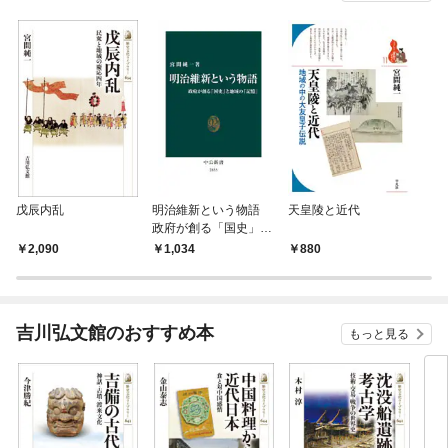
戊辰内乱
明治維新という物語
天皇陵と近代
政府が創る「国史」と
地域の「記憶」
2,090
1,034
880
吉川弘文館のおすすめ本
もっと見る