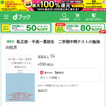
作品検索
カート
はじめての方へ
私立校・中高一貫校生 二学期中間テストの勉強
最新刊
の仕方
栄冠ゼミ
330
(税込)
3
pt
獲得
ポイント詳細
dカード利用でさらにポイント+2%
返品不可