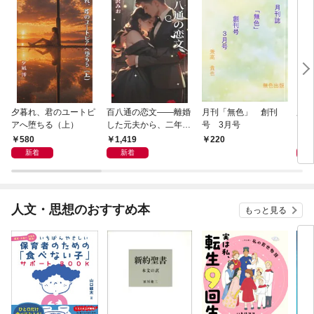
夕暮れ、君のユートピ
百八通の恋文――離婚
月刊「無色」 創刊
夕陽
アへ堕ちる（上）
した元夫から、二年遅
号 3月号
れの愛が届きました
580
1,419
5
220
新着
新着
人文・思想のおすすめ本
もっと見る