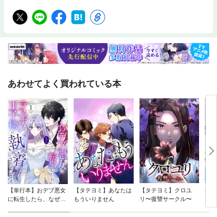
あわせてよく買われている本
【単行本】おデブ悪女
【タテヨミ】あなたは
【タテヨミ】クロユ
病弱
に転生したら、なぜか
もういりません
リ〜復讐サークル〜
が、
ラスボス王子様に執着
ぎて
されています
たち