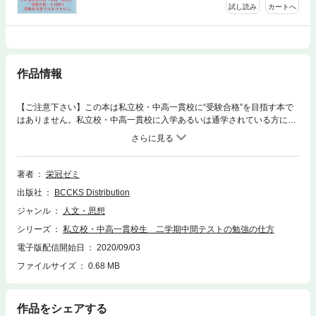
試し読み
カートへ
作品情報
【ご注意下さい】この本は私立校・中高一貫校に“受験合格”を目指す本で
はありません。私立校・中高一貫校に入学あるいは通学されている方に向
けた、私立校・中高一貫校“学校内”での勉強の仕方・方法、定期テスト前
の勉強、成績の取り方などを提案するものとなります。現在、私立校・中
高一貫校に通われていて、今の学校での進級・進学に不安がある方に、自
分の進級・進学を、進路を深く考え、学校での「定期テスト」「成績」の
著者
栄冠ゼミ
取り方を提案致します。
出版社
BCCKS Distribution
ジャンル
人文・思想
シリーズ
私立校・中高一貫校生 二学期中間テストの勉強の仕方
電子版配信開始日
2020/09/03
ファイルサイズ
0.68 MB
作品をシェアする