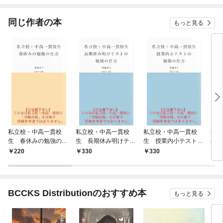
ね！
同じ作者の本
もっと見る
私立校・中高一貫校
私立校・中高一貫校
私立校・中高一貫校
私立
生 春休みの勉強の仕
生 長期休み明けテス
生 授業内小テストの
生 
方
トの勉強の仕方
勉強の仕方
の仕
220
330
330
3
BCCKS Distributionのおすすめ本
もっと見る