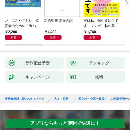
いちばんやさしい 保
新約聖書 本文の訳
実は私、転生９回生で
自閉
育者のための「食べな
す マンガ 私の前世
が小
い子」サポートＢＯＯ
物語
あう
2,200
4,400
1,760
2,
Ｋ 偏食・少食のお悩
新着
新着
新着
み解決！
新刊配信予定
ランキング
キャンペーン
無料
漫画無料試し読みならdブック
人文・思想
私立校・中高一貫校生 二学期中間テ
アプリならもっと便利で快適に！