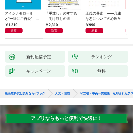
アイシナモロール
「手放し」のすすめ
正義の暴走 ――凡庸
リヴ
と“一緒にご自愛” ～
―明け渡しの道―
な悪についての心理学
イト
自分を好きになるため
1,210
2,310
990
2,
の56のコツ～
新着
新着
新着
新刊配信予定
ランキング
キャンペーン
無料
漫画無料試し読みならdブック
人文・思想
私立校・中高一貫校生 返却されたテ
アプリならもっと便利で快適に！