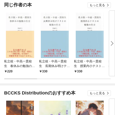
OMI
同じ作者の本
もっと見る
私立校・中高一貫校
私立校・中高一貫校
私立校・中高一貫校
私立
生 春休みの勉強の仕
生 長期休み明けテス
生 授業内小テストの
生 
方
トの勉強の仕方
勉強の仕方
仕方
220
330
330
3
BCCKS Distributionのおすすめ本
もっと見る