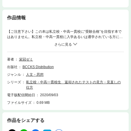
作品情報
【ご注意下さい】この本は私立校・中高一貫校に“受験合格”を目指す本で
はありません。私立校・中高一貫校に入学あるいは通学されている方に向
けた、私立校・中高一貫校“学校内”での勉強の仕方・方法、定期テスト前
の勉強、成績の取り方などを提案するものとなります。現在、私立校・中
高一貫校に通われていて、今の学校での進級・進学に不安がある方に、自
分の進級・進学を、進路を深く考え、学校での「定期テスト」「成績」の
著者
栄冠ゼミ
取り方を提案致します。
出版社
BCCKS Distribution
ジャンル
人文・思想
シリーズ
私立校・中高一貫校生 返却されたテストの見方・見直しの
仕方
電子版配信開始日
2020/09/03
ファイルサイズ
0.69 MB
作品をシェアする