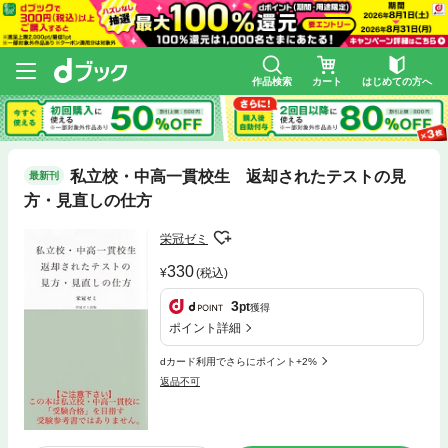
作品検索
カート
はじめての方へ
私立校・中高一貫校生 返却されたテストの見
最新刊
方・見直しの仕方
栄冠ゼミ
330
(税込)
3
pt
獲得
ポイント詳細
dカード利用でさらにポイント+2%
返品不可