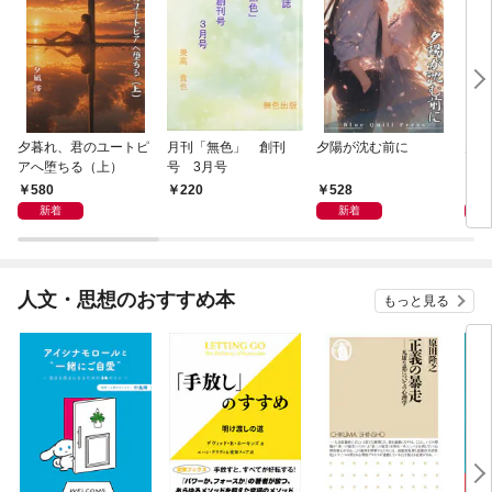
夕暮れ、君のユートピ
月刊「無色」 創刊
夕陽が沈む前に
月に
アへ堕ちる（上）
号 3月号
ット
本当
580
528
5
220
まっ
新着
新着
人文・思想のおすすめ本
もっと見る