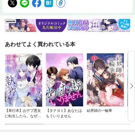
あわせてよく買われている本
【単行本】おデブ悪女
【タテヨミ】あなたは
結界師の一輪華
バッ
に転生したら、なぜか
もういりません
ロイ
ラスボス王子様に執着
今世
されています
りが
てく