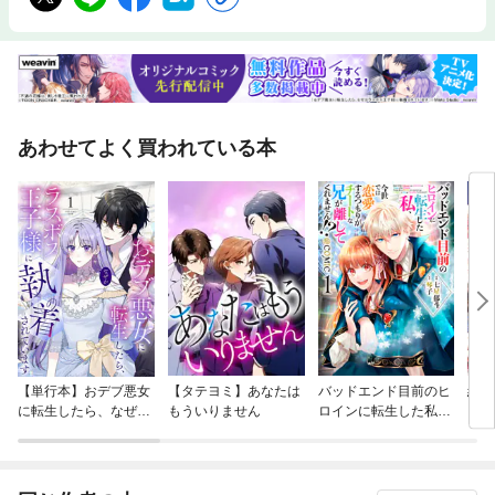
あわせてよく買われている本
【単行本】おデブ悪女
【タテヨミ】あなたは
バッドエンド目前のヒ
結界
に転生したら、なぜか
もういりません
ロインに転生した私、
ラスボス王子様に執着
今世では恋愛するつも
されています
りがチートな兄が離し
てくれません！？@C
OMIC