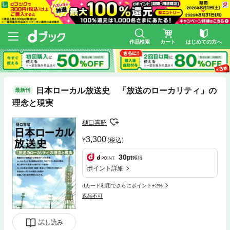
作品検索
カート
はじめての方へ
日本ローカル放送史 「放送のローカリティ」の
最新刊
理念と現実
樋口喜昭
3,300
(税込)
30
pt
獲得
ポイント詳細
dカード利用でさらにポイント+2%
返品不可
試し読み