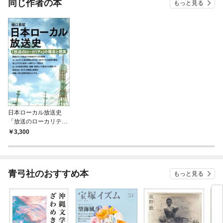
同じ作者の本
もっと見る
日本ローカル放送史
「放送のローカリテ
ィ」の理念と現実
3,300
青弓社のおすすめ本
もっと見る