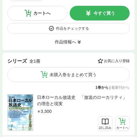
カートへ
今すぐ買う
作品をチェックする
作品情報へ
シリーズ
全1冊
お気に入り登録
未購入巻をまとめて買う
1巻から
|
最新刊から
日本ローカル放送史 「放送のローカリティ」
の理念と現実
3,300
試し読み
カートへ