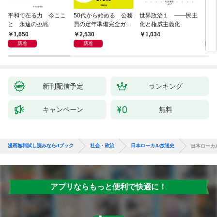
平和で在る力 今ここ
50代から始める 公務
世界政治１ ――民主
「力
と 永遠の挑戦
員の定年準備完全ガイ
化と権威主義化
く 
ド
1,650
2,530
1,
1,034
新着
新着
新刊配信予定
ランキング
キャンペーン
無料
漫画無料試し読みならdブック
社会・政治
日本ローカル放送史
日本ローカ
アプリならもっと便利で快適に！