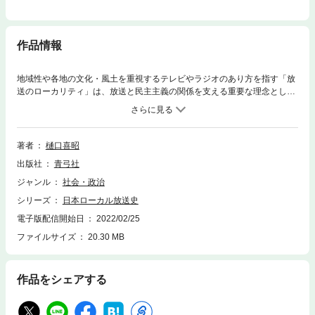
作品情報
地域性や各地の文化・風土を重視するテレビやラジオのあり方を指す「放
送のローカリティ」は、放送と民主主義の関係を支える重要な理念として
参照されてきた。一方で、戦前から通底する行政手法、地方紙や自治体を
中心にした戦後の運営主体、中央集権的な（キー局中心的な）放送ネット
ワークなどにより、放送と地域の関係は常にきしみも見せてきた。戦前の
ラジオ放送から戦後のテレビの登場、ローカルテレビ局の開局と系列化、
著者
樋口喜昭
BSデジタル放送の開始、地上デジタル放送の移行という歴史をローカル放
出版社
青弓社
送の制度・組織・番組という視点から検証して、放送のローカリティの理
念と実態が乖離してきた実情を明らかにする。多くの史料を渉猟し関係者
ジャンル
社会・政治
にインタビューをして、放送と地域の近・現代史を実証的に描き、今後の
シリーズ
日本ローカル放送史
ローカル放送のあり方を指し示す。
電子版配信開始日
2022/02/25
ファイルサイズ
20.30 MB
作品をシェアする