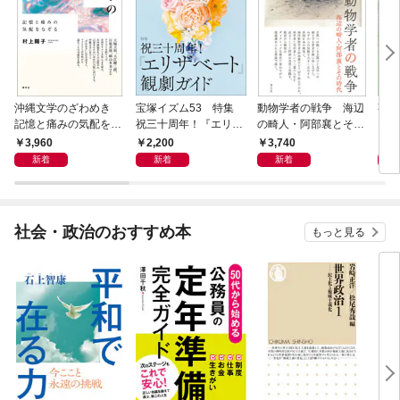
沖縄文学のざわめき
宝塚イズム53 特集
動物学者の戦争 海辺
事例
記憶と痛みの気配をな
祝三十周年！『エリザ
の畸人・阿部襄とその
ス論
ぞる
ベート』観劇ガイド
時代
3,960
2,200
3,740
2,
新着
新着
新着
社会・政治のおすすめ本
もっと見る