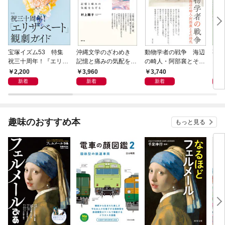
宝塚イズム53 特集
沖縄文学のざわめき
動物学者の戦争 海辺
事例
祝三十周年！『エリザ
記憶と痛みの気配をな
の畸人・阿部襄とその
ス論
ベート』観劇ガイド
ぞる
時代
2,200
3,960
3,740
2,
新着
新着
新着
趣味のおすすめ本
もっと見る