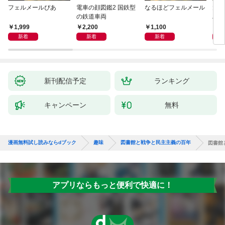
フェルメールぴあ
電車の顔図鑑2 国鉄型
なるほどフェルメール
大人
の鉄道車両
ハン
1,999
2,200
1,100
1,
新着
新着
新着
新刊配信予定
ランキング
キャンペーン
無料
漫画無料試し読みならdブック
趣味
図書館と戦争と民主主義の百年
図書館
アプリならもっと便利で快適に！