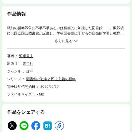
作品情報
戦前の侵略戦争に不承不承あるいは積極的に加担した図書館――。敗戦後
には国立国会図書館が誕生し、学校図書館は子どもの自発的学習と教育を
実現する装置に生まれ変わった。戦前から戦中、戦後までの100年間を、
各地の図書館史や膨大な史料から振り返る。
著者
渡邊重夫
出版社
青弓社
ジャンル
趣味
シリーズ
図書館と戦争と民主主義の百年
電子版配信開始日
2026/05/29
ファイルサイズ
- MB
作品をシェアする