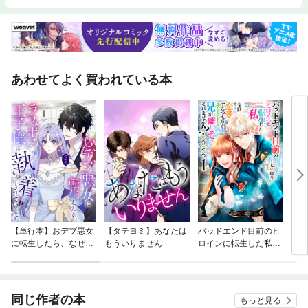
あわせてよく買われている本
【単行本】おデブ悪女
【タテヨミ】あなたは
バッドエンド目前のヒ
結界
に転生したら、なぜか
もういりません
ロインに転生した私、
ラスボス王子様に執着
今世では恋愛するつも
されています
りがチートな兄が離し
てくれません！？@C
OMIC
同じ作者の本
もっと見る