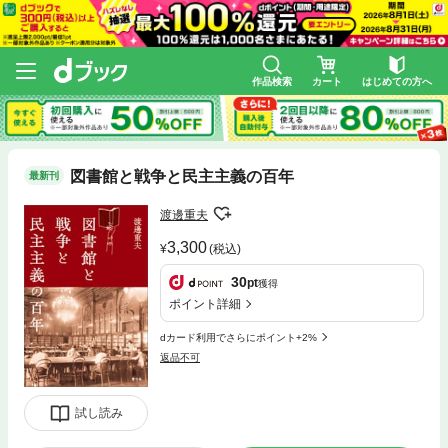
作品検索
カート
はじめての方へ
図書館と戦争と民主主義の百年
最新刊
渡邊重夫
3,300
(税込)
30
pt
獲得
ポイント詳細
dカード利用でさらにポイント+2%
返品不可
試し読み