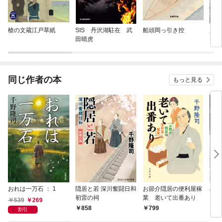
槍の文蔵江戸草紙
SIS 丹沢湖駐在 武
船頭岡っ引き控
新
田晴虎
お波
同じ作者の本
もっと見る
おれは一万石 ： 1
隠居と若 深川奮闘日和
お節介隠居の便利屋稼
めお
初雷の祠
業 老いて出番あり
539
269
858
799
7
割引