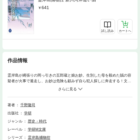
641
試し読み
カートへ
作品情報
霊岸島が縄張りの岡っ引きの五郎蔵と娘お妙。生別した母を殺めた賊の容
疑者が火事で遁走し、お妙は危険も顧みず自ら犯人探しに奔走する！文化
三年の大火の江戸で、すれ違い傷つけ合うも必死に生きる親と子、男と女
を情味豊かに描く長篇時代小説！！
著者
千野隆司
出版社
学研
ジャンル
歴史・時代
レーベル
学研M文庫
シリーズ
霊岸島捕物控