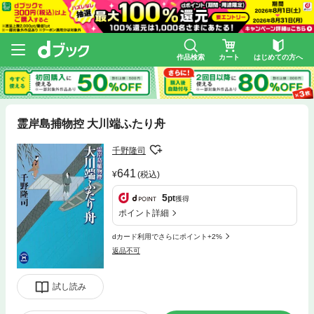
作品検索
カート
はじめての方へ
霊岸島捕物控 大川端ふたり舟
千野隆司
641
(税込)
5
pt
獲得
ポイント詳細
dカード利用でさらにポイント+2%
返品不可
試し読み