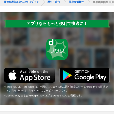
漫画無料試し読みならdブック
歴史・時代
霊岸島捕物控
霊岸島捕物控 大
アプリならもっと便利で快適に！
Appleのロゴ、App Storeは、米国もしくはその他の国や地域におけるApple Inc.の商標で
す。App Storeは、Apple Inc.のサービスマークです。
Google Play および Google Play ロゴは Google LLC の商標です。