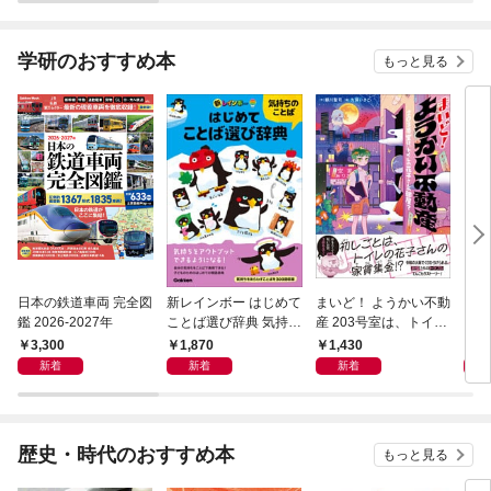
学研のおすすめ本
もっと見る
日本の鉄道車両 完全図
新レインボー はじめて
まいど！ ようかい不動
えさ
鑑 2026-2027年
ことば選び辞典 気持ち
産 203号室は、トイレ
のことば
の花子さんの部屋？
3,300
1,870
1,430
1,
新着
新着
新着
歴史・時代のおすすめ本
もっと見る