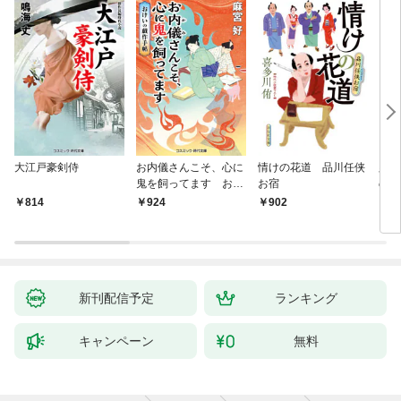
大江戸豪剣侍
お内儀さんこそ、心に
情けの花道 品川任侠
必殺
鬼を飼ってます おけ
お宿
の弦
いの戯作手帖
814
924
902
8
新刊配信予定
ランキング
キャンペーン
無料