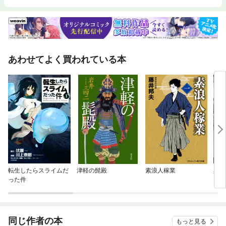
あわせてよく買われている本
転生したらスライムだ
津軽の髭殿
素浪人稼業
異世
った件
同じ作者の本
もっと見る