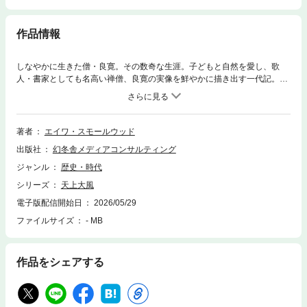
作品情報
しなやかに生きた僧・良寛。その数奇な生涯。子どもと自然を愛し、歌
人・書家としても名高い禅僧、良寛の実像を鮮やかに描き出す一代記。越
後の名家に生まれた男は、飢えや重税に苦しむ村人たちを前に、「何もで
きない自分」への絶望に沈み、家を捨てて出家した。人々のために“何かで
きる者になりたい”。その思いを胸に、彼は人々の心に沁み入る説法を携え
て各地を歩き続けた。
著者
エイワ・スモールウッド
出版社
幻冬舎メディアコンサルティング
ジャンル
歴史・時代
シリーズ
天上大風
電子版配信開始日
2026/05/29
ファイルサイズ
- MB
作品をシェアする