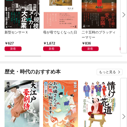
新型センサーＸ
母が母でなくなった日
二十五時のブラッディ
アン
ーマリー
世因
627
1,672
836
1,
新着
新着
新着
歴史・時代のおすすめ本
もっと見る