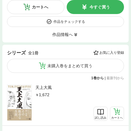
カートへ
今すぐ買う
作品をチェックする
作品情報へ
シリーズ
全1冊
お気に入り登録
未購入巻をまとめて買う
1巻から
|
最新刊から
天上大風
1,672
試し読み
カートへ