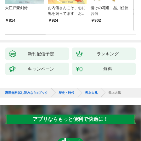
大江戸豪剣侍
お内儀さんこそ、心に
情けの花道 品川任侠
必殺
鬼を飼ってます おけ
お宿
の弦
いの戯作手帖
814
924
902
8
新刊配信予定
ランキング
キャンペーン
無料
漫画無料試し読みならdブック
歴史・時代
天上大風
天上大風
アプリならもっと便利で快適に！