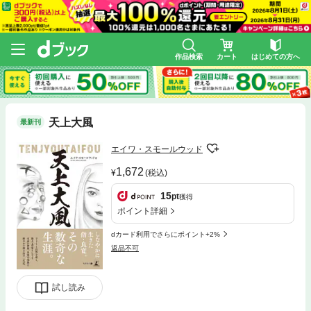
作品検索
カート
はじめての方へ
天上大風
最新刊
エイワ・スモールウッド
1,672
(税込)
15
pt
獲得
ポイント詳細
dカード利用でさらにポイント+2%
返品不可
試し読み