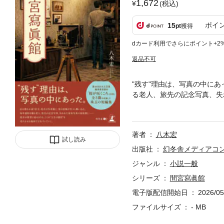
1,672
(税込)
ポイ
15
pt
獲得
dカード利用でさらにポイント+2
返品不可
"残す"理由は、写真の中に
る老人、旅先の記念写真、失
める場所だと気づいていく。
雨煙る夜に――疎遠だった父
一夜の物語。桜が咲くころ―
著者
八木宏
深めあう夫婦。約束の桜がつ
試し読み
出版社
幻冬舎メディアコ
ジャンル
小説一般
シリーズ
間宮寫眞館
電子版配信開始日
2026/05
ファイルサイズ
- MB