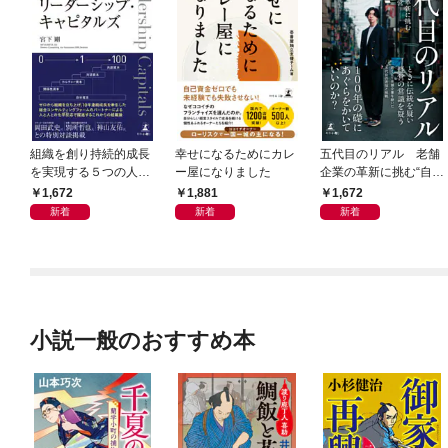
組織を創り持続的成長
幸せになるためにカレ
五代目のリアル 老舗
を実現する５つの人資
ー屋になりました
企業の革新に挑む“自分
本 リーダーシップ・
流”経営
1,672
1,881
1,672
キャピタルズ
新着
新着
新着
小説一般のおすすめ本