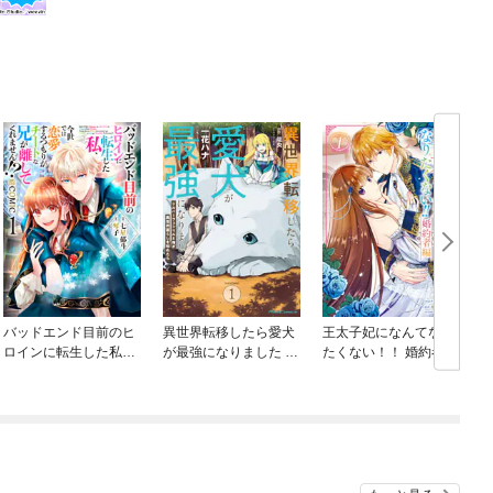
バッドエンド目前のヒ
異世界転移したら愛犬
王太子妃になんてなり
ロインに転生した私、
が最強になりました ～
たくない！！ 婚約者編
今世では恋愛するつも
シルバーフェンリルと
りがチートな兄が離し
俺が異世界暮らしを始
てくれません！？@C
めたら～ THE COMIC
OMIC