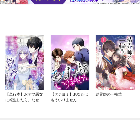
【単行本】おデブ悪女
【タテヨミ】あなたは
結界師の一輪華
に転生したら、なぜか
もういりません
ラスボス王子様に執着
されています