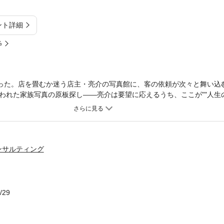
ント詳細
%
あった。店を畳むか迷う店主・亮介の写真館に、客の依頼が次々と舞い込
われた家族写真の原板探し――亮介は要望に応えるうち、ここが""人生の
第40回日大文芸賞 優秀賞受賞作「桜が咲くころ」を含む全3篇を収録
の知らせ。救急外来の待合で、知らなかった父の思いが語られる。家族
―病床の妻へ、移りゆく季節の写真を送り続ける夫。老いてもなお互い
なぐ、ふたりの物語。
ンサルティング
/29