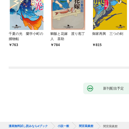
千夏の光 蘭学小町の
鯛飯と花嫁 渡り庖丁
御家再興 三つの剣
捕物帖
人 喜助
763
784
815
新刊配信予定
漫画無料試し読みならdブック
小説一般
間宮寫眞館
間宮寫眞館