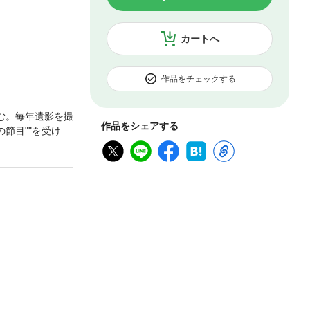
カートへ
作品をチェックする
む。毎年遺影を撮
作品をシェアする
節目""を受け止
した珠玉の短編集
とは何かを問う
を気遣い、絆を