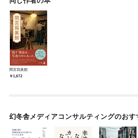
同じ作者の本
間宮寫眞館
1,672
幻冬舎メディアコンサルティングのおす