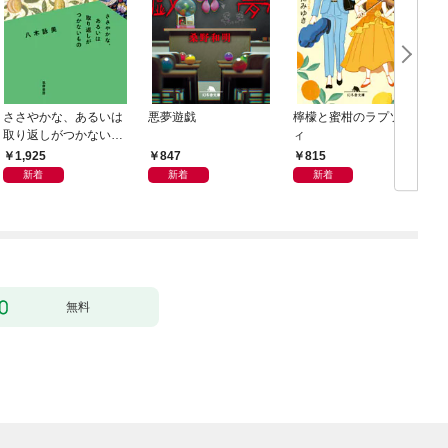
ささやかな、あるいは
悪夢遊戯
檸檬と蜜柑のラプソデ
取り返しがつかないも
ィ
の
1,925
847
815
新着
新着
新着
無料