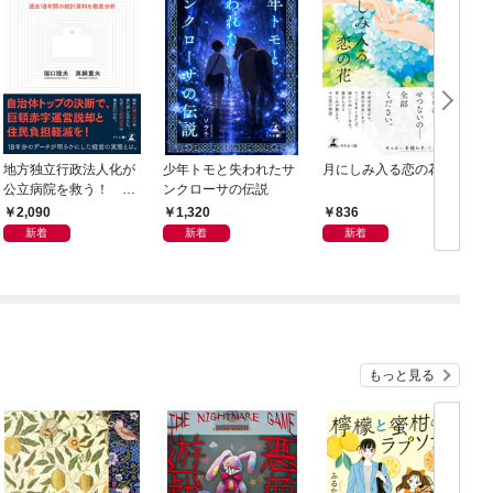
地方独立行政法人化が
少年トモと失われたサ
月にしみ入る恋の花
公立病院を救う！ 過
ンクローサの伝説
去18年間の統計資料を
2,090
1,320
836
徹底分析
新着
新着
新着
もっと見る