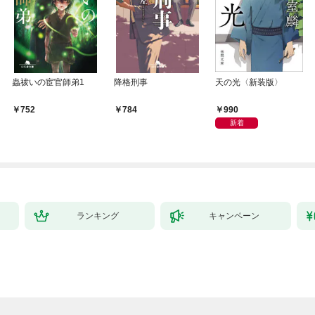
蟲祓いの宦官師弟1
降格刑事
天の光〈新装版〉
990
752
784
新着
ランキング
キャンペーン