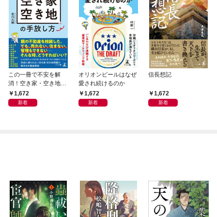
この一冊で不安を解
オリオンビールはなぜ
信長想記
消！空き家・空き地の
愛され続けるのか
手放し方
1,672
1,672
1,672
新着
新着
新着