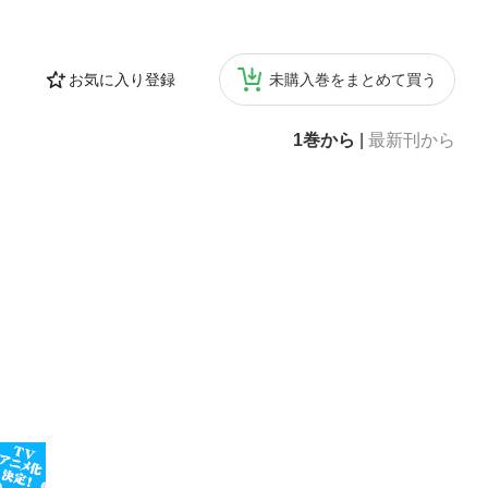
お気に入り登録
未購入巻をまとめて買う
1巻から
|
最新刊から