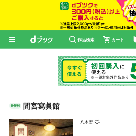
作品検索
カート
間宮寫眞館
最新刊
八木宏