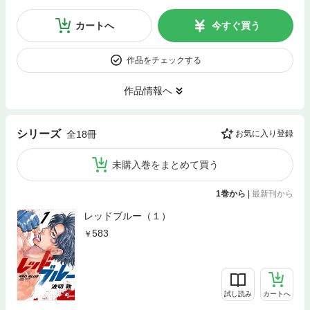
カートへ
今すぐ買う
作品をチェックする
作品情報へ
シリーズ
全18冊
お気に入り登録
未購入巻をまとめて買う
1巻から
|
最新刊から
レッドブルー（１）
583
試し読み
カートへ