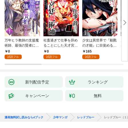
万年ヒラ教師の支援魔
社畜過ぎて仕事を辞め
少女は異世界で『殺戮
魔王
術師、最強の賢者にな
ることにした天才宮廷
の才能』に目覚める
者パ
る～不人気の支援魔術
魔術師～辺境の地でス
(話売り) #1
やっ
0
0
165
2
師は給料泥棒だと魔術
ローライフを夢見る
試読フル
試読フル
試読フル
大学をクビになった
が、不届き者を倒して
が、出世した元教え子
いたら『最果ての魔
たちのおかげで何も困
女』と呼ばれるように
らない件～ 第1話
なる～ 第1話
新刊配信予定
ランキング
キャンペーン
無料
漫画無料試し読みならdブック
少年マンガ
レッドブルー
レッドブルー（１