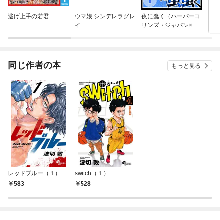
逃げ上手の若君
ウマ娘 シンデレラグレ
夜に蠢く（ハーパーコ
自殺
イ
リンズ・ジャパン×ア
ルト出版）
同じ作者の本
もっと見る
レッドブルー（１）
switch（１）
583
528