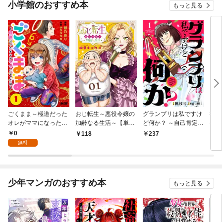
小学館のおすすめ本
もっと見る
ごくまま～極道だった
おじ転生～悪役令嬢の
グランプリは私ですけ
後宮
オレがママになった話
加齢なる生活～【単
ど何か？ ～自己肯定モ
は謎
～【単話】（１）
話】（１）
ンスターのミスコン無
（１
0
118
237
2
双～【単話】（１）
無料
少年マンガのおすすめ本
もっと見る