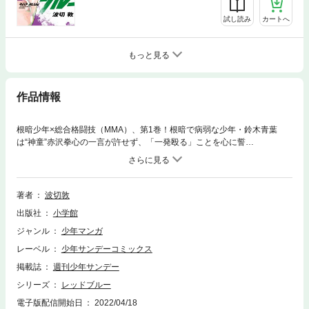
試し読み
カートへ
もっと見る
作品情報
根暗少年×総合格闘技（MMA）、第1巻！根暗で病弱な少年・鈴木青葉
は“神童”赤沢拳心の一言が許せず、「一発殴る」ことを心に誓
う・・・！！史上最も暗い（？）主人公が、最強の格闘技“MMA”の世界へ
飛び込む！！『switch』の波切敦が描く、新時代のスポーツ漫画 開
幕！！
著者
波切敦
出版社
小学館
ジャンル
少年マンガ
レーベル
少年サンデーコミックス
掲載誌
週刊少年サンデー
シリーズ
レッドブルー
電子版配信開始日
2022/04/18