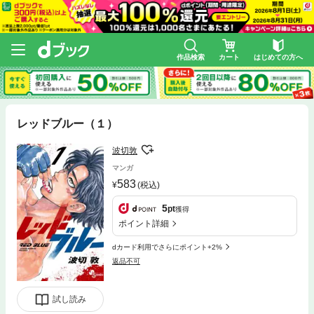
作品検索
カート
はじめての方へ
レッドブルー（１）
波切敦
マンガ
583
(税込)
5
pt
獲得
ポイント詳細
dカード利用でさらにポイント+2%
返品不可
試し読み