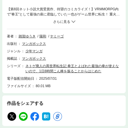
【第8回ネット小説大賞受賞作、待望のコミカライズ！】VRMMORPG内
で"拳王"として最強の座に君臨していた一也がゲーム世界に転生！ 重火器
がモノ言う世界で、アナログ武器と拳、そして彼だけが知るゲーム知識で
再び最強を目指す、ネトゲ廃人ファンタジー！
著者
雑賀ゆうき
陽和
ヤミーゴ
出版社
マンガボックス
ジャンル
少年マンガ
掲載誌
マンガボックス
シリーズ
ネトゲ廃人の異世界転生記 拳王とよばれた最強の拳が使えな
いので、1日8時間こん棒を振ることからはじめた
電子版配信開始日
2025/07/31
ファイルサイズ
80.01 MB
作品をシェアする