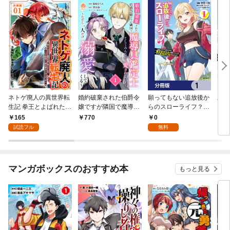
ネトゲ廃人の異世界転
婚約破棄された伯爵令
願ってもない追放後か
願っ
生記 拳王とよばれた最
嬢ですが隣国で魔導具
らのスローライフ？
ら
強の拳が使えないの
鑑定士としてみんなか
～引退したはずが成り
～引
165
0
770
7
で、1日8時間こん棒を
ら愛されています～た
行きで美少女ギャルの
行き
試読フル
無料
振ることからはじめた
だし一人だけ溺愛して
師匠になったらなぜか
師匠
【分冊版】1
くる～【合本版】1
めちゃくちゃ懐かれた
めち
～【分冊版】 1
～１
マンガボックスのおすすめ本
もっと見る