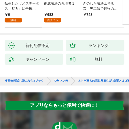
転生したけどステータ
創成魔法の再現者 1
きのした魔法工務店
王位
ス「魅力」に全振
異世界工法で最強の家
兆候
り！？(1)
づくりを（コミック）
入れ
0
682
0
748
１
る。
無料
試読フル
新刊配信予定
ランキング
キャンペーン
無料
漫画無料試し読みならdブック
少年マンガ
ネトゲ廃人の異世界転生記 拳王とよば
アプリならもっと便利で快適に！