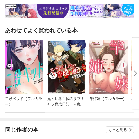
あわせてよく買われている本
二段ベッド（フルカラ
元・世界１位のサブキ
竿姉妹（フルカラー）
ハー
ー）
ャラ育成日記 ～廃プ
レイヤー、異世界を攻
略中！～
同じ作者の本
もっと見る