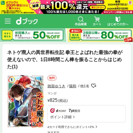
作品検索
カート
はじめての方へ
ネトゲ廃人の異世界転生記 拳王とよばれた最強の拳が
使えないので、1日8時間こん棒を振ることからはじめ
た(1)
無料
雑賀ゆうき
陽和
他1名
マンガ
825
(税込)
7
pt
獲得
ポイント詳細
dカード利用でさらにポイント+2%
返品不可