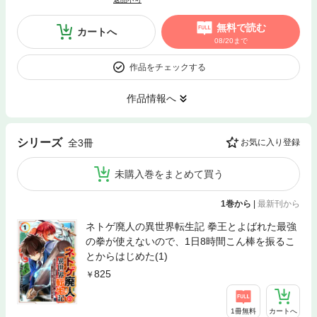
無料で読む
カートへ
08/20まで
作品をチェックする
作品情報へ
シリーズ
全3冊
お気に入り登録
未購入巻をまとめて買う
1巻から
|
最新刊から
ネトゲ廃人の異世界転生記 拳王とよばれた最強
の拳が使えないので、1日8時間こん棒を振るこ
とからはじめた(1)
825
1冊無料
カートへ