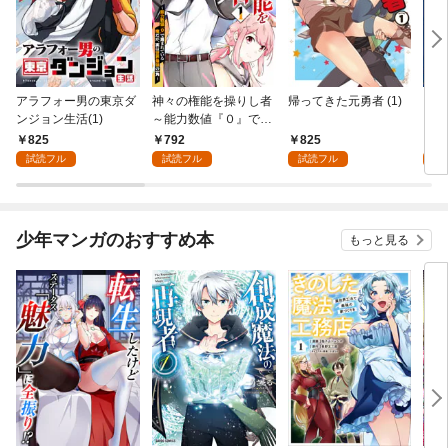
アラフォー男の東京ダ
神々の権能を操りし者
帰ってきた元勇者 (1)
コボ
ンジョン生活(1)
～能力数値『０』で蔑
フな
まれている俺だが、実
ど世
825
792
825
8
は世界最強の一角～(1)
(1)
試読フル
試読フル
試読フル
試
少年マンガのおすすめ本
もっと見る