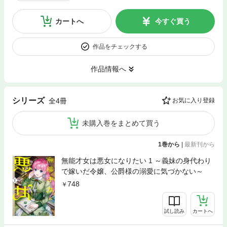
カートへ
今すぐ買う
作品をチェックする
作品情報へ
シリーズ
全4冊
お気に入り登録
未購入巻をまとめて買う
1巻から
|
最新刊から
無能才女は悪女になりたい 1 ～義妹の身代わり
で嫁いだ令嬢、公爵様の溺愛に気づかない～
748
試し読み
カートへ