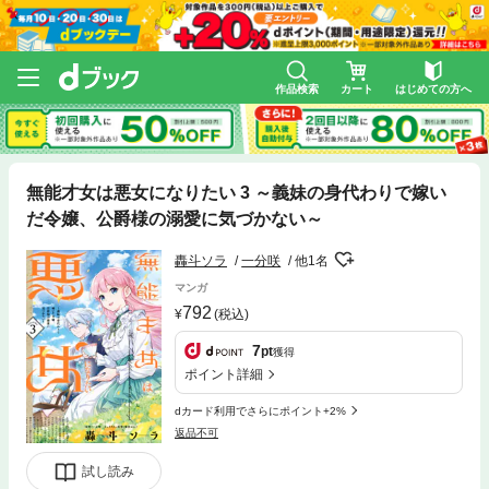
作品検索
カート
はじめての方へ
無能才女は悪女になりたい 3 ～義妹の身代わりで嫁い
だ令嬢、公爵様の溺愛に気づかない～
轟斗ソラ
一分咲
他1名
マンガ
792
(税込)
7
pt
獲得
ポイント詳細
dカード利用でさらにポイント+2%
返品不可
試し読み