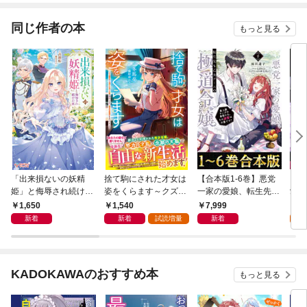
９９の仲間達を手に入
れて元パーティーメン
同じ作者の本
もっと見る
バーと世界に復讐＆
『ざまぁ！』します！
「出来損ないの妖精
捨て駒にされた才女は
【合本版1-6巻】悪党
【単
姫」と侮辱され続けた
姿をくらます～クズ婚
一家の愛娘、転生先も
愛娘
私
家から逃げた先で才能
乙女ゲームの極道令嬢
ーム
1,650
1,540
7,999
0
を活かしたら、最高の
でした。
た。
新着
新着
試読増量
新着
居場所を見つけました
悪役
～【電子限定SS付
不要
き】
C 
KADOKAWAのおすすめ本
もっと見る