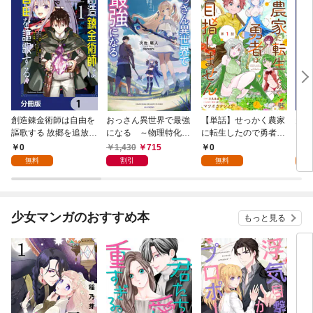
創造錬金術師は自由を
おっさん異世界で最強
【単話】せっかく農家
夫は
謳歌する 故郷を追放さ
になる ～物理特化の
に転生したので勇者は
【分
れたら、魔王のお膝元
覚醒者～
目指しません【第1
0
1,430
715
0
0
で超絶効果のマジック
話】
無料
割引
無料
アイテム作り放題にな
りました【分冊版】
1
少女マンガのおすすめ本
もっと見る