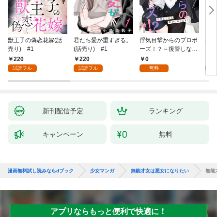
獣王子の偽恋花嫁(話
君たち愛が重すぎる。
浮気目撃からのプロポ
桜と
売り) #1
(話売り) #1
ーズ！？～復讐しなが
ら幸せになります！～
220
220
0
2
1
試読フル
試読フル
無料
試
新刊配信予定
ランキング
キャンペーン
無料
漫画無料試し読みならdブック
少女マンガ
無能才女は悪女になりたい
無能
アプリならもっと便利で快適に！