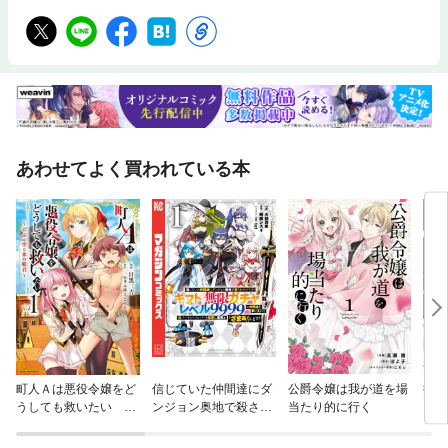
あわせてよく買われている本
町人Ａは悪役令嬢をど
信じていた仲間達にダ
公爵令嬢は我が道を場
推し
うしても救いたい ～
ンジョン奥地で殺され
当たり的に行く
きた
どぶと空と氷の姫君～
かけたがギフト『無限
ガチャ』でレベル９９