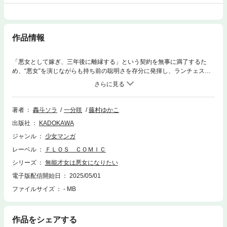
作品情報
「悪女として嫁ぎ、三年後に離縁する」という契約を無事に満了するた
め、“悪女”を演じながらも持ち前の聡明さを存分に発揮し、ランチェスタ
ー公爵家の公務にも貢献するエイヴリル。「君にできないことなんてない
んだろうな――」自分を認め、日々を重ねていくごとに深まるディランか
らの愛情に、エイヴリルも次第に心を溶かされていた――。しかしそんな
中、正真正銘の悪女こと義妹のコリンナが、再びエイヴリルと入れ替わ
著者
轟斗ソラ
一分咲
藤村ゆかこ
り"公爵夫人"の座を狙おうと画策しているようで――？
出版社
KADOKAWA
ジャンル
少女マンガ
レーベル
ＦＬＯＳ ＣＯＭＩＣ
シリーズ
無能才女は悪女になりたい
電子版配信開始日
2025/05/01
ファイルサイズ
- MB
作品をシェアする