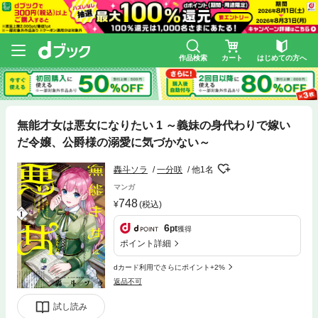
作品検索
カート
はじめての方へ
無能才女は悪女になりたい 1 ～義妹の身代わりで嫁い
だ令嬢、公爵様の溺愛に気づかない～
轟斗ソラ
一分咲
他1名
マンガ
748
(税込)
6
pt
獲得
ポイント詳細
dカード利用でさらにポイント+2%
返品不可
試し読み