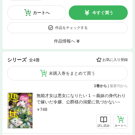
カートへ
今すぐ買う
作品をチェックする
作品情報へ
シリーズ
全4冊
お気に入り登録
未購入巻をまとめて買う
1巻から
|
最新刊から
無能才女は悪女になりたい 1 ～義妹の身代わり
で嫁いだ令嬢、公爵様の溺愛に気づかない～
748
試し読み
カートへ