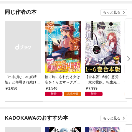
稼ぎます！
９９
れて
同じ作者の本
もっと見る
バー
『ざ
「出来損ないの妖精
捨て駒にされた才女は
【合本版1-6巻】悪党
【単
姫」と侮辱され続けた
姿をくらます～クズ婚
一家の愛娘、転生先も
愛娘
私
家から逃げた先で才能
乙女ゲームの極道令嬢
ーム
1,540
7,999
0
￥1,650
を活かしたら、最高の
でした。
た。
新着
試読増量
新着
居場所を見つけました
悪役
～【電子限定SS付
不要
き】
C 
KADOKAWAのおすすめ本
もっと見る