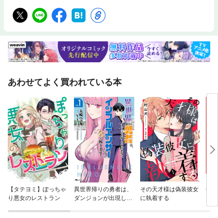
あわせてよく買われている本
【タテヨミ】ぽっちゃ
異世界帰りの勇者は、
その天才様は偽装彼女
信じ
り悪女のレストラン
ダンジョンが出現した
に執着する
ンジ
現実世界で、インフル
かけ
エンサーになって金を
ガチ