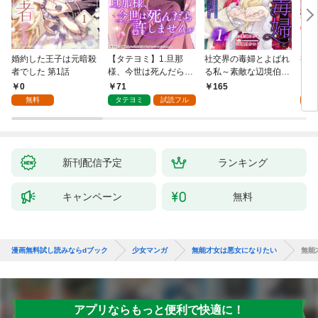
婚約した王子は元暗殺
【タテヨミ】1.旦那
社交界の毒婦とよばれ
視線
者でした 第1話
様、今世は死んだら許
る私～素敵な辺境伯令
る 1
しません
息に腕を折られたの
0
71
1
165
で、責任とってもらい
無料
タテヨミ
試読フル
試
ます～［ばら売り］
第1話
新刊配信予定
ランキング
キャンペーン
無料
漫画無料試し読みならdブック
少女マンガ
無能才女は悪女になりたい
無能
アプリならもっと便利で快適に！