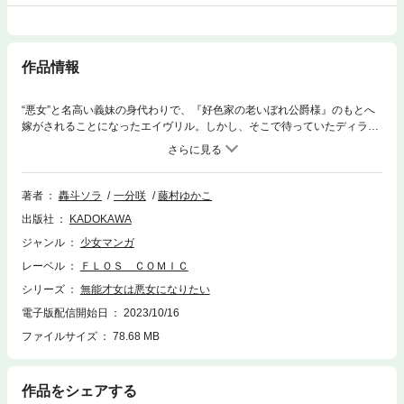
作品情報
“悪女”と名高い義妹の身代わりで、『好色家の老いぼれ公爵様』のもとへ
嫁がされることになったエイヴリル。しかし、そこで待っていたディラン
は噂とは真逆の美しい青年だった。彼が提示した「三年後に離縁する契約
結婚」は自由を求めるエイヴリルにとって絶好の条件。二つ返事で了承
し、マイペースに悪女を演じる不思議な才女に、周囲の見る目は次第に変
わっていき――!?
著者
轟斗ソラ
一分咲
藤村ゆかこ
出版社
KADOKAWA
ジャンル
少女マンガ
レーベル
ＦＬＯＳ ＣＯＭＩＣ
シリーズ
無能才女は悪女になりたい
電子版配信開始日
2023/10/16
ファイルサイズ
78.68 MB
作品をシェアする