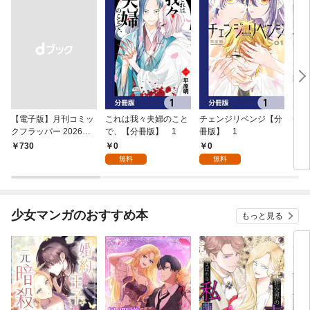
【電子版】月刊コミッ
これは我々夫婦のこと
チェンジリベンジ【分
チェ
クフラッパー 2026年9
で、【分冊版】 1
冊版】 1
月号
0
0
￥730
7
無料
無料
少女マンガのおすすめ本
もっと見る