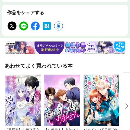
作品をシェアする
あわせてよく買われている本
【単行本】おデブ悪女
【タテヨミ】あなたは
バッドエンド目前のヒ
結界