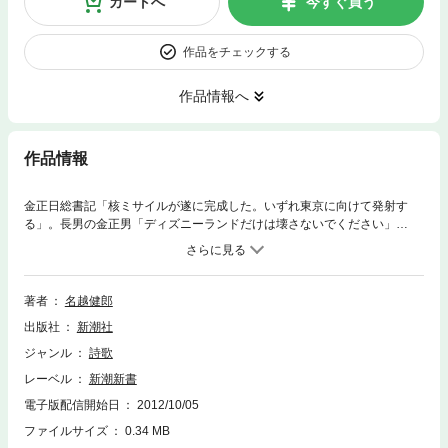
カートへ
今すぐ買う
作品をチェックする
作品情報へ
作品情報
金正日総書記「核ミサイルが遂に完成した。いずれ東京に向けて発射す
る」。長男の金正男「ディズニーランドだけは壊さないでください」
——。独裁者の一挙手一投足をからかうロシア、大統領の不倫劇に盛り上
がる米国、王室ネタが大好物の英国、意外なジョーク愛好国のフィリピ
ン、パレスチナ自治区……。ローマ法王から福田総理まで、オールキャス
ト総出演。大笑いしながら、政治も外交もぐっと身近になる一冊。
著者
名越健郎
出版社
新潮社
ジャンル
詩歌
レーベル
新潮新書
電子版配信開始日
2012/10/05
ファイルサイズ
0.34 MB