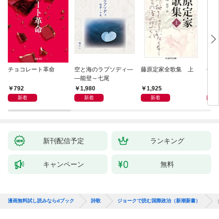
チョコレート革命
空と海のラプソディ―
藤原定家全歌集 上
俳句
―能登～七尾
792
1,980
1,925
6
新着
新着
新着
新刊配信予定
ランキング
キャンペーン
無料
漫画無料試し読みならdブック
詩歌
ジョークで読む国際政治（新潮新書）