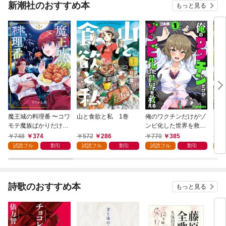
新潮社のおすすめ本
もっと見る
魔王城の料理番 〜コワ
山と食欲と私 1巻
俺のワクチンだけがゾ
クマ
モテ魔族ばかりだけ
ンビ化した世界を救え
ど、ホワイトな職場で
る 1巻
748
374
572
286
770
385
7
す〜 1巻
試読フル
割引
試読フル
割引
試読フル
割引
試
詩歌のおすすめ本
もっと見る