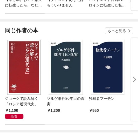
に転生したら、なぜか
もういりません
ロインに転生した私、
ラスボス王子様に執着
今世では恋愛するつも
されています
りがチートな兄が離し
てくれません！？@C
OMIC
同じ作者の本
もっと見る
ジョークで読み解く
ゾルゲ事件80年目の真
独裁者プーチン
ジョ
「ロシア近現代史」
実
ラ事
1,100
1,200
950
9
新着