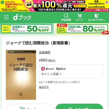
作品検索
カート
はじめての方へ
ジョークで読む国際政治（新潮新書）
名越健郎
660
(税込)
6
pt
獲得
ポイント詳細
dカード利用でさらにポイント+2%
返品不可