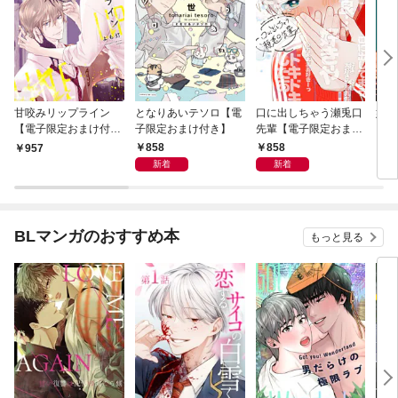
甘咬みリップライン
となりあいテソロ【電
口に出しちゃう瀬兎口
奸臣
【電子限定おまけ付
子限定おまけ付き】
先輩【電子限定おまけ
き】
付き】
858
858
957
8
新着
新着
BLマンガのおすすめ本
もっと見る