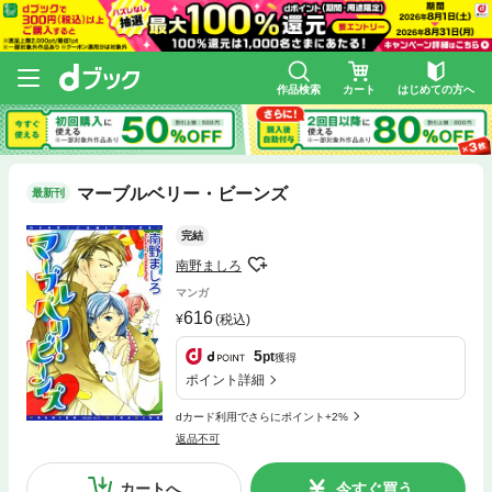
作品検索
カート
はじめての方へ
マーブルベリー・ビーンズ
最新刊
完結
南野ましろ
マンガ
616
(税込)
5
pt
獲得
ポイント詳細
dカード利用でさらにポイント+2%
返品不可
カートへ
今すぐ買う