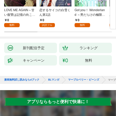
LOVE ME AGAIN～甘
恋するサイコの白雪く
Got you！ Wonderlan
ビバ
い復讐は記憶の向こう
ん第1話
d ～男だらけの極限ラ
鳥は
側～(1)
ブ～(1)
【全
0
0
0
0
無料
試読フル
無料
新刊配信予定
ランキング
キャンペーン
無料
漫画無料試し読みならdブック
BLマンガ
マーブルベリー・ビーンズ
マーブ
アプリならもっと便利で快適に！