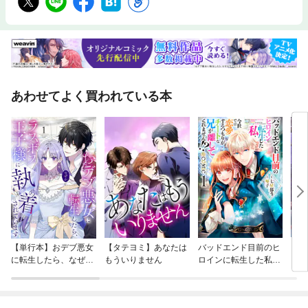
あわせてよく買われている本
【単行本】おデブ悪女
【タテヨミ】あなたは
バッドエンド目前のヒ
【タ
に転生したら、なぜか
もういりません
ロインに転生した私、
リ〜
ラスボス王子様に執着
今世では恋愛するつも
されています
りがチートな兄が離し
てくれません！？@C