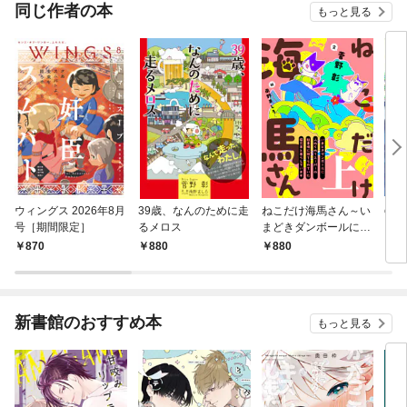
OMIC
同じ作者の本
もっと見る
ウィングス 2026年8月
39歳、なんのために走
ねこだけ海馬さん～い
enig
号［期間限定］
るメロス
まどきダンボールに入
れられてスーパーの駐
870
880
880
5
車場に捨てられていた
猫兄弟と暮らしていま
す～（上）
新書館のおすすめ本
もっと見る