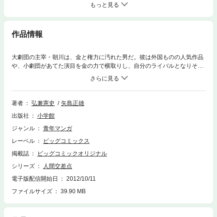
もっと見る
作品情報
大劇団の主宰・朝川は、金と権力に汚れた男だ。彼は外国ものの人気作品
や、小劇団があてた演目を金の力で横取りし、自分のライバルとなりそう
な劇団をことごとくつぶして今の地位にのしあがった。今度も小劇団が上
演して人気を呼んでいる芝居の上演権を、姑息な手段で手に入れようとし
ている。だが、その小劇団の主宰は、学生時代、演劇部で同期だった男だ
った
著者
弘兼憲史
矢島正雄
出版社
小学館
ジャンル
青年マンガ
レーベル
ビッグコミックス
掲載誌
ビッグコミックオリジナル
シリーズ
人間交差点
電子版配信開始日
2012/10/11
ファイルサイズ
39.90 MB