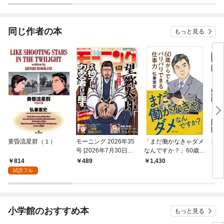
同じ作者の本
もっと見る
黄昏流星群（１）
モーニング 2026年35
「まだ働かなきゃダメ
社外
号 [2026年7月30日発
なんですか？」60歳か
（１
売]
らでもバリバリできる
814
489
1,430
7
仕事力 『島耕作』シ
試読フル
リーズ作者が実践す
る、いつまでも楽しく
働くコツ【電子版特典
付き】
小学館のおすすめ本
もっと見る