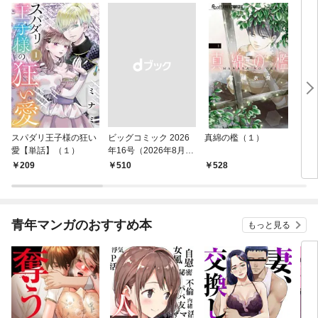
スパダリ王子様の狂い
ビッグコミック 2026
真綿の檻（１）
こん
愛【単話】（１）
年16号（2026年8月7
（１
日発売）
209
￥510
528
5
青年マンガのおすすめ本
もっと見る