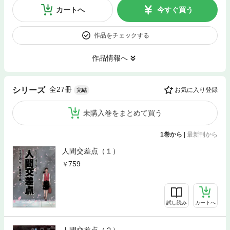
カートへ
今すぐ買う
作品をチェックする
作品情報へ
全27冊
シリーズ
お気に入り登録
完結
未購入巻をまとめて買う
1巻から
|
最新刊から
人間交差点（１）
759
試し読み
カートへ