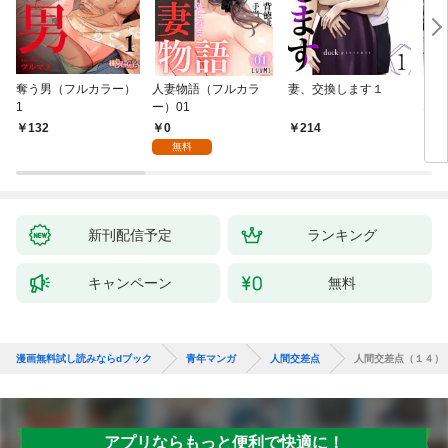
奪う男（フルカラー）
人妻物語（フルカラ
妻、交換します１
ごめ
1
ー）01
ない
0
132
214
1
無料
新刊配信予定
ランキング
キャンペーン
無料
漫画無料試し読みならdブック
青年マンガ
人間交差点
人間交差点（１４）
アプリならもっと便利で快適に！