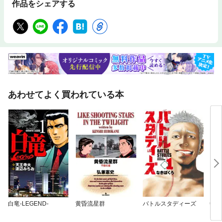
作品をシェアする
あわせてよく買われている本
白竜-LEGEND-
黄昏流星群
バトルスタディーズ
剣客