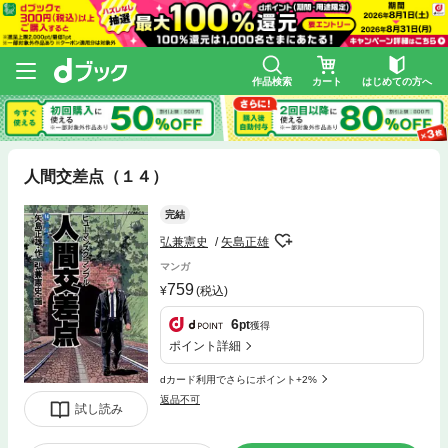
作品検索
カート
はじめての方へ
人間交差点（１４）
完結
弘兼憲史
矢島正雄
マンガ
759
(税込)
6
pt
獲得
ポイント詳細
dカード利用でさらにポイント+2%
返品不可
試し読み