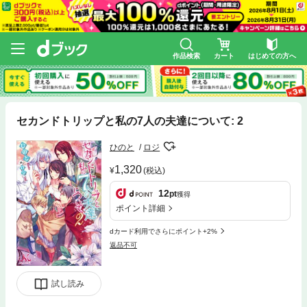
作品検索
カート
はじめての方へ
セカンドトリップと私の7人の夫達について: 2
ひのと
ロジ
1,320
(税込)
12
pt
獲得
ポイント詳細
dカード利用でさらにポイント+2%
返品不可
試し読み