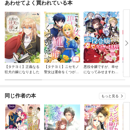
あわせてよく買われている本
【タテヨミ】正義なる
【タテヨミ】ニセモノ
悪役令嬢ですが、幸せ
シー
狂犬の嫁になりました
聖女は運命をくつがえ
になってみせますわ！
発覚
す
アンソロジーコミッ
医の
ク
まし
同じ作者の本
もっと見る