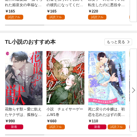
れた姫巫女の幸福な嫁
の彼氏になってくださ
転生したのに悪役令嬢
た令
入り～: 1
い: 1
の弟（攻略対象外）に
者に
165
165
220
1
執着えっちされるんで
試読フル
試読フル
試読フル
試
すが！？: 1
TL小説のおすすめ本
もっと見る
花散らす獣～愛に飢え
小説 チェイサーゲー
死に戻りの令嬢は、初
男を
たヤクザは、孤独な私
ムW1巻
恋を忘れたはずの英雄
が、
をかき乱す～
騎士から一途に愛され
護衛
990
660
110
6
る【１】
誘惑
新着
試読フル
新着
試読フル