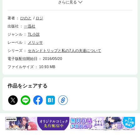
とになったサクラ。彼女の前に現れた４人目の求婚者は―― 王子様!?ほの
ぼの溺愛＆逆ハーレムラブファンタジー第２弾！
著者
ひのと
ロジ
出版社
一迅社
ジャンル
TL小説
レーベル
メリッサ
シリーズ
セカンドトリップと私の7人の夫達について
電子版配信開始日
2016/05/20
ファイルサイズ
10.93 MB
作品をシェアする