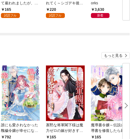
て雇われましたが、結
れてく～シゴデキ後輩
orks
婚を迫られています: 1
は推しのメロ声配信者
165
220
3,630
でした～: 1
試読フル
試読フル
新着
もっと見る
誰にも愛されなかった
寡黙な将軍閣下様は魔
魔導書令嬢～伝説の魔
醜穢令嬢が幸せになる
力ゼロの嫁が好きすぎ
導書を修復したら最強
まで 1
る～なぜか旦那様の心
の精霊が味方になりま
792
165
165