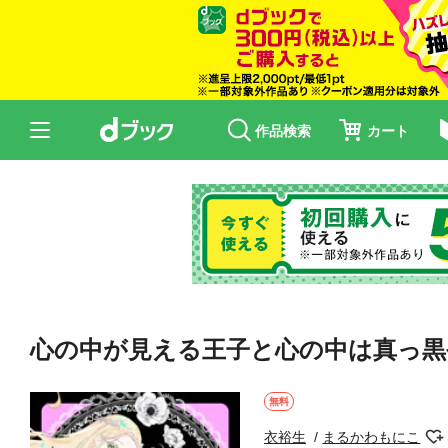
作品検索
カート
心の中が見える王子と心の中は真っ黒令
無料
衣裕生
まるかわもにこ