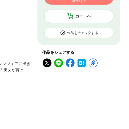
08/13まで
カートへ
作品をチェックする
作品をシェアする
クレツィアに出会
の美女が言って
リーが始まる――
知等は過去のも