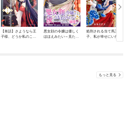
【単話】さようなら王
悪女顔の令嬢は優しく
処刑される当て馬王
子様、どうか私のこと
ほほえみたい～見た目
子、私が幸せにいたし
は忘れてください
で誤解されてきた悪役
ます！（分冊版）
令嬢は白馬の王子様に
溺愛される～
もっと見る