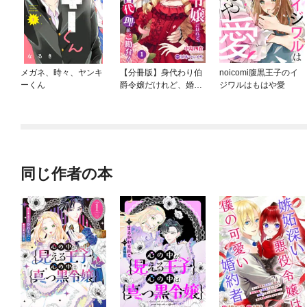
メガネ、時々、ヤンキ
【分冊版】身代わり伯
noicomi腹黒王子のイ
ーくん
爵令嬢だけれど、婚約
ジワルはもはや愛
者代理はご勘弁！
同じ作者の本