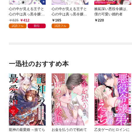
心の中が見える王子と
心の中が見える王子と
嫉妬深い悪役令嬢は、
心の中は真っ黒令嬢: 1
心の中は真っ黒令嬢
僕の可愛い婚約者
【イラスト特典付】
【連載版】: 1
825
412
165
220
試読フル
割引
試読フル
一迅社のおすすめ本
龍神の最愛婚 ～捨てら
お金を払うので初めて
乙女ゲーのヒロインに