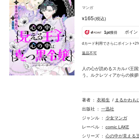
マンガ
165
(税込)
ポイン
1
pt
獲得
dカード利用でさらにポイント+2
返品不可
人の心が読めるスカルバ王国
う。ルクレツィアからの挨拶
いるとは到底思えない言葉で
【本商品は単話コンテンツと
のとなりますので、ご注意く
著者
衣裕生
まるかわも
出版社
一迅社
ジャンル
少女マンガ
レーベル
comic LAKE
シリーズ
心の中が見える