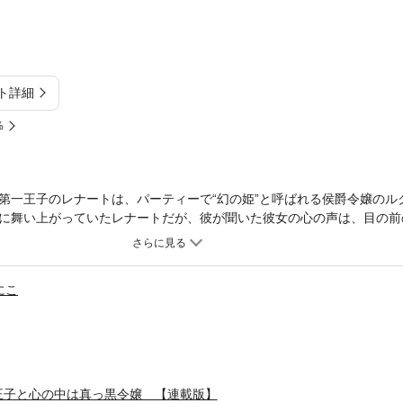
ト詳細
%
第一王子のレナートは、パーティーで“幻の姫”と呼ばれる侯爵令嬢のル
に舞い上がっていたレナートだが、彼が聞いた彼女の心の声は、目の前
あった…誰にも言えない秘密がある2人の焦れキュンラブコメストー
なります。単行本版と収録内容が異なる場合がございます。漫画内の告
ださい。】
にこ
王子と心の中は真っ黒令嬢 【連載版】