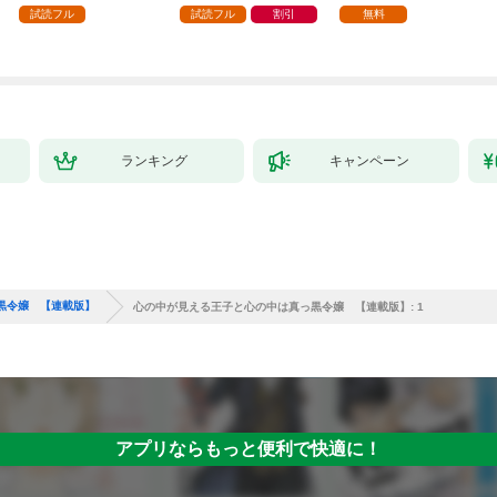
試読フル
試読フル
割引
無料
ランキング
キャンペーン
黒令嬢 【連載版】
心の中が見える王子と心の中は真っ黒令嬢 【連載版】: 1
アプリならもっと便利で快適に！