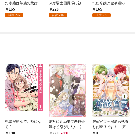
た令嬢は華族の元婚約
スが騎士団長様に執着
れた令嬢は金華猫の一
者に溺愛される～: 1
溺愛されるまで: 1
途な愛で幸せを掴む～:
165
220
165
1
試読フル
試読フル
試読フル
視線が絡んで、熱にな
絶対に死ぬモブ悪役令
解放宣言～溺愛も執着
る 1
嬢は初恋がしたい【単
もお断りです！～ 第1
行本版】 1巻
話
198
770
110
0