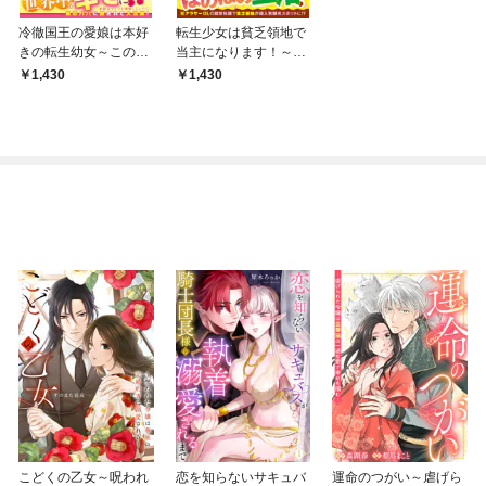
冷徹国王の愛娘は本好
転生少女は貧乏領地で
きの転生幼女～この世
当主になります！～の
の本すべてをインプッ
んびりライフを目指し
1,430
1,430
トできる特別な力で大
て領地改革していた
好きなパパと国を救い
ら、愛され領主になり
ます！～【電子限定SS
ました～【電子限定SS
付き】
付き】
こどくの乙女～呪われ
恋を知らないサキュバ
運命のつがい～虐げら