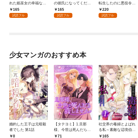
れた姫巫女の幸福な嫁
の彼氏になってくださ
転生したのに悪役令嬢
入り～: 1
い: 1
の弟（攻略対象外）に
165
165
220
執着えっちされるんで
試読フル
試読フル
試読フル
すが！？: 1
少女マンガのおすすめ本
婚約した王子は元暗殺
【タテヨミ】1.旦那
社交界の毒婦とよばれ
者でした 第1話
様、今世は死んだら許
る私～素敵な辺境伯令
しません
息に腕を折られたの
0
71
165