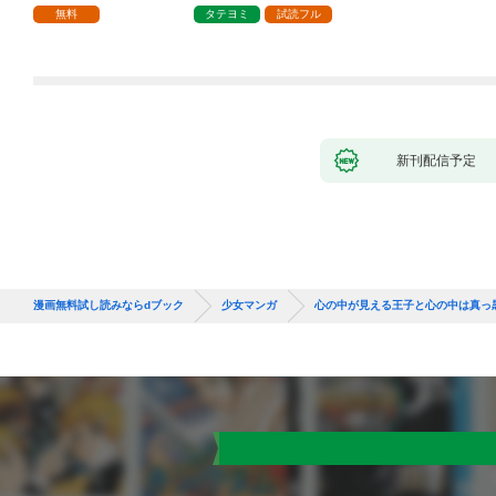
で、責任とってもらい
無料
タテヨミ
試読フル
ます～［ばら売り］
第1話
新刊配信予定
漫画無料試し読みならdブック
少女マンガ
心の中が見える王子と心の中は真っ