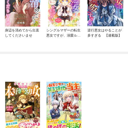
身辺を清めてから出直
シングルマザーの転生
逆行悪女はやることが
してくださいませ
悪女ですが、溺愛ルー
多すぎる 【連載版】
トつかみました！【単
話版】