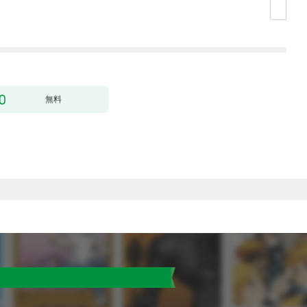
の声が聞こえます！？
した（クールな王弟殿
～［1話売り］ story0
下がなぜかいつもそば
1
にいます）～［ばら売
り］ 第1話
無料