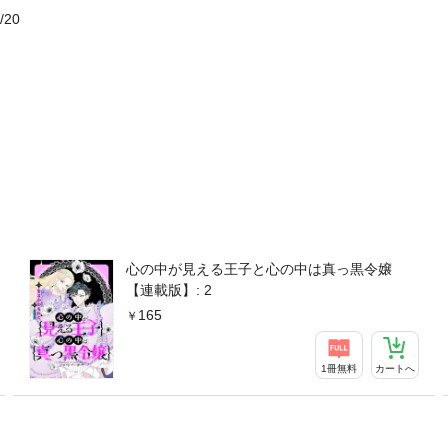
/20
心の中が見える王子と心の中は真っ黒令嬢
【連載版】: 2
165
1冊無料
カートへ