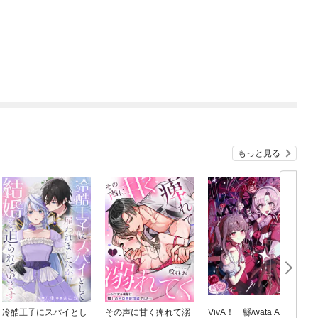
もっと見る
冷酷王子にスパイとし
その声に甘く痺れて溺
VivA！ 緜/wata Art W