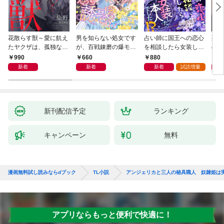
花散らす獣～愛に飢え
男を知らない処女です
占い師に国王への恋心
死に
たヤクザは、孤独な私
が、百戦錬磨の爆モテ
を相談したら女装した
のル
をかき乱す～
護衛騎士様をえっちに
本人でした！？ 秘密
ん１
990
660
880
7
誘惑してみます！
の官能レッスンでとろ
新着
新着
新着
試読増量
とろに手なずけられて
ます
新刊配信予定
ランキング
キャンペーン
無料
漫画無料試し読みならdブック
TL小説
アンジェリカと三人の秘具職人 奴隷姫は
アプリならもっと便利で快適に！