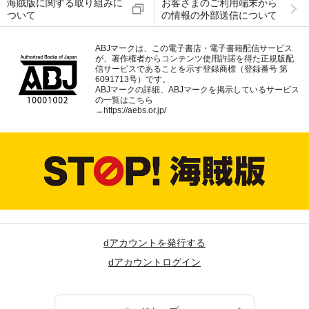
海賊版に関する取り組みに
お客さまのご利用端末から
ついて
の情報の外部送信について
ABJマークは、この電子書店・電子書籍配信サービス
が、著作権者からコンテンツ使用許諾を得た正規版配
信サービスであることを示す登録商標（登録番号 第
6091713号）です。
ABJマークの詳細、ABJマークを掲示しているサービス
の一覧はこちら
→
https://aebs.or.jp/
dアカウントを発行する
dアカウントログイン