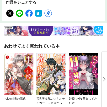
作品をシェアする
あわせてよく買われている本
noicomi鬼の花嫁
異世界支配のスキルテ
SNSでHな募集してみ
凶乱
イカー ～ゼロから始
た話
ン 