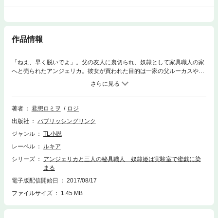
作品情報
「ねえ、早く脱いでよ」。父の友人に裏切られ、奴隷として家具職人の家
へと売られたアンジェリカ。彼女が買われた目的は一家の父ルーカスや長
男テオの作る秘具の被験者になることだった。次男のルディも加わり、三
人の男性の前で淫らな姿を晒してしまう。父と離れ離れになった悲しみと
辱めを受ける実験に耐える毎日。しかし、一家のとある事情を知り、アン
ジェリカと三人は良い関係を築きはじめる。本来の家具作りの仕事を再開
著者
君想ロミヲ
ロジ
する目処もたった頃、アンジェリカはテオに特別な感情をもちはじめてい
出版社
パブリッシングリンク
た。そんな矢先、ルーカスに頼まれ依頼主の女性の元へ道具の納品へ向か
ったアンジェリカを待っていたのは……。投稿＆交流サイト『メクる』の
ジャンル
TL小説
人気作品を電子書籍化。
レーベル
ルキア
シリーズ
アンジェリカと三人の秘具職人 奴隷姫は実験室で蜜戯に染
まる
電子版配信開始日
2017/08/17
ファイルサイズ
1.45 MB