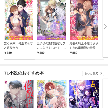
繋ぐ約束 何度でも君
王子様の期間限定セフ
男装の騎士令嬢はささ
工学
と巡り合う
レになりました！ 錬
やきの魔術師の蜜愛に
女
金術でヒミツのお薬を
とろける
たの
880
880
880
8
作っています
で施
トと
TL小説のおすすめ本
もっと見る