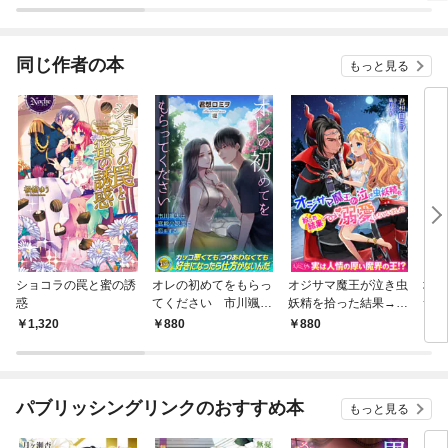
める奴隷ハーレム～
神殺
る無
同じ作者の本
もっと見る
ショコラの罠と蜜の誘
オレの初めてをもらっ
オジサマ魔王が泣き虫
地球
惑
てください 市川颯太
妖精を拾った結果→溺
サー
は官能小説家に恋をす
愛しちゃいました01
秘調
1,320
880
880
7
る
なり
パブリッシングリンクのおすすめ本
もっと見る