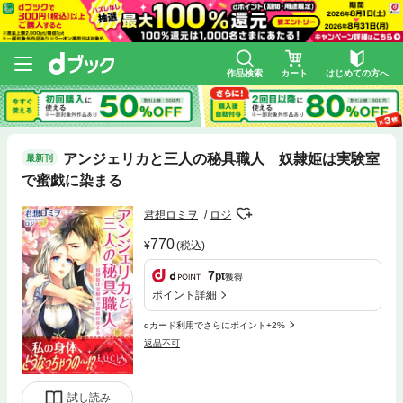
作品検索
カート
はじめての方へ
アンジェリカと三人の秘具職人 奴隷姫は実験室
最新刊
で蜜戯に染まる
君想ロミヲ
ロジ
770
(税込)
7
pt
獲得
ポイント詳細
dカード利用でさらにポイント+2%
返品不可
試し読み