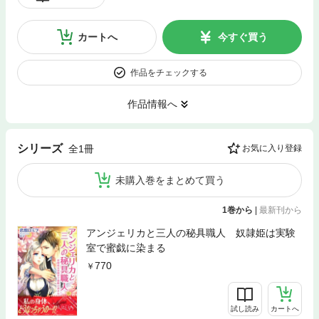
カートへ
今すぐ買う
作品をチェックする
作品情報へ
シリーズ
全1冊
お気に入り登録
未購入巻をまとめて買う
1巻から
|
最新刊から
アンジェリカと三人の秘具職人 奴隷姫は実験
室で蜜戯に染まる
770
試し読み
カートへ