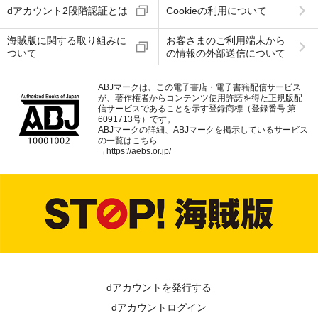
dアカウント2段階認証とは
Cookieの利用について
海賊版に関する取り組みに
お客さまのご利用端末から
ついて
の情報の外部送信について
ABJマークは、この電子書店・電子書籍配信サービス
が、著作権者からコンテンツ使用許諾を得た正規版配
信サービスであることを示す登録商標（登録番号 第
6091713号）です。
ABJマークの詳細、ABJマークを掲示しているサービス
の一覧はこちら
→
https://aebs.or.jp/
dアカウントを発行する
dアカウントログイン