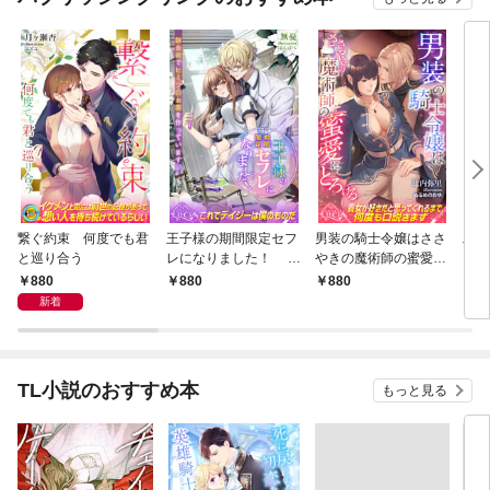
繋ぐ約束 何度でも君
王子様の期間限定セフ
男装の騎士令嬢はささ
工学
と巡り合う
レになりました！ 錬
やきの魔術師の蜜愛に
女
金術でヒミツのお薬を
とろける
たの
880
880
880
8
作っています
で施
新着
トと
TL小説のおすすめ本
もっと見る