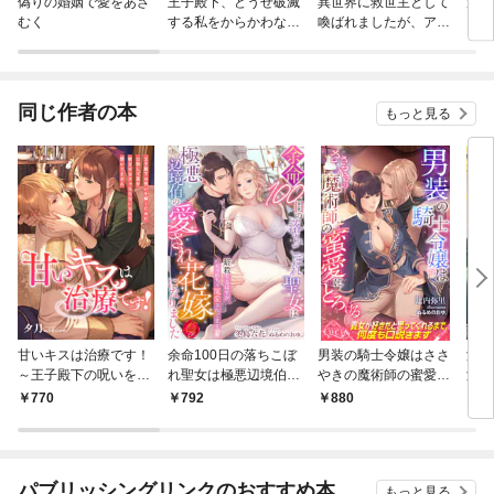
偽りの婚姻で愛をあざ
王子殿下、どうせ破滅
異世界に救世主として
没落
むく
する私をからかわない
喚ばれましたが、アラ
まま
でくださいませんか？
サーには無理なので、
たの
ひっそりブックカフェ
て独
始めました。
ック
同じ作者の本
もっと見る
甘いキスは治療です！
余命100日の落ちこぼ
男装の騎士令嬢はささ
潜入
～王子殿下の呪いを解
れ聖女は極悪辺境伯の
やきの魔術師の蜜愛に
演じ
くために口移しで薬を
愛され花嫁になりまし
とろける
ェイ
770
792
880
6
飲ませなきゃならない
た ～暗殺するはず
定外
なんて聞いてません～
が、めちゃめちゃ寵愛
した
されてます！？～
パブリッシングリンクのおすすめ本
もっと見る