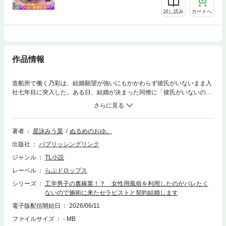
試し読み
カートへ
作品情報
造船所で働く乃彩は、結婚願望が強いにもかかわらず彼氏がいないまま入
社七年目に突入した。ある日、結婚が決まった同僚に「彼氏がいないのは
色気がないから」と指摘される。色気を身につけるために情報収集してい
た乃彩は、女性用風俗の広告を見つけると好みのセラピストを指名し、利
用することに。甘い言葉と卓越した性感マッサージで夢心地になるも、乃
彩はそのセラピストが隣の部署で働く入社二年目の石関だということに気
著者
星詠みう菜
ぬるめのおゆ。
づく。動揺する彼女に石関は「お互いの口封じとして、契約結婚しません
出版社
パブリッシングリンク
か？」と持ち掛ける。彼氏ができないOLと理系イケメンの“ジョフー”から
はじまるラブストーリー。
ジャンル
TL小説
レーベル
らぶドロップス
シリーズ
工学男子の裏稼業！？ 女性用風俗を利用したのがバレたく
ないので施術に来たセラピストと契約結婚します
電子版配信開始日
2026/06/11
ファイルサイズ
- MB