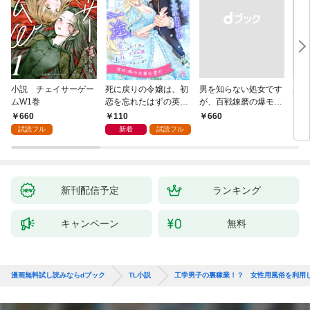
小説 チェイサーゲー
死に戻りの令嬢は、初
男を知らない処女です
身代
ムW1巻
恋を忘れたはずの英雄
が、百戦錬磨の爆モテ
され
騎士から一途に愛され
護衛騎士様をえっちに
代役
660
110
￥660
￥1,
る【１】
誘惑してみます！
を注
試読フル
新着
試読フル
新刊配信予定
ランキング
キャンペーン
無料
漫画無料試し読みならdブック
TL小説
工学男子の裏稼業！？ 女性用風俗を利用