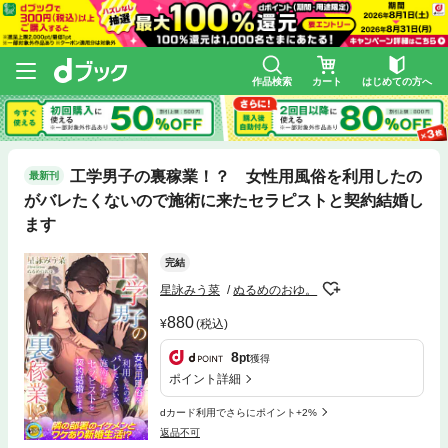
作品検索
カート
はじめての方へ
工学男子の裏稼業！？ 女性用風俗を利用したの
最新刊
がバレたくないので施術に来たセラピストと契約結婚し
ます
完結
星詠みう菜
ぬるめのおゆ。
880
(税込)
8
pt
獲得
ポイント詳細
dカード利用でさらにポイント+2%
返品不可