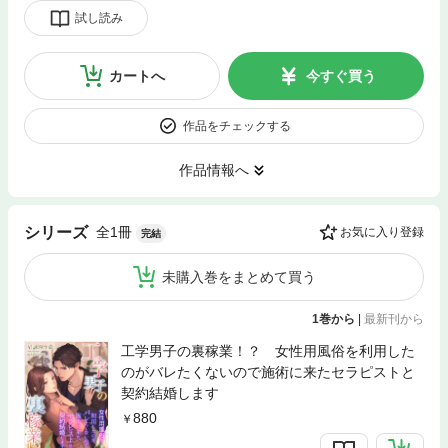
試し読み
カートへ
今すぐ買う
作品をチェックする
作品情報へ
全1冊
シリーズ
お気に入り登録
完結
未購入巻をまとめて買う
1巻から
|
最新刊から
工学男子の裏稼業！？ 女性用風俗を利用した
のがバレたくないので施術に来たセラピストと
契約結婚します
880