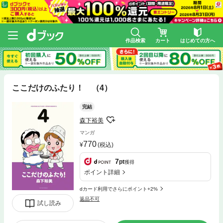
作品検索
カート
はじめての方へ
ここだけのふたり！ （4）
完結
森下裕美
マンガ
770
(税込)
7
pt
獲得
ポイント詳細
dカード利用でさらにポイント+2%
返品不可
試し読み