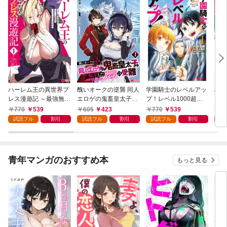
ハーレム王の異世界プ
醜いオークの逆襲 同人
学園騎士のレベルアッ
村人
レス漫遊記 ～最強無双
エロゲの鬼畜皇太子に
プ！レベル1000超え
ライ
のおじさんはあらゆる
転生した喪男の受難
の転生者、落ちこぼれ
770
539
605
423
770
539
7
種族を嫁にする～（コ
（コミック） 1
クラスに入学。そし
試読フル
割引
試読フル
割引
試読フル
割引
試
ミック） 1
て、（コミック） 1
青年マンガのおすすめ本
もっと見る