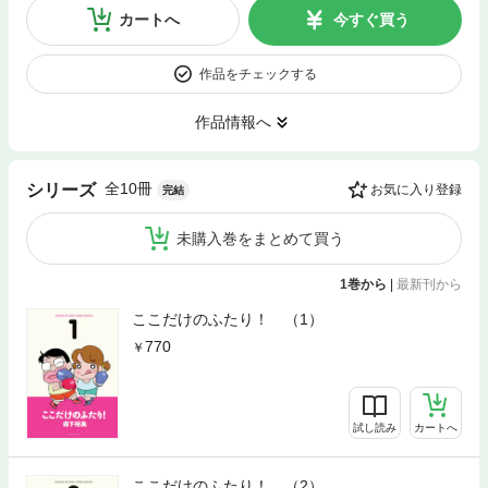
カートへ
今すぐ買う
作品をチェックする
作品情報へ
全10冊
シリーズ
お気に入り登録
完結
未購入巻をまとめて買う
1巻から
|
最新刊から
ここだけのふたり！ （1）
770
試し読み
カートへ
ここだけのふたり！ （2）