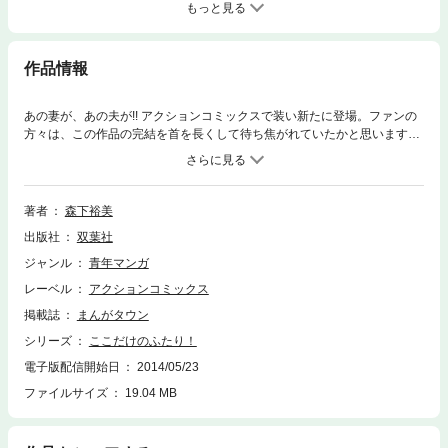
もっと見る
作品情報
あの妻が、あの夫が!! アクションコミックスで装い新たに登場。ファンの
方々は、この作品の完結を首を長くして待ち焦がれていたかと思います。
ランスロット、たきえ、ホホホのおばさんなど、強烈で楽しいキャラが勢
ぞろい。完結編がこのシリーズで収録されています。
著者
森下裕美
出版社
双葉社
ジャンル
青年マンガ
レーベル
アクションコミックス
掲載誌
まんがタウン
シリーズ
ここだけのふたり！
電子版配信開始日
2014/05/23
ファイルサイズ
19.04 MB