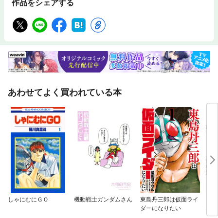
作品をシェアする
あわせてよく買われている本
しゃにむにＧＯ
機動戦士ガンダムさん
東島丹三郎は仮面ライ
とん
ダーになりたい
エ