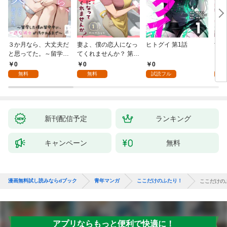
３か月なら、大丈夫だ
妻よ、僕の恋人になっ
ヒトグイ 第1話
世界
と思ってた。～留学し
てくれませんか？ 第1
レベ
た僕の留守中に、一途
話
0
0
0
0
な彼女が汚されるまで
無料
無料
試読フル
～ 1話
新刊配信予定
ランキング
キャンペーン
無料
漫画無料試し読みならdブック
青年マンガ
ここだけのふたり！
ここだけの
アプリならもっと便利で快適に！