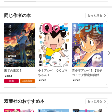
同じ作者の本
もっと見る
果ての王宮 1
小３アシベ ＱＱゴマ
青少年アシベ 1 【電子
ウチ
ちゃん 1
コミック限定特典付
814
き】
770
770
3
新着
試読増量
双葉社のおすすめ本
もっと見る