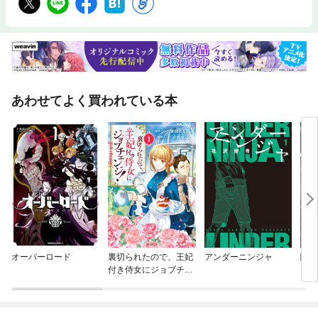
あわせてよく買われている本
オーバーロード
裏切られたので、王妃
アンダーニンジャ
闇の
付き侍女にジョブチェ
フを
ンジ！
き】