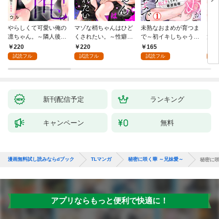
やらしくて可愛い俺の
マゾな梢ちゃんはひど
未熟なおまめが育つま
お見
凛ちゃん。～隣人後輩
くされたい。～性癖マ
で～初イキしちゃう敏
筋肉
くんのイキすぎた執着
ッチした後輩と欲望の
感指導～1
絶寸
220
220
165
1
にハメ堕とされる～(1)
ままにセックスしたら
1【
試読フル
試読フル
試読フル
試
～(1)
付き
新刊配信予定
ランキング
キャンペーン
無料
漫画無料試し読みならdブック
TLマンガ
秘密に咲く華 ～兄妹愛～
秘密に咲
アプリならもっと便利で快適に！