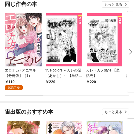
同じ作者の本
もっと見る
エロチカ♂アニマル
true colors ～カレの証
カレ・カノstyle 【単
カノ
【分冊版】（1）
（あかし）～ 【単話
話売】
話売
売】
110
220
220
2
試読フル
宙出版のおすすめ本
もっと見る