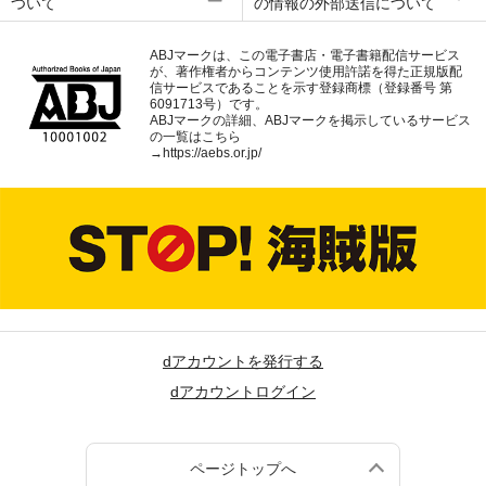
ついて
の情報の外部送信について
ABJマークは、この電子書店・電子書籍配信サービス
が、著作権者からコンテンツ使用許諾を得た正規版配
信サービスであることを示す登録商標（登録番号 第
6091713号）です。
ABJマークの詳細、ABJマークを掲示しているサービス
の一覧はこちら
→
https://aebs.or.jp/
dアカウントを発行する
dアカウントログイン
ページトップへ