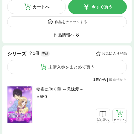
カートへ
今すぐ買う
作品をチェックする
作品情報へ
全1冊
シリーズ
お気に入り登録
完結
未購入巻をまとめて買う
1巻から
|
最新刊から
秘密に咲く華 ～兄妹愛～
550
試し読み
カートへ