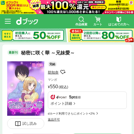
作品検索
カート
はじめての方へ
秘密に咲く華 ～兄妹愛～
最新刊
完結
助知奈
マンガ
550
(税込)
5
pt
獲得
ポイント詳細
dカード利用でさらにポイント+2%
返品不可
試し読み