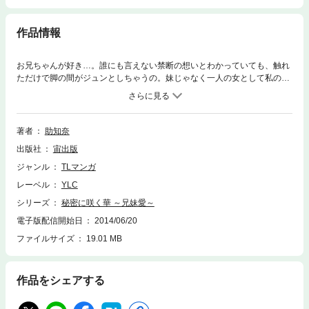
作品情報
お兄ちゃんが好き…。誰にも言えない禁断の想いとわかっていても、触れ
ただけで脚の間がジュンとしちゃうの。妹じゃなく一人の女として私のこ
とを見て欲しい。お願いお兄ちゃん、その指で私をイカせて！
著者
助知奈
出版社
宙出版
ジャンル
TLマンガ
レーベル
YLC
シリーズ
秘密に咲く華 ～兄妹愛～
電子版配信開始日
2014/06/20
ファイルサイズ
19.01 MB
作品をシェアする