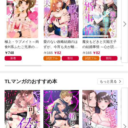
極上・ラブメイト～肉
愛のない政略結婚のは
魔女もどきと欠陥王子
婚約
食H系ふたご兄弟のお
ずが、今宵も夫が離し
の結婚事情 ～心が読め
やし
気にいり～
てくれません～無骨な
ちゃうので、あなたの
器用
748
165
82
165
82
1
将軍は最愛妻に滾る恋
本心なんてお見通しで
た【
新着
試読フル
割引
試読フル
割引
情を注ぐ～【単話売】
す～【単話売】 1話
1話
TLマンガのおすすめ本
もっと見る