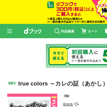
作品検索
カート
true colors ～カレの証（あか
最新刊
完結
助知奈