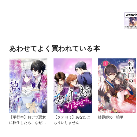
あわせてよく買われている本
【単行本】おデブ悪女
【タテヨミ】あなたは
結界師の一輪華
に転生したら、なぜか
もういりません
ラスボス王子様に執着
されています