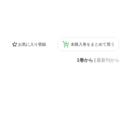
お気に入り登録
未購入巻をまとめて買う
1巻から
|
最新刊から