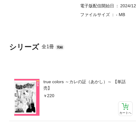
電子版配信開始日
2024/12
ファイルサイズ
- MB
シリーズ
全1冊
完結
true colors ～カレの証（あかし）～ 【単話
売】
220
カートへ