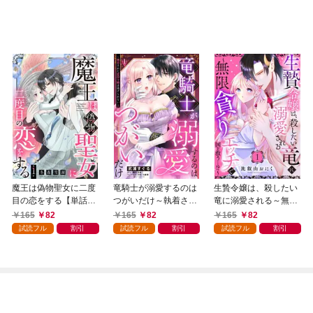
魔王は偽物聖女に二度
竜騎士が溺愛するのは
生贄令嬢は、殺したい
目の恋をする【単話
つがいだけ～執着され
竜に溺愛される～無限
売】 1話
た悪役令嬢は逃げられ
貪りエッチで国を救
165
82
165
82
165
82
ない～【単話売】 1話
う…！？～【単話売】
試読フル
割引
試読フル
割引
試読フル
割引
1話