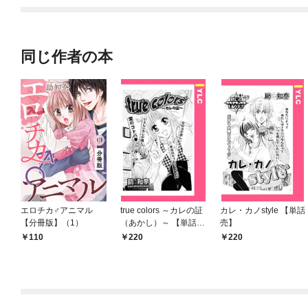
同じ作者の本
エロチカ♂アニマル
true colors ～カレの証
カレ・カノstyle 【単話
【分冊版】（1）
（あかし）～ 【単話
売】
売】
110
220
220