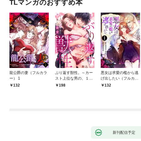
TLマンガのおすすめ本
龍公爵の妻（フルカラ
ぶり返す獣性。～カー
悪女は求愛の檻から逃
ー） 1
スト上位な男の、１０
げ出したい（フルカラ
年越しの激愛１
ー） 1
132
198
132
新刊配信予定