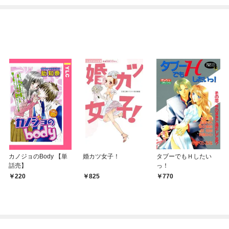
てくれません！？@C
めたら～ THE COMIC
OMIC
カノジョのBody 【単
婚カツ女子！
タブーでもＨしたい
話売】
っ！
220
825
770