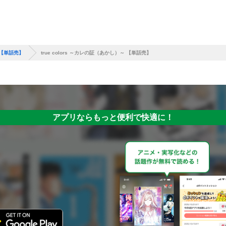
～ 【単話売】
true colors ～カレの証（あかし）～ 【単話売】
アプリならもっと便利で快適に！