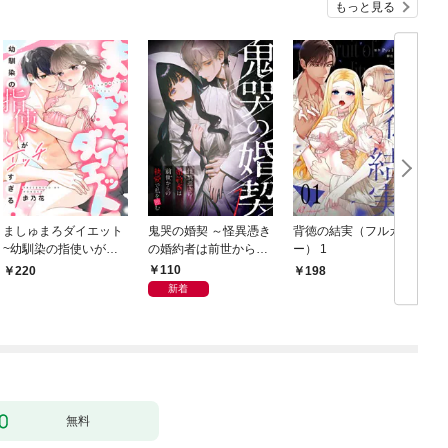
もっと見る
ましゅまろダイエット
鬼哭の婚契 ～怪異憑き
背徳の結実（フルカラ
~幼馴染の指使いがエ
の婚約者は前世からの
ー） 1
ッチすぎる！~(1)
執愛で私を蝕む～
110
220
198
（1）
新着
ま
無料