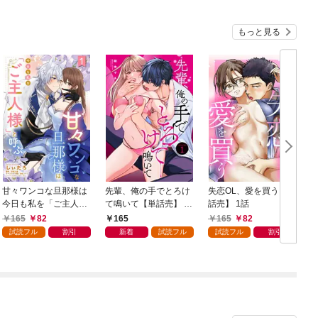
もっと見る
甘々ワンコな旦那様は
先輩、俺の手でとろけ
失恋OL、愛を買う【単
今日も私を「ご主人
て鳴いて【単話売】 1
話売】 1話
様」と呼ぶ 【単話売】
話
165
82
165
165
82
1話
試読フル
割引
新着
試読フル
試読フル
割引