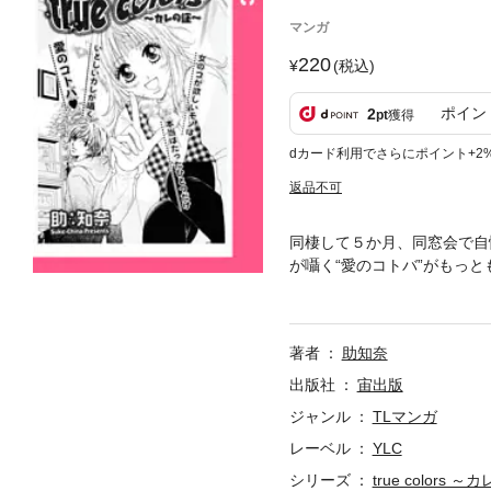
マンガ
220
(税込)
ポイン
2
pt
獲得
dカード利用でさらにポイント+2
返品不可
同棲して５か月、同窓会で自
が囁く“愛のコトバ”がもっ
入にご注意ください。
著者
助知奈
出版社
宙出版
ジャンル
TLマンガ
レーベル
YLC
シリーズ
true color