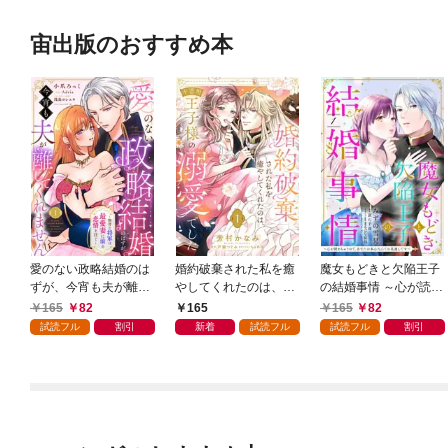
宙出版のおすすめ本
愛のない政略結婚のは
婚約破棄された私を癒
魔女もどきと欠陥王子
ずが、今宵も夫が離し
やしてくれたのは、不
の結婚事情 ～心が読め
てくれません～無骨な
器用王子様の溺愛でし
ちゃうので、あなたの
165
82
165
165
82
将軍は最愛妻に滾る恋
た【単話売】 1話
本心なんてお見通しで
試読フル
割引
新着
試読フル
試読フル
割引
情を注ぐ～【単話売】
す～【単話売】 1話
1話