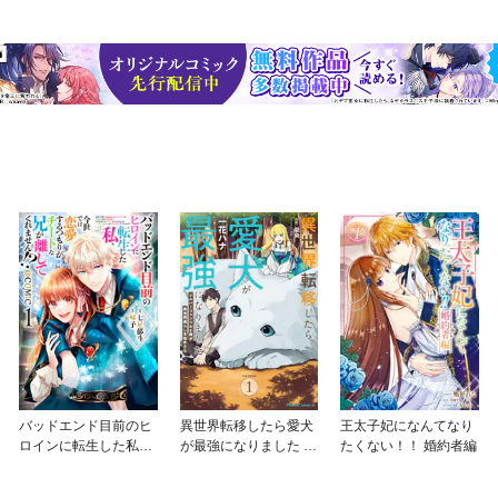
バッドエンド目前のヒ
異世界転移したら愛犬
王太子妃になんてなり
ロインに転生した私、
が最強になりました ～
たくない！！ 婚約者編
今世では恋愛するつも
シルバーフェンリルと
りがチートな兄が離し
俺が異世界暮らしを始