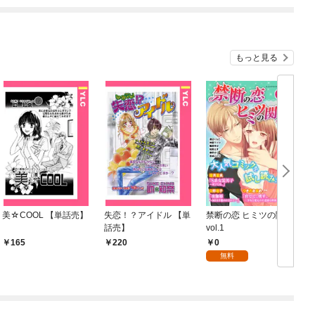
もっと見る
美☆COOL 【単話売】
失恋！？アイドル 【単
禁断の恋 ヒミツの関係
5
話売】
vol.1
0
165
220
無料