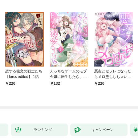
恋する秘文の戦士たち
えっちなゲームのモブ
悪友とセフレになった
【forcs edited】 1話
令嬢に転生したら、絶
らメロ堕ちしちゃいそ
倫騎士隊長様からトン
う(1)
220
132
220
デモ溺愛されてま
す！？１
ランキング
キャンペーン