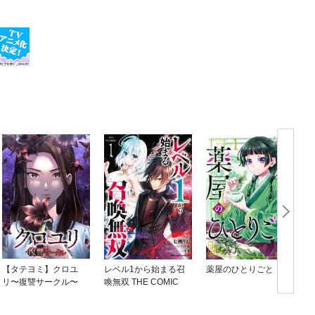
【タテヨミ】クロユ
レベル1から始まる召
薬屋のひとりごと
リ〜復讐サークル〜
喚無双 THE COMIC