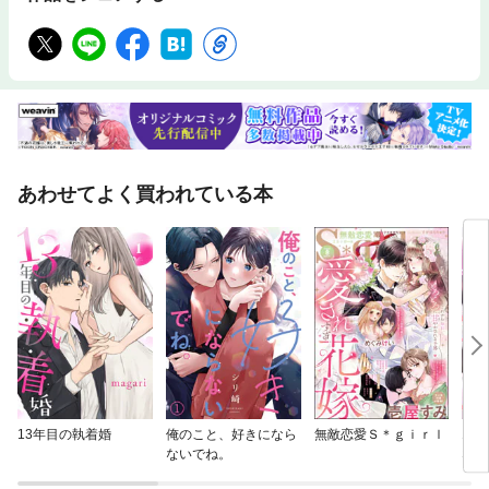
あわせてよく買われている本
13年目の執着婚
俺のこと、好きになら
無敵恋愛Ｓ＊ｇｉｒｌ
エリ
ないでね。
な求
ずが