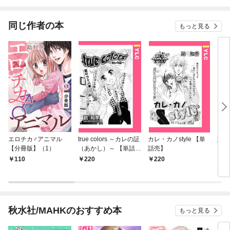
堕と
冊版
同じ作者の本
もっと見る
エロチカ♂アニマル
true colors ～カレの証
カレ・カノstyle 【単
婚カ
【分冊版】（1）
（あかし）～ 【単話
話売】
売】
110
220
220
8
秋水社/MAHKのおすすめ本
もっと見る