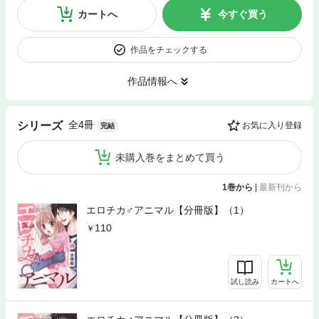
カートへ
今すぐ買う
作品をチェックする
作品情報へ
全4冊
シリーズ
お気に入り登録
完結
未購入巻をまとめて買う
1巻から
|
最新刊から
エロチカ♂アニマル【分冊版】（1）
110
試し読み
カートへ