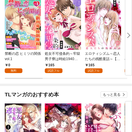
禁断の恋 ヒミツの関係
処女不可侵条約～牢獄
エロティシズム～恋人
フェ
vol.1
男子寮は時給1940円
たちの残酷童話～【分
の巫
～【分冊版】（1）
冊版】（1）
愛噴
0
165
165
1
びて
無料
試読フル
試読フル
試
TLマンガのおすすめ本
もっと見る