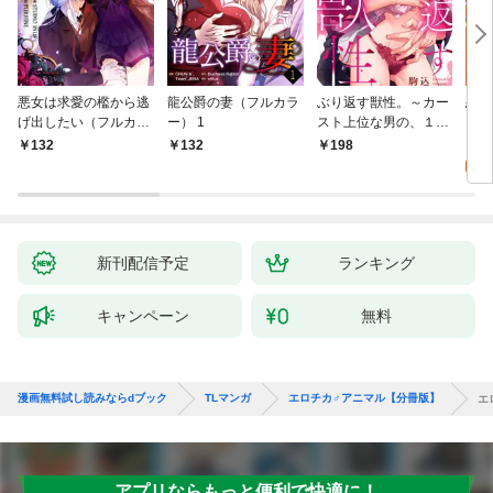
悪女は求愛の檻から逃
龍公爵の妻（フルカラ
ぶり返す獣性。～カー
恋す
げ出したい（フルカラ
ー） 1
スト上位な男の、１０
【fo
ー） 1
年越しの激愛１
2
132
132
198
試
新刊配信予定
ランキング
キャンペーン
無料
漫画無料試し読みならdブック
TLマンガ
エロチカ♂アニマル【分冊版】
エ
アプリならもっと便利で快適に！