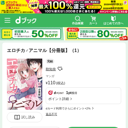
作品検索
カート
はじめての方へ
エロチカ♂アニマル【分冊版】（1）
完結
助知奈
マンガ
110
(税込)
1
pt
獲得
ポイント詳細
dカード利用でさらにポイント+2%
返品不可
試し読み