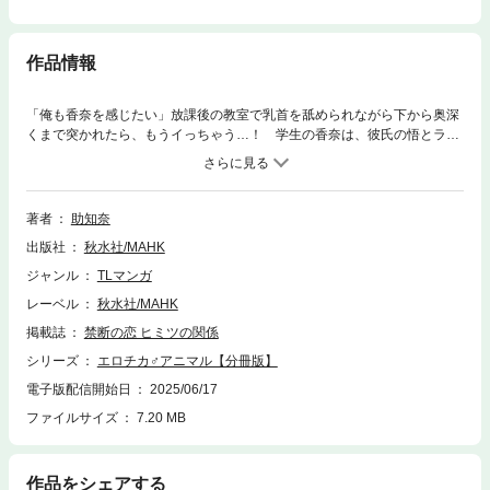
作品情報
「俺も香奈を感じたい」放課後の教室で乳首を舐められながら下から奥深
くまで突かれたら、もうイっちゃう…！ 学生の香奈は、彼氏の悟とラブ
ラブだけれどHはまだ最後までしていなくて…そんな中、単身赴任中の父
親がいる名古屋に引っ越すことに！？ 悟と離れることに不安に思った香
奈は、誰もいない教室に悟を呼び出して…［恋の足跡＝教室＝・前編］よ
り※本作品は『エロチカ♂アニマル』に収録されています。重複購入にご注
著者
助知奈
意ください。
出版社
秋水社/MAHK
ジャンル
TLマンガ
レーベル
秋水社/MAHK
掲載誌
禁断の恋 ヒミツの関係
シリーズ
エロチカ♂アニマル【分冊版】
電子版配信開始日
2025/06/17
ファイルサイズ
7.20 MB
作品をシェアする