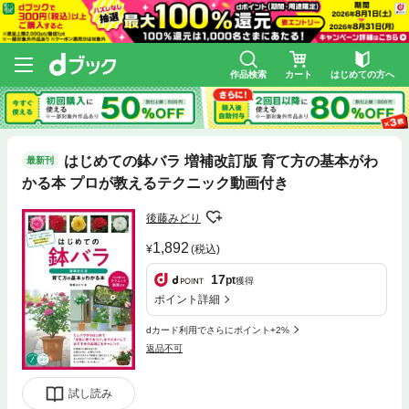
作品検索
カート
はじめての方へ
はじめての鉢バラ 増補改訂版 育て方の基本がわ
最新刊
かる本 プロが教えるテクニック動画付き
後藤みどり
1,892
(税込)
17
pt
獲得
ポイント詳細
dカード利用でさらにポイント+2%
返品不可
試し読み