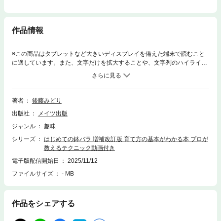
作品情報
※この商品はタブレットなど大きいディスプレイを備えた端末で読むこと
に適しています。また、文字だけを拡大することや、文字列のハイライ
ト、検索、辞書の参照、引用などの機能が使用できません。★ ミニバラ
からはじめて 「元気に育てるコツ」をマスターして おすすめの品種
にもチャレンジ★ 計画通り進めるよりも、 必要な時に、必要なこと
を。★ 自分のスタイルで無理なく続けることで あこがれの「バラと
著者
後藤みどり
の暮らし」を もっと手軽に、もっと楽しく。◇◆◇ 本書について ◇
出版社
メイツ出版
◆◇バラは昔から多くの人々に愛されている植物です。優雅で気品のある
花姿や趣きのある樹形、芳しい香りが人々を引きつける力を持っているか
ジャンル
趣味
らでしょう。でもその一方で 「こまめな手入れが必要で、育てるのが難
シリーズ
はじめての鉢バラ 増補改訂版 育て方の基本がわかる本 プロが
しそう」バラはこうしたイメージもよくもたれます。これからバラ栽培を
教えるテクニック動画付き
はじめてみようという人は、まずミニバラ（ミニチュアローズ）から育て
てみるのはいかがですか。ボリュームが小さいので扱いやすく、次々と花
電子版配信開始日
2025/11/12
が咲くので嬉しくなって自然と手をかけたくなっていくでしょう。本書で
ファイルサイズ
- MB
は、手軽にはじめられる鉢バラの育て方やアレンジを紹介していきます。
鉢植えであれば小スペースに置くこともでき、場所の移動もスムーズにで
きます。一つの鉢でコツをつかんだら、二つ目三つ目と違う品種で鉢を増
作品をシェアする
やしてみるのもよいでしょう。また、鉢植えの他の植物とあわせる寄せ植
えという楽しみ方もできます。本書のアレンジ例を参考に、オリジナルの