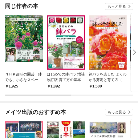
OMIC
同じ作者の本
もっと見る
ＮＨＫ趣味の園芸 鉢
はじめての鉢バラ 増補
鉢バラを楽しむ よくわ
PSY
でも、小さなスペース
改訂版 育て方の基本が
かる剪定と育て方（池
コパ
でも 夢をかなえるバ
わかる本 プロが教える
田書店）
也 
1,925
1,892
1,500
6
ラづくり
テクニック動画付き
メイツ出版のおすすめ本
もっと見る