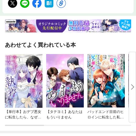
寄せ植えにチャレンジしてみると、さらにバラの世界を楽しむことができ
ます。バラを暮らしのなかに取り入れて、素敵なライフスタイルに変えて
いきましょう。◇◆◇ 主な目次 ◇◆◇☆ PART1ミニバラから栽培をは
じめよう＊ バラ栽培のファーストステップは ミニバラではじめよう
＊ 茎や葉の状態をよく見て健康で丈夫な苗を選ぼう＊ 必要な材料や道
具を揃えて準備をする・・・など☆ PART2バラの選び方と基本の植えつ
け・誘引＊ バラ苗の種類を確認して購入の目安を決めよう＊ 樹形や咲
き方の違いを知り好みの 品種を見つけよう＊ 品種により多種多様な
あわせてよく買われている本
花の形や 花びらの特徴を知る・・・など☆ PART3鉢でバラが元気に
育つお手入れを知る＊ 必要に応じたお手入れで生長に適切な 環境を
つくる＊ バラのライフサイクルを知り適切なケアをする＊ 花が咲き終
わった後は花がら切りをする・・・など☆ PART4バラの品種や特性とお
すすめの品種＊ 品種のアウトラインを知りバラの 特性を理解しよう
☆ PART5寄せ植えでバラをアレンジする＊ 一つの鉢で複数の植物を楽
しむ＊ 2種類のミニバラを一つの鉢に植えて楽しむ＊ 高さのあるバラ
でボリューム感を出す・・・など※ 本書は2022年5月発行の『はじめての
鉢バラ 育て方の基本がわかる本鉢でバラを美しく咲かせるポイント』の内
容を確認のうえ、動画による解説を加え・再編集した増補改訂版です。
【単行本】おデブ悪女
【タテヨミ】あなたは
バッドエンド目前のヒ
【タ
に転生したら、なぜか
もういりません
ロインに転生した私、
リ〜
ラスボス王子様に執着
今世では恋愛するつも
されています
りがチートな兄が離し
てくれません！？@C