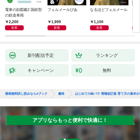
電車の顔図鑑2 国鉄型
フェルメールぴあ
なるほどフェルメール
大人
の鉄道車両
ハン
2,200
1,999
1,100
1,
新着
新着
新着
新刊配信予定
ランキング
キャンペーン
無料
漫画無料試し読みならdブック
趣味
はじめての鉢バラ 増補改訂版 育て方の基本
アプリならもっと便利で快適に！