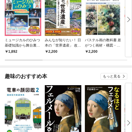
ミュージカルのひみつ
みんなが知りたい！ 日
パステル画の教科書 差
自由
基礎知識から舞台裏ま
本の「世界遺産」 改訂
がつく画材・構図・表
く！
で まるっとフカボリB
版 未来に遺すわたした
現技法を極める
乳パ
1,892
2,200
2,200
1,
OOK
ちの文化と自然
作 
趣味のおすすめ本
もっと見る