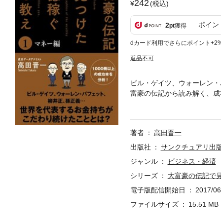
242
(税込)
ポイン
2
pt
獲得
dカード利用でさらにポイント+2
返品不可
ビル・ゲイツ、ウォーレン・
富豪の伝記から読み解く、成
でしょう? 「自己啓発本」
んてカンタンに稼いでしまう
り」こそが、お金持ちになる
著者
高田晋一
敷居の低いアクションに落と
柳井正、孫正義、堀江貴文…
出版社
サンクチュアリ出
おトクな1冊です。 ※本書は2
ジャンル
ビジネス・経済
大富豪の「マネー」の教え
シリーズ
大富豪の伝記で見
電子版配信開始日
2017/06
ファイルサイズ
15.51 MB