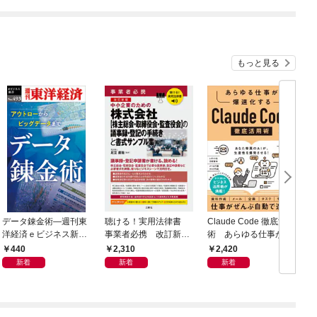
もっと見る
データ錬金術―週刊東
聴ける！実用法律書
Claude Code 徹底活用
洋経済ｅビジネス新書
事業者必携 改訂新
術 あらゆる仕事が爆
Ｎo.493
版 中小企業のための
速化する
440
2,310
2,420
株式会社【株主総会・
新着
新着
新着
取締役会・監査役会】
の議事録・登記の手続
きと書式サンプル集