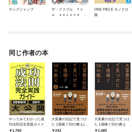
ヤングジャンプ
ザ・ファブル Ｔｈ
ONE PIECE モノクロ
ｅ ｓｅｃｏｎｄ ｃ
版
ｏｎｔａｃｔ
同じ作者の本
やってみてわかった成
大富豪の伝記で見つけ
大富豪の伝記で見つけ
功法則完全実践ガイド
た 1億稼ぐ50の教え(1)
た 1億稼ぐ50の教え
マネー編
1,760
242
1,485