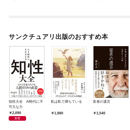
サンクチュアリ出版のおすすめ本
知性大全 AI時代に不
私は私で満ちている
富者の遺言
可欠な力
2,090
1,980
1,540
新着