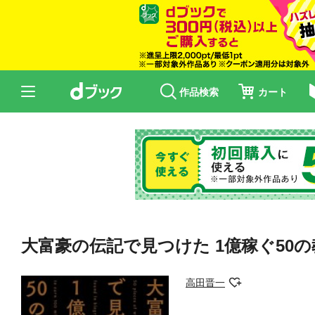
作品検索
カート
大富豪の伝記で見つけた 1億稼ぐ50の教
高田晋一