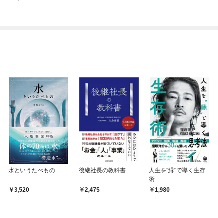
水というたべもの
後継社長の教科書
人生を"縁"で導く生存
術
3,520
2,475
1,980