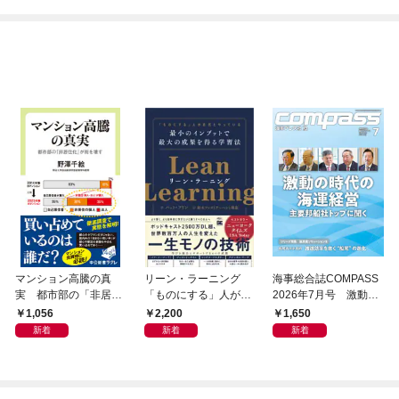
マンション高騰の真
リーン・ラーニング
海事総合誌COMPASS
実 都市部の「非居住
「ものにする」人が自
2026年7月号 激動の
化」が街を壊す
然とやっている 最小の
時代の海運経営 主要
1,056
2,200
1,650
インプットで最大の成
邦船社トップに聞く
新着
新着
新着
果を得る学習法