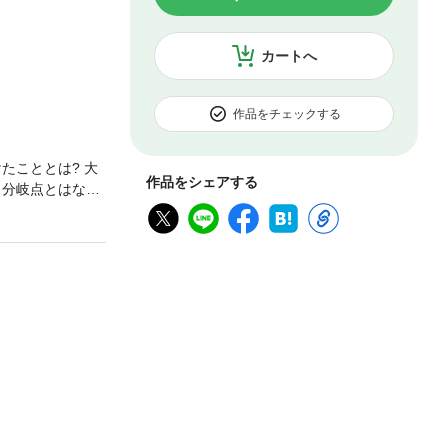
カートへ
作品をチェックする
たこととは? 大
作品をシェアする
、分岐点とはなん
、今作では、1億な
いような「こだわ
抽出し、それらを
ルド・トランプ、
とともに学べる、
の「Chapter1