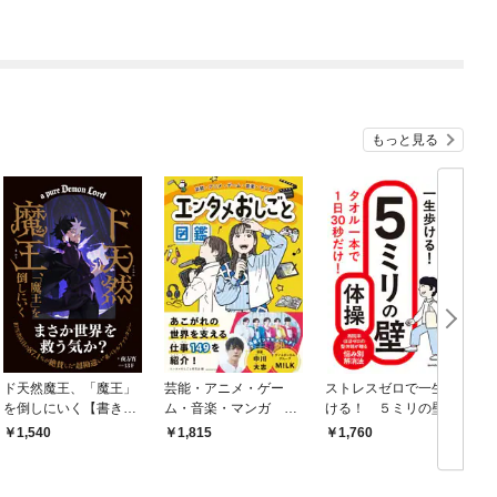
もっと見る
ド天然魔王、「魔王」
芸能・アニメ・ゲー
ストレスゼロで一生歩
を倒しにいく【書き下
ム・音楽・マンガ エ
ける！ ５ミリの壁体
ろしSS付き】
ンタメおしごと図鑑
操
1,540
1,815
1,760