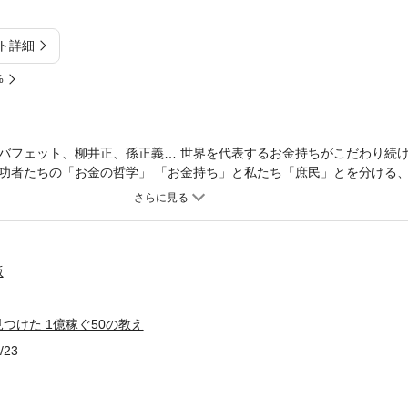
ト詳細
%
バフェット、柳井正、孫正義… 世界を代表するお金持ちがこだわり続け
功者たちの「お金の哲学」 「お金持ち」と私たち「庶民」とを分ける
「成功本」などを1000冊以上読み、「成功要因」を調査してきた著者が
、世界中の大富豪たちの伝記を分析。 その結果、常人ではマネできな
カギだと判明しました。 伝記から見つけた大富豪「こだわり」を50個
し込んで紹介します。 ビル・ゲイツ、ウォーレン・バフェット、ドナ
…。 ずば抜けた成功者たちの「お金の哲学」を、楽しく読めるマンガ
版
016年12月1日に発行された『大富豪の伝記で見つけた 1億稼ぐ50の教え』
」と同じ内容になります。
つけた 1億稼ぐ50の教え
/23