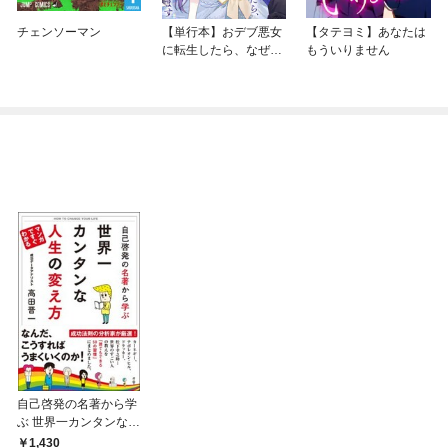
チェンソーマン
【単行本】おデブ悪女
【タテヨミ】あなたは
に転生したら、なぜか
もういりません
ラスボス王子様に執着
されています
自己啓発の名著から学
ぶ 世界一カンタンな人
生の変え方
1,430