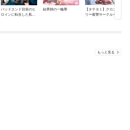
バッドエンド目前のヒ
結界師の一輪華
【タテヨミ】クロユ
ロインに転生した私、
リ〜復讐サークル〜
今世では恋愛するつも
りがチートな兄が離し
てくれません！？@C
め
OMIC
もっと見る