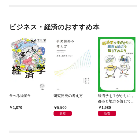
ビジネス・経済のおすすめ本
食べる経済学
研究開発の考え方
経済学を手がかりに，
都市と地方を論じてみ
よう
5,500
1,980
1,870
新着
新着