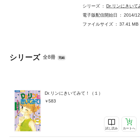
シリーズ
Dr.リンにきいて
電子版配信開始日
2014/12
ファイルサイズ
37.41 MB
シリーズ
全8冊
完結
Dr.リンにきいてみて！（１）
583
試し読み
カートへ