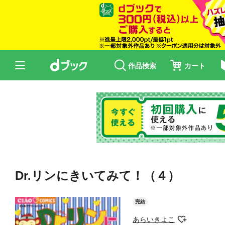
作品検索
カート
Dr.リンにきいてみて！（４）
完結
あらいきよこ