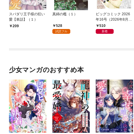
スパダリ王子様の狂い
真綿の檻（１）
ビッグコミック 2026
愛【単話】（１）
年16号（2026年8月7
日発売）
528
510
209
試読フル
新着
少女マンガのおすすめ本