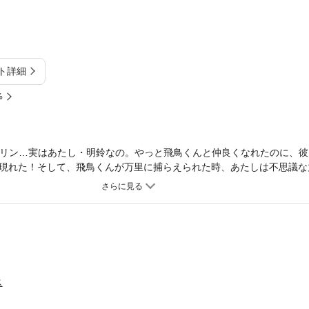
ト詳細
%
．リン…実はあたし・明鈴なの。やっと飛鳥くんと仲良くなれたのに、
現れた！そして、飛鳥くんが万里に捕らえられた時、あたしは不思議な
あたしが万里の正体を暴くと、なんと男で！？
ス