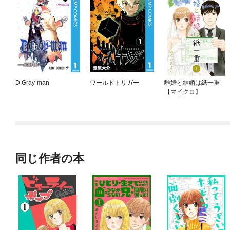
D.Gray-man
ワールドトリガー
離婚と結婚は紙一重
【マイクロ】
同じ作者の本