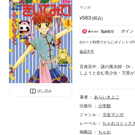
マンガ
583
(税込)
ポイン
5
pt
獲得
dカード利用でさらにポイント+2
返品不可
百発百中、謎の風水師・Dr
しようと企む美少女・万里が
変身したの。目覚めた能力で
試し読み
著者
あらいきよこ
出版社
小学館
ジャンル
少女マンガ
レーベル
ちゃおコミック
掲載誌
ちゃお