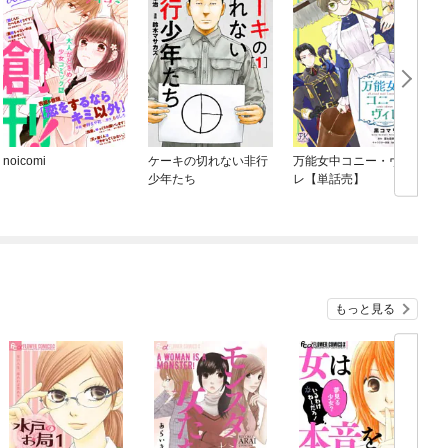
noicomi
ケーキの切れない非行
万能女中コニー・ヴィ
少年たち
レ【単話売】
もっと見る