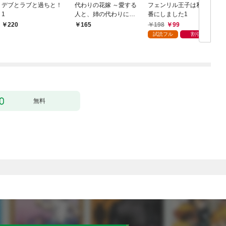
デブとラブと過ちと！
代わりの花嫁 ～愛する
フェンリル王子は私を
1
人と、姉の代わりに結
番にしました1
婚します～ 1
198
99
220
165
試読フル
割引
無料