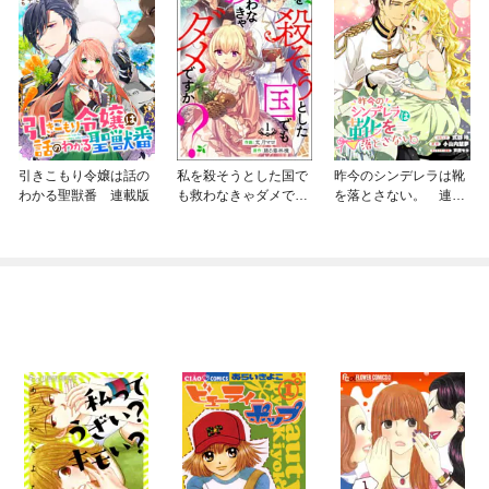
引きこもり令嬢は話の
私を殺そうとした国で
昨今のシンデレラは靴
わかる聖獣番 連載版
も救わなきゃダメです
を落とさない。 連載
か？（分冊版）
版