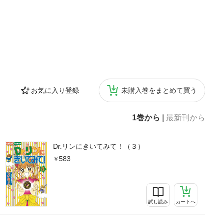
お気に入り登録
未購入巻をまとめて買う
1巻から
|
最新刊から
Dr.リンにきいてみて！（３）
583
試し読み
カートへ