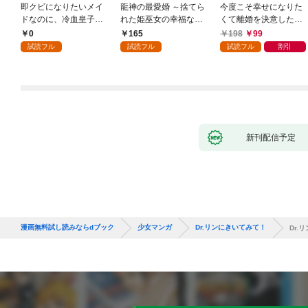
即クビになりたいメイ
龍神の最愛婚 ～捨てら
今度こそ幸せになりた
ドなのに、冷血皇子に
れた姫巫女の幸福な嫁
くて離婚を決意したと
執着されています第1
入り～: 1
ころ、無表情な旦那様
0
165
198
99
話
が「愛してる」と言っ
試読フル
試読フル
試読フル
割引
てきました。1
新刊配信予定
漫画無料試し読みならdブック
少女マンガ
Dr.リンにきいてみて！
Dr.