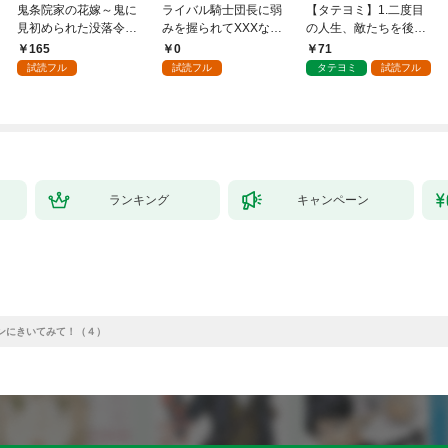
鬼条院家の花嫁～鬼に
ライバル騎士団長に弱
【タテヨミ】1.二度目
見初められた没落令嬢
みを握られてXXXな勝
の人生、敵たちを後悔
～１
負をすることになりま
させてみせます
165
0
71
した第1話
試読フル
試読フル
タテヨミ
試読フル
ランキング
キャンペーン
リンにきいてみて！（４）