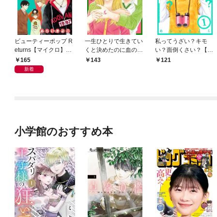
ビューティーポップ R
一生ひとりで生きてい
私ってうざい？キモ
eturns【マイクロ】
くと決めたのに血のつ
い？面倒くさい？【マ
（１）
ながらない兄が同居し
イクロ】（１）
165
143
121
てきて困ってます【マ
新着
イクロ】（１）
小学館のおすすめ本