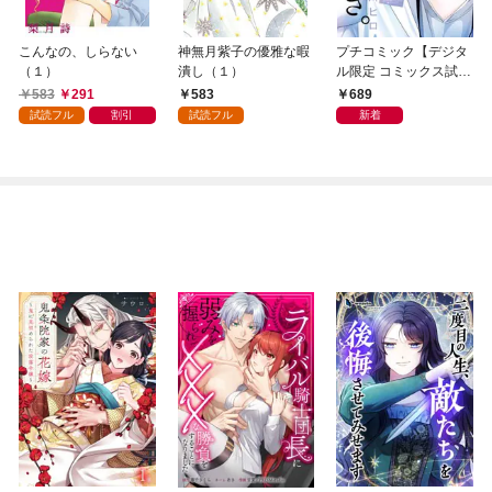
こんなの、しらない
神無月紫子の優雅な暇
プチコミック【デジタ
（１）
潰し（１）
ル限定 コミックス試し
読み特典付き】 2026
583
291
583
689
年9月号（2026年8月7
試読フル
割引
試読フル
新着
日発売）