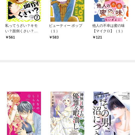
私ってうざい？キモ
ビューティー ポップ
他人の不幸は蜜の味
い？面倒くさい？
（１）
【マイクロ】（１）
（１）
561
583
121