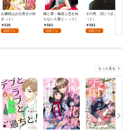
お嬢様はお仕置きが好
極と蕾～極道と恋を知
その男、沼につき。
き（１）
らない人妻と～（１）
（１）
528
583
583
試読フル
試読フル
試読フル
もっと見る