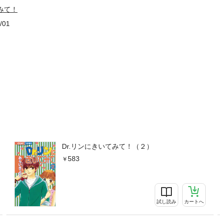
みて！
/01
Dr.リンにきいてみて！（２）
583
試し読み
カートへ