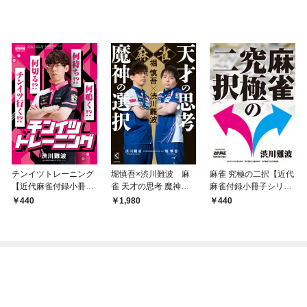
チンイツトレーニング
堀慎吾×渋川難波 麻
麻雀 究極の二択【近代
【近代麻雀付録小冊子
雀 天才の思考 魔神の
麻雀付録小冊子シリー
シリーズ】
選択
ズ】
440
1,980
440