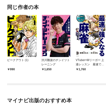
同じ作者の本
ピークアウト (1)
渋川難波のチンイツト
VTuber×Mリーガー 上
レーニング
達レッスン 最速で強
くなる麻雀
990
1,650
1,760
マイナビ出版のおすすめ本