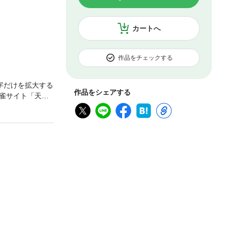
カートへ
作品をチェックする
字だけを拡大する
作品をシェアする
雀サイト「天
在最注目の若手
に拡充し、渋川
】魔神の脳 理論
／手出し ほ
）日本プロ麻雀協
→Ｃ１リーグと