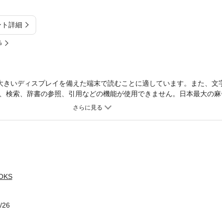
ント詳細
%
大きいディスプレイを備えた端末で読むことに適しています。また、文
、検索、辞書の参照、引用などの機能が使用できません。日本最大の麻
鳴り物入りでプロデビューし、プロの世界でも連戦連勝を続けている現
術書です。近代麻雀誌上において連載中の「魔神の守備」の内容を大幅
秘密を存分に披露したファン必見の一冊です。■CONTENTS【第１章
け ほか）／【第２章】魔神の眼 推理編（読みの概念／読みの重要度
実戦編（ルール・対局者紹介／実戦）■著者渋川難波（シブカワナンバ
の十段という肩書きを引っさげて２０１１年プロデビュー。Ｃ３→Ｃ２
籍刊行時のものを表示しています。
OKS
/26