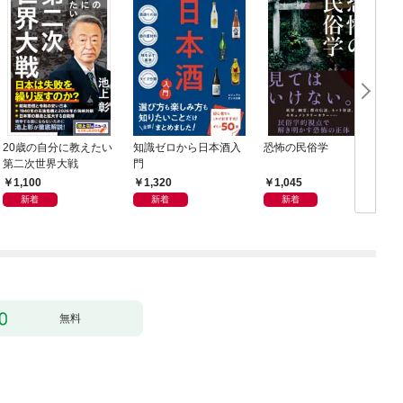
20歳の自分に教えたい
知識ゼロから日本酒入
恐怖の民俗学
週
第二次世界大戦
門
年
1,100
1,320
1,045
新着
新着
新着
無料