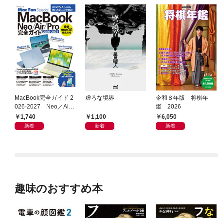
MacBook完全ガイド 2
虚ろな境界
令和８年版 将棋年
026-2027 Neo／Air
鑑 2026
／Pro対応
1,740
1,100
6,050
新着
新着
新着
趣味のおすすめ本