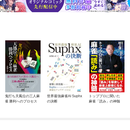
鬼打ち天鳳位の三人麻
世界最強麻雀AI Suphx
トッププロに聞いた
雀 勝利へのプロセス
の決断
麻雀「読み」の神髄