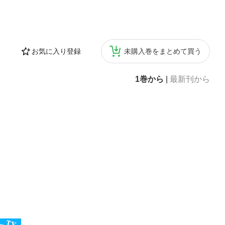
お気に入り登録
未購入巻をまとめて買う
1巻から
|
最新刊から