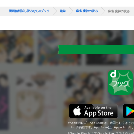
漫画無料試し読みならdブック
趣味
麻雀 魔神の読み
麻雀 魔神の読み
Appleのロゴ、App Storeは、米国もしくはそ
Inc.の商標です。App Storeは、Apple In
Google Play および Google Play ロゴは Go