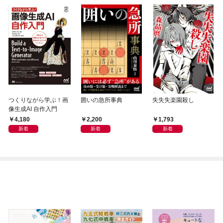
つくりながら学ぶ！画
囲いの急所事典
失失失楽園殺し
像生成AI 自作入門
4,180
2,200
1,793
新着
新着
新着