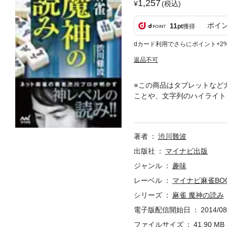
1,257
(税込)
ポイ
11
pt
獲得
dカード利用でさらにポイント+2
返品不可
※この商品はタブレットなど
ことや、文字列のハイライト
鳳」で十段の最高位を獲得、
プロ、渋川難波による麻雀戦
プロの驚異の卓上把握能力の
著者
渋川難波
編（序盤の構え／鳴き／後付
か）／【第３章】魔神の腕 
出版社
マイナビ出版
会所属。ネット麻雀『天凰』
ジャンル
趣味
連続昇級中。※著者略歴は書
レーベル
マイナビ麻雀BO
シリーズ
麻雀 魔神の読み
電子版配信開始日
2014/08
ファイルサイズ
41.90 MB