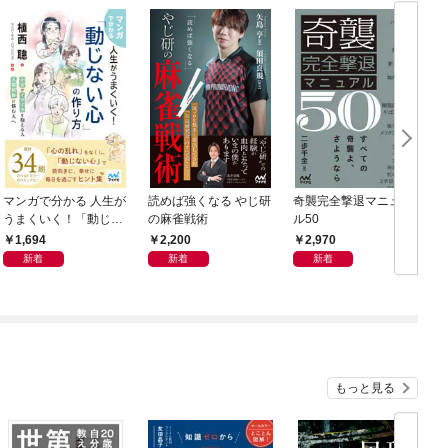
マンガで分かる 人生が
読めば強くなる やじ研
奇襲完全撃退マニュア
うまくいく！「動じな
の麻雀戦術
ル50
い心」の作り方
1,694
2,200
2,970
新着
新着
新着
もっと見る