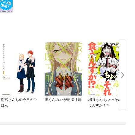
衛宮さんちの今日のご
渡くんの××が崩壊寸前
桐谷さん ちょっそれ食
はん
うんすか！？