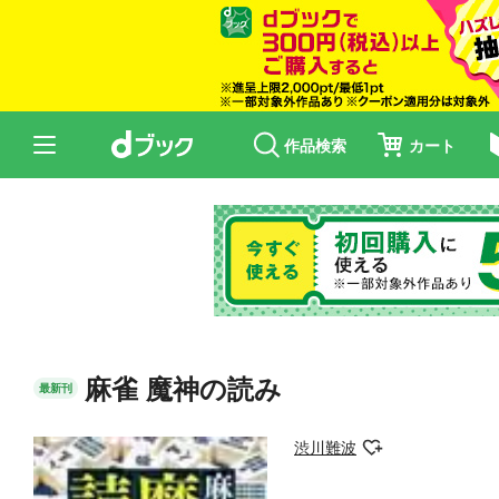
作品検索
カート
麻雀 魔神の読み
最新刊
渋川難波