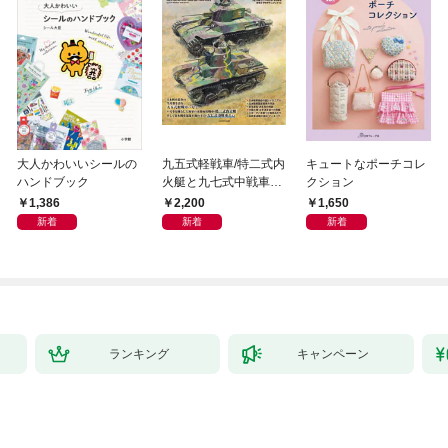
大人かわいいシールの
九五式軽戦車/特二式内
キュートなポーチコレ
ハンドブック
火艇と九七式中戦車完
クション
全ガイド
1,386
2,200
1,650
新着
新着
新着
ランキング
キャンペーン