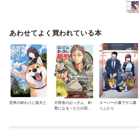
あわせてよく買われている本
世界の終わりに柴犬と
片田舎のおっさん、剣
スーパーの裏でヤニ吸
聖になる～ただの田舎
うふたり
の剣術師範だったの
に、大成した弟子たち
が俺を放ってくれない
件～