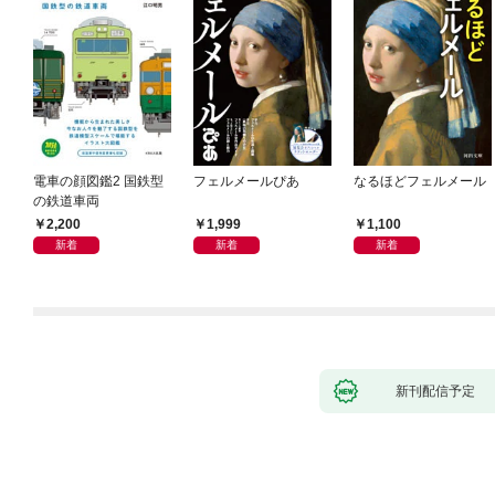
電車の顔図鑑2 国鉄型
フェルメールぴあ
なるほどフェルメール
の鉄道車両
2,200
1,999
1,100
新着
新着
新着
新刊配信予定