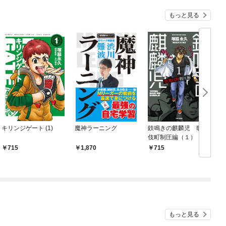
もっと見る
キリンジゲート (1)
魔神ラーニング
鉄鳴きの麒麟児 歌舞
伎町制圧編（１）
715
1,870
715
もっと見る