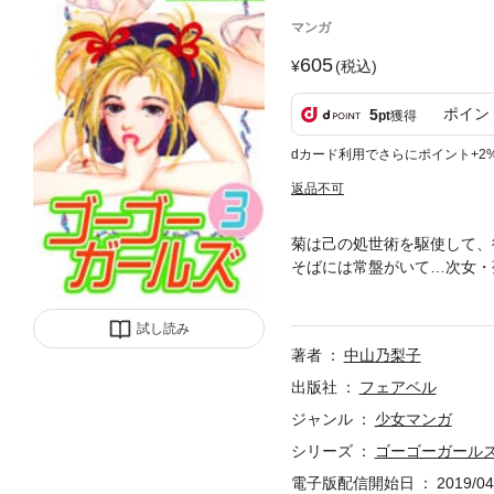
マンガ
605
(税込)
ポイン
5
pt
獲得
dカード利用でさらにポイント+2
返品不可
菊は己の処世術を駆使して、
そばには常盤がいて…次女・
ップにはじける痛快☆オムニ
試し読み
著者
中山乃梨子
出版社
フェアベル
ジャンル
少女マンガ
シリーズ
ゴーゴーガール
電子版配信開始日
2019/04