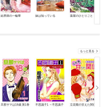
結界師の一輪華
妹は知っている
薬屋のひとりごと
もっと見る
旦那サマは18歳 第1巻
不思議子1 ～不思議子
立花菊の甘えた関係 第