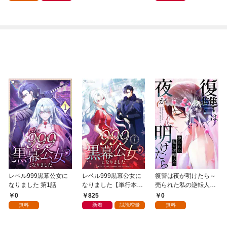
レベル999黒幕公女に
レベル999黒幕公女に
復讐は夜が明けたら～
なりました 第1話
なりました【単行本
売られた私の逆転人生
版】 1巻
(1)
0
825
0
無料
新着
試読増量
無料