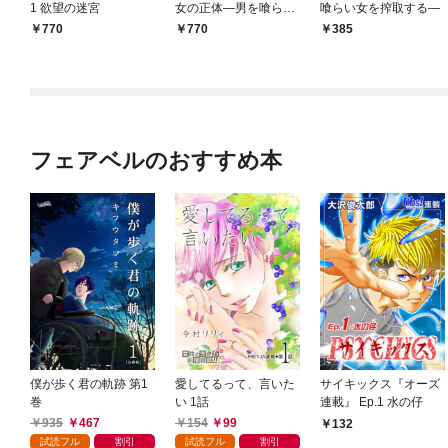
1 欲望の迷宮
女の正体―男を喰らい
喰らい女を搾取する―
女を搾取する―
770
770
385
フェアベルのおすすめ本
僕が歩く君の軌跡 第1
愛してるって、言いた
サイキックス『オーズ
巻
い 1話
連載』 Ep.1 水の仔
935
467
154
99
132
試読フル
割引
試読フル
割引