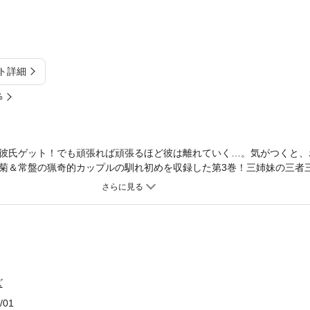
ト詳細
%
彼氏ゲット！でも頑張れば頑張るほど彼は離れていく…。気がつくと、
菊＆常盤の猟奇的カップルの馴れ初めを収録した第3巻！三姉妹の三者
バス・ラブストーリー！
ズ
/01