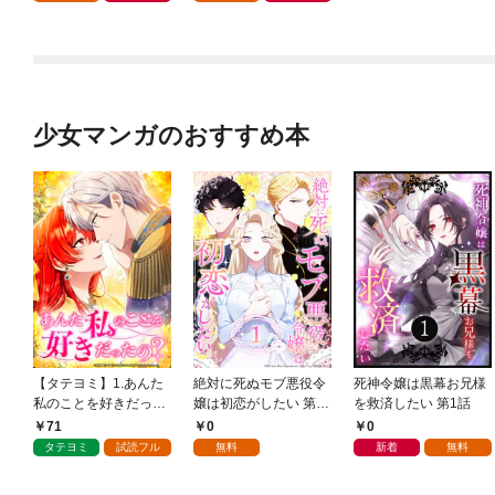
少女マンガのおすすめ本
【タテヨミ】1.あんた
絶対に死ぬモブ悪役令
死神令嬢は黒幕お兄様
私のことを好きだった
嬢は初恋がしたい 第1
を救済したい 第1話
の？
話
71
0
0
タテヨミ
試読フル
無料
新着
無料