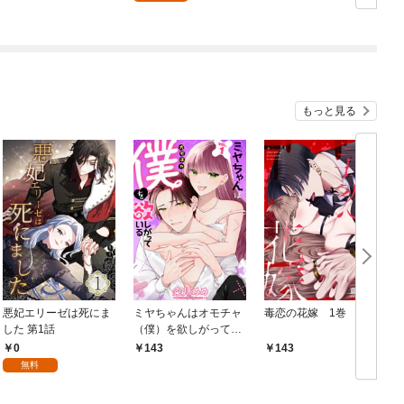
します！ 第1巻
もっと見る
悪妃エリーゼは死にま
ミヤちゃんはオモチャ
毒恋の花嫁 1巻
した 第1話
（僕）を欲しがってい
る 1巻
0
143
143
無料