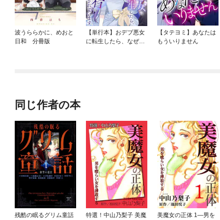
波うららかに、めおと
【単行本】おデブ悪女
【タテヨミ】あなたは
日和 分冊版
に転生したら、なぜか
もういりません
ラスボス王子様に執着
されています
同じ作者の本
残酷の眠るグリム童話
特選！中山乃梨子 美魔
美魔女の正体 1―男を