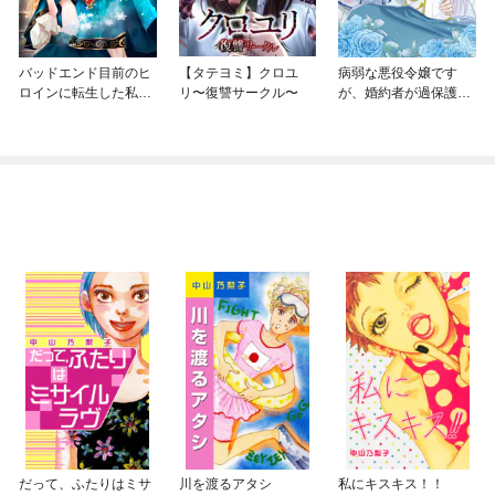
バッドエンド目前のヒ
【タテヨミ】クロユ
病弱な悪役令嬢です
ロインに転生した私、
リ〜復讐サークル〜
が、婚約者が過保護す
今世では恋愛するつも
ぎて逃げ出したい(私た
りがチートな兄が離し
ち犬猿の仲でしたよ
てくれません！？@C
ね！？)
OMIC
だって、ふたりはミサ
川を渡るアタシ
私にキスキス！！