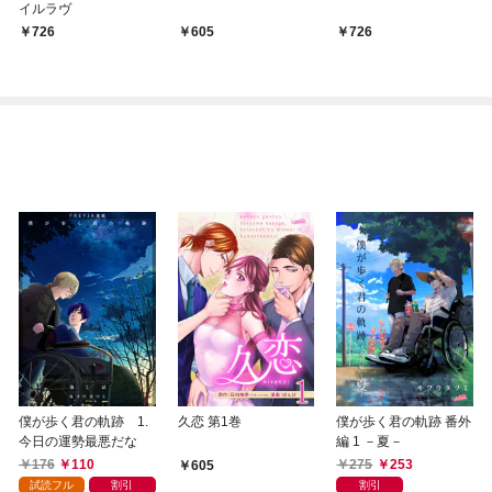
イルラヴ
726
605
726
僕が歩く君の軌跡 1.
久恋 第1巻
僕が歩く君の軌跡 番外
今日の運勢最悪だな
編 1 －夏－
176
110
275
253
605
試読フル
割引
割引