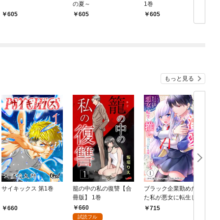
の夏～
1巻
605
605
605
もっと見る
サイキックス 第1巻
籠の中の私の復讐【合
ブラック企業勤めだっ
冊版】 1巻
た私が悪女に転生し、
推しの死亡ルートを回
660
660
715
避するために原作改変
れ
試読フル