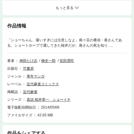
もっと見る
作品情報
「ショーちゃん、吸いすぎには注意しなよ」南々荘の番頭・善さんであ
る。ショートホープで通してきた桜井だが、善さんの死を知り…。
著者
神田たけ志
柳史一郎
安田潤司
出版社
竹書房
ジャンル
青年マンガ
レーベル
近代麻雀コミックス
掲載誌
近代麻雀
シリーズ
真説 桜井章一 ショーイチ
電子版配信開始日
2014/05/06
ファイルサイズ
42.65 MB
作品をシェアする