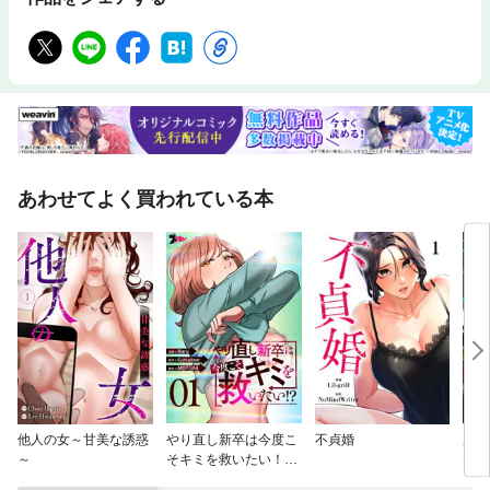
あわせてよく買われている本
他人の女～甘美な誘惑
やり直し新卒は今度こ
不貞婚
履歴
～
そキミを救いたい！？
けな
（フルカラー）
ー）