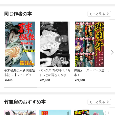
同じ作者の本
もっと見る
幕末極悪伝～新撰組始
パンクス 青の時代『ち
御用牙 スーパー大合
新・
末記～【ワイドビュー
ょっとの雨ならがま
本１
上
版】（１）
ん』1980年代パンク
440
2,860
3,300
5
シーンの記憶と記録
竹書房のおすすめ本
もっと見る