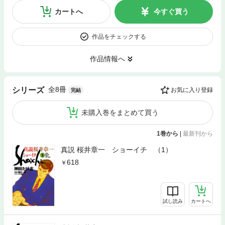
カートへ
今すぐ買う
作品をチェックする
作品情報へ
全8冊
シリーズ
お気に入り登録
完結
未購入巻をまとめて買う
1巻から
|
最新刊から
真説 桜井章一 ショーイチ （1）
618
試し読み
カートへ