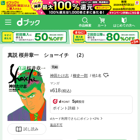
作品検索
カート
はじめての方へ
真説 桜井章一 ショーイチ （2）
完結
神田たけ志
柳史一郎
他1名
マンガ
618
(税込)
5
pt
獲得
ポイント詳細
dカード利用でさらにポイント+2%
返品不可
試し読み