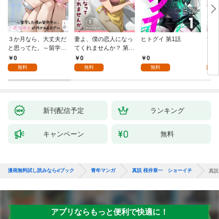
３か月なら、大丈夫だ
妻よ、僕の恋人になっ
ヒトグイ 第1話
世界
と思ってた。～留学し
てくれませんか？ 第1
レベ
た僕の留守中に、一途
話
0
0
0
0
な彼女が汚されるまで
無料
無料
無料
～ 1話
新刊配信予定
ランキング
キャンペーン
無料
漫画無料試し読みならdブック
青年マンガ
真説 桜井章一 ショーイチ
真説
アプリならもっと便利で快適に！