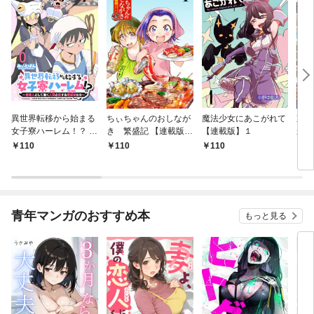
異世界転移から始まる
ちぃちゃんのおしなが
魔法少女にあこがれて
東京
女子寮ハーレム！？ ～
き 繁盛記 【連載版】
【連載版】１
から
管理人として働く人間
１
冒険
110
110
110
1
と恋する魔族娘たち～
ダン
【連載版】０
なっ
【連
青年マンガのおすすめ本
もっと見る