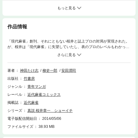
もっと見る
作品情報
「現代麻雀」創刊、それにともない桜井と誌上プロの対局が実現された。
が、桜井は「現代麻雀」に失望していたし、表のプロのレベルもわかって
いた…。
著者
神田たけ志
柳史一郎
安田潤司
出版社
竹書房
ジャンル
青年マンガ
レーベル
近代麻雀コミックス
掲載誌
近代麻雀
シリーズ
真説 桜井章一 ショーイチ
電子版配信開始日
2014/05/06
ファイルサイズ
38.93 MB