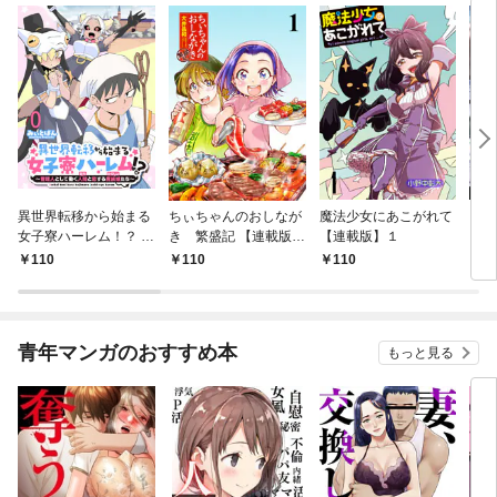
異世界転移から始まる
ちぃちゃんのおしなが
魔法少女にあこがれて
ガー
女子寮ハーレム！？ ～
き 繁盛記 【連載版】
【連載版】１
ィー
管理人として働く人間
１
110
110
110
1
と恋する魔族娘たち～
【連載版】０
青年マンガのおすすめ本
もっと見る