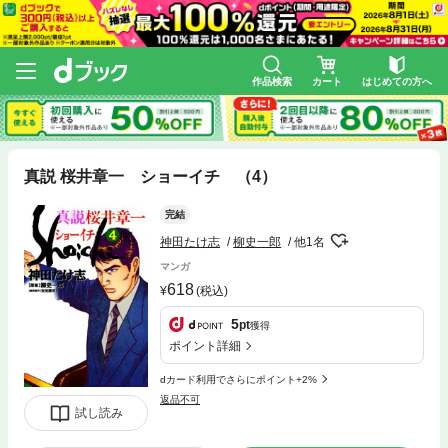
作品検索
カート
はじめての方へ
真説 桜井章一 ショーイチ （4）
完結
神田たけ志
柳史一郎
他1名
マンガ
618
(税込)
5
pt
獲得
ポイント詳細
dカード利用でさらにポイント+2%
返品不可
試し読み