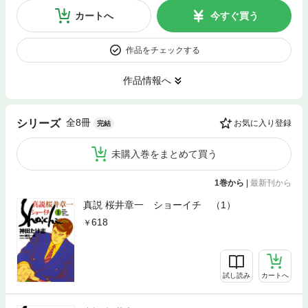
カートへ
今すぐ買う
作品をチェックする
作品情報へ
全8冊
シリーズ
お気に入り登録
完結
未購入巻をまとめて買う
1巻から
|
最新刊から
真説 桜井章一 ショーイチ （1）
618
試し読み
カートへ