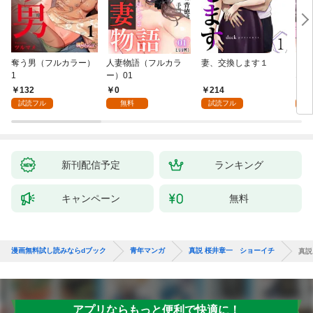
奪う男（フルカラー）
人妻物語（フルカラ
妻、交換します１
ごめ
1
ー）01
ない
132
0
214
1
試読フル
無料
試読フル
試
新刊配信予定
ランキング
キャンペーン
無料
漫画無料試し読みならdブック
青年マンガ
真説 桜井章一 ショーイチ
真説
アプリならもっと便利で快適に！