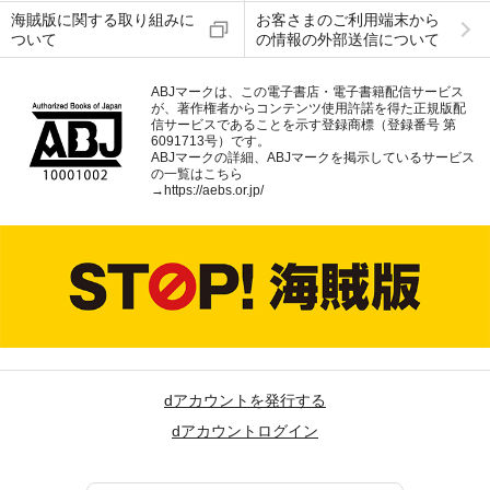
海賊版に関する取り組みに
お客さまのご利用端末から
ついて
の情報の外部送信について
ABJマークは、この電子書店・電子書籍配信サービス
が、著作権者からコンテンツ使用許諾を得た正規版配
信サービスであることを示す登録商標（登録番号 第
6091713号）です。
ABJマークの詳細、ABJマークを掲示しているサービス
の一覧はこちら
→
https://aebs.or.jp/
dアカウントを発行する
dアカウントログイン