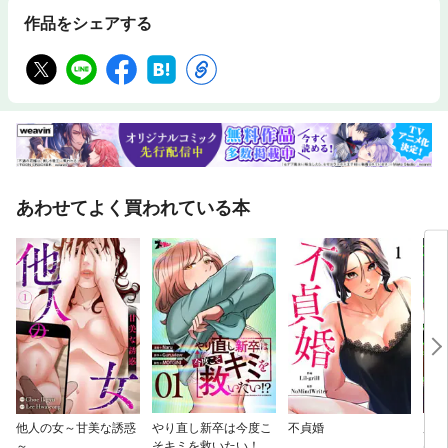
作品をシェアする
あわせてよく買われている本
他人の女～甘美な誘惑
やり直し新卒は今度こ
不貞婚
履歴
～
そキミを救いたい！？
けな