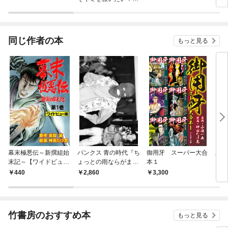
（フルカラー）
ー）
同じ作者の本
もっと見る
幕末極悪伝～新撰組始
パンクス 青の時代『ち
御用牙 スーパー大合
新・
末記～【ワイドビュー
ょっとの雨ならがま
本１
上
版】（１）
ん』1980年代パンク
440
2,860
3,300
5
シーンの記憶と記録
竹書房のおすすめ本
もっと見る