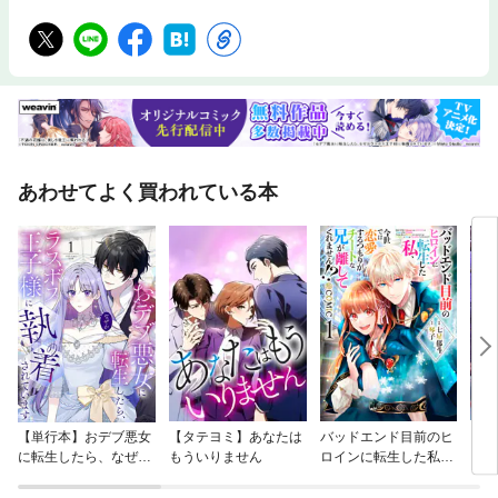
あわせてよく買われている本
【単行本】おデブ悪女
【タテヨミ】あなたは
バッドエンド目前のヒ
【タ
に転生したら、なぜか
もういりません
ロインに転生した私、
リ〜
ラスボス王子様に執着
今世では恋愛するつも
されています
りがチートな兄が離し