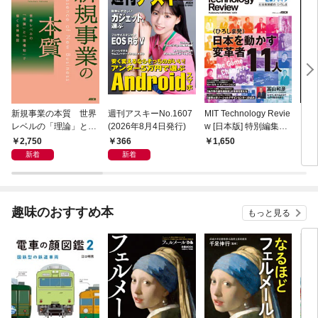
新規事業の本質 世界
週刊アスキーNo.1607
MIT Technology Revie
ラー
レベルの「理論」と
(2026年8月4日発行)
w [日本版] 特別編集
プリ 
「現場知」で描く全体
ポスト都市時代の社会
2,750
366
1,650
1,
地図
デザイン 社会実装都
新着
新着
市 ひろしま
趣味のおすすめ本
もっと見る