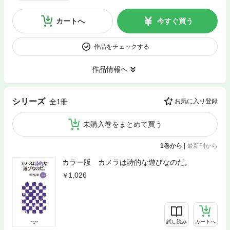
カートへ
今すぐ買う
作品をチェックする
作品情報へ
シリーズ
全1冊
お気に入り登録
未購入巻をまとめて買う
1巻から
|
最新刊から
カラー版 カメラは詩的な遊びなのだ。
1,026
試し読み
カートへ