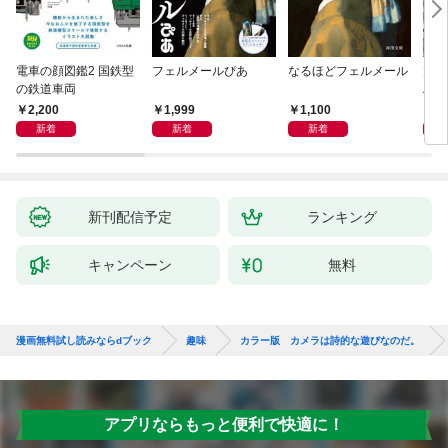
電車の顔図鑑2 国鉄型
フェルメールぴあ
なるほどフェルメール
大人
の鉄道車両
ハン
2,200
1,999
1,100
1,
新着
新着
新着
新刊配信予定
ランキング
キャンペーン
無料
漫画無料試し読みならdブック
趣味
カラー版 カメラは詩的な遊びなのだ。
アプリならもっと便利で快適に！