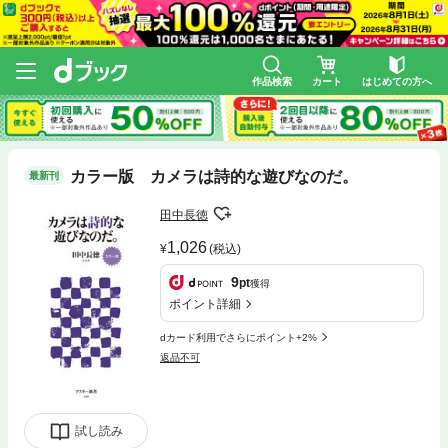
作品検索
カート
はじめての方へ
カラー版 カメラは詩的な遊びなのだ。
最新刊
田中長徳
1,026
(税込)
9
pt
獲得
ポイント詳細
dカード利用でさらにポイント+2%
返品不可
試し読み