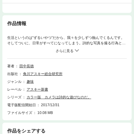
作品情報
生活というのは“ずるいやつ”だから、我々を少しずつ蝕んでくるんです。
そしてついに、日常がすべてになってしまう。詩的な写真を撮る行為と
は、そういう日常から少し距離を置くということ。日常の営みを、斜め
横、あるいは高みの視点から観察してみましょ──知的のひとつ上、大人
のためのチョートク流「詩的なカメラ生活」指南。
著者
田中長徳
出版社
角川アスキー総合研究所
ジャンル
趣味
レーベル
アスキー新書
シリーズ
カラー版 カメラは詩的な遊びなのだ。
電子版配信開始日
2017/12/31
ファイルサイズ
10.08 MB
作品をシェアする