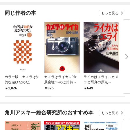
てくれません！？@C
OMIC
同じ作者の本
もっと見る
カラー版 カメラは知
カメラはライカ～“金
ライカはエライ～カメ
カメ
的な遊びなのだ。
属魔境”へのご招待～
ラと写真の原点～
に贈
～
1,026
825
649
5
角川アスキー総合研究所のおすすめ本
もっと見る