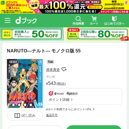
作品検索
カート
はじめての方へ
NARUTO―ナルト― モノクロ版 55
完結
岸本斉史
マンガ
543
(税込)
4
pt
獲得
ポイント詳細
dカード利用でさらにポイント+2%
試し読み
返品不可