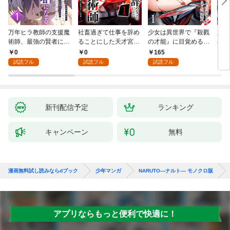
万年ヒラ教師の支援魔
社畜過ぎて仕事を辞め
少女は異世界で『殺戮
魔王
術師、最強の賢者にな
ることにした天才宮廷
の才能』に目覚める
者パ
る～不人気の支援魔術
魔術師～辺境の地でス
(話売り) #1
やっ
0
0
165
2
師は給料泥棒だと魔術
ローライフを夢見る
試読フル
試読フル
試読フル
大学をクビになった
が、不届き者を倒して
が、出世した元教え子
いたら『最果ての魔
たちのおかげで何も困
女』と呼ばれるように
らない件～ 第1話
なる～ 第1話
新刊配信予定
ランキング
キャンペーン
無料
漫画無料試し読みならdブック
少年マンガ
NARUTO―ナルト― モノクロ版
アプリならもっと便利で快適に！