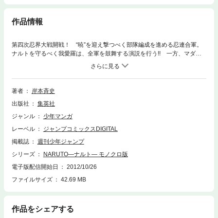
作品情報
第四次忍界大戦開戦！ “暁”を迎え撃つべく部隊編成を進める忍連合軍。
ナルトを守るべく我愛羅は、全軍を鼓舞する演説を行う!! 一方、マダラ
に協力するカブトの穢土転生により、強力な忍達が次々と蘇り始め!?
著者
岸本斉史
出版社
集英社
ジャンル
少年マンガ
レーベル
ジャンプコミックスDIGITAL
掲載誌
週刊少年ジャンプ
シリーズ
NARUTO―ナルト― モノクロ版
電子版配信開始日
2012/10/26
ファイルサイズ
42.69 MB
作品をシェアする