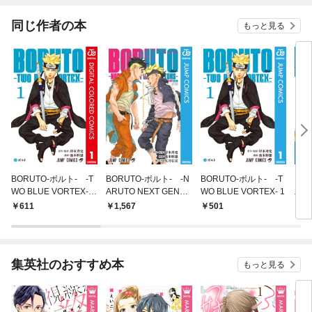
同じ作者の本
もっと見る
BORUTO-ボルト- -T
BORUTO-ボルト- -N
BORUTO-ボルト- -T
NA
WO BLUE VORTEX-
ARUTO NEXT GENER
WO BLUE VORTEX- 1
木ノ
カラー版 1
ATIONS- STORY GUI
上
611
1,567
501
5
DE
集英社のおすすめ本
もっと見る