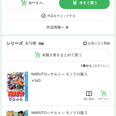
カートへ
今すぐ買う
作品をチェックする
作品情報へ
全72冊
シリーズ
お気に入り登録
完結
未購入巻をまとめて買う
1巻から
|
最新刊から
NARUTO―ナルト― モノクロ版 1
543
試し読み
カートへ
NARUTO―ナルト― モノクロ版 2