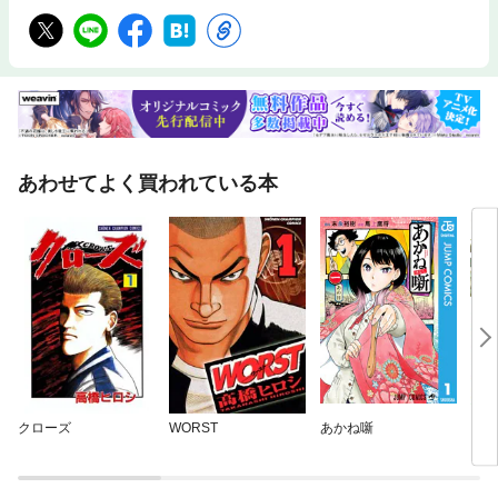
あわせてよく買われている本
クローズ
WORST
あかね噺
ワン