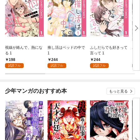
視線が絡んで、熱にな
推し活はベッドの中で
ふしだらでも好きって
パー
る 1
1
言って 1
ーシ
198
244
244
1
試読フル
試読フル
試読フル
試
少年マンガのおすすめ本
もっと見る