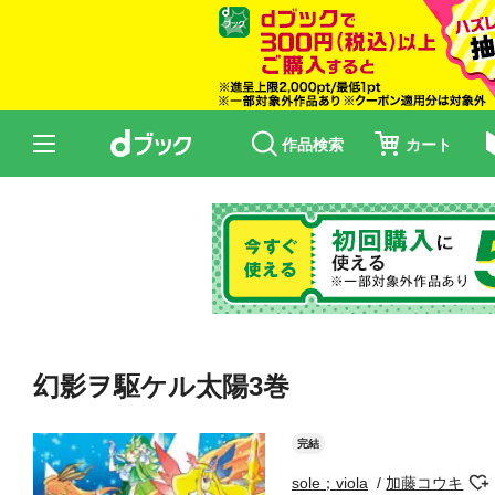
作品検索
カート
幻影ヲ駆ケル太陽3巻
完結
sole；viola
加藤コウキ