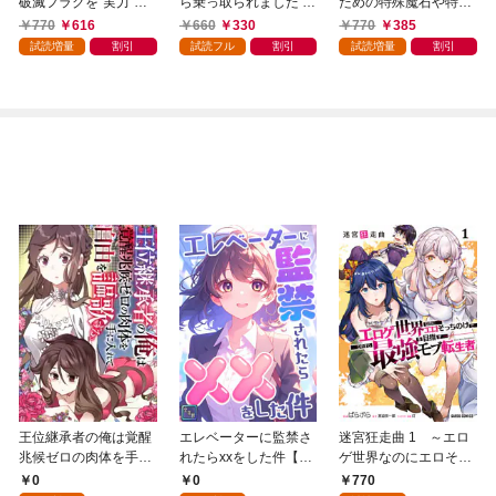
破滅フラグを“実力”で
ら乗っ取られました 1
ための特殊魔石や特殊
叩き折っていたら、い
巻
薬草の採取をやめた
770
616
660
330
770
385
つの間にかヒロイン達
ら、隣国の魔術師様の
試読増量
割引
試読フル
割引
試読増量
割引
から英雄視されるよう
元で幸せになりまし
になった件（コミッ
た！（コミック） 1巻
ク） 1巻
王位継承者の俺は覚醒
エレベーターに監禁さ
迷宮狂走曲 1 ～エロ
兆候ゼロの肉体を手に
れたらxxをした件【全
ゲ世界なのにエロそっ
入れて自由を謳歌す
年齢版】(1)
ちのけでひたすら最強
0
0
770