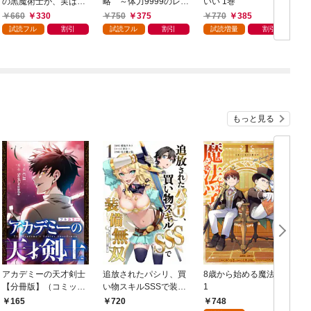
の黒魔術士が、実は最
略 ～体力9999のレア
いい 1巻
強職だと知っている 1
スキル持ちタンク、勇
660
330
750
375
770
385
巻
者パーティーを追放さ
試読フル
割引
試読フル
割引
試読増量
割引
れる～ 1巻
もっと見る
アカデミーの天才剣士
追放されたパシリ、買
8歳から始める魔法学
【分冊版】（コミッ
い物スキルSSSで装備
1
ク） １話【フルカラ
無双 ～買ったモノを
748
165
720