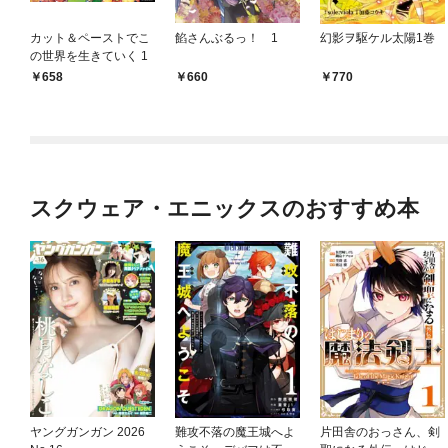
カット＆ペーストでこ
餡さんぶるっ！ 1
幻影ヲ駆ケル太陽1巻
の世界を生きていく 1
658
660
770
スクウェア・エニックスのおすすめ本
ヤングガンガン 2026
難攻不落の魔王城へよ
片田舎のおっさん、剣