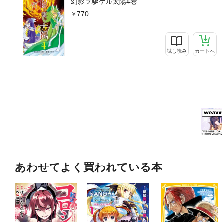
幻影ヲ駆ケル太陽4巻
770
試し読み
カートへ
あわせてよく買われている本