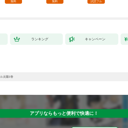
る。1
を目指すモブ転生者～
無料
無料
試読フル
ランキング
キャンペーン
ル太陽3巻
アプリならもっと便利で快適に！