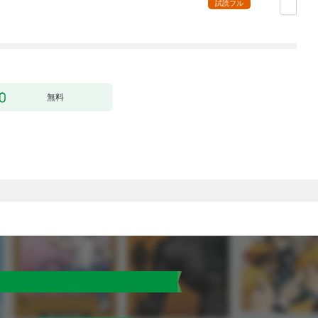
ー】
超強化して最強パーテ
試読フル
ィー目指します～【単
行本版】 1巻
無料