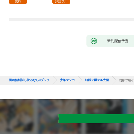
１
無料
試読フル
新刊配信予定
漫画無料試し読みならdブック
少年マンガ
幻影ヲ駆ケル太陽
幻影ヲ駆ケ