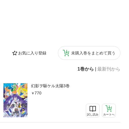
お気に入り登録
未購入巻をまとめて買う
1巻から
|
最新刊から
幻影ヲ駆ケル太陽3巻
770
試し読み
カートへ