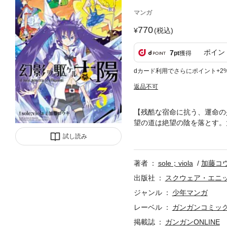
マンガ
770
(税込)
ポイン
7
pt
獲得
dカード利用でさらにポイント+2
返品不可
【残酷な宿命に抗う、運命の
望の道は絶望の陰を落とす。大人気TV
Kato
試し読み
著者
sole；viola
加藤コ
出版社
スクウェア・エニ
ジャンル
少年マンガ
レーベル
ガンガンコミックス
掲載誌
ガンガンONLINE