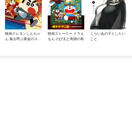
映画クレヨンしんちゃ
映画ストーリー ドラえ
くらいあの子としたい
ん 嵐を呼ぶ黄金のスパ
もん のび太と奇跡の島
こと
イ大作戦