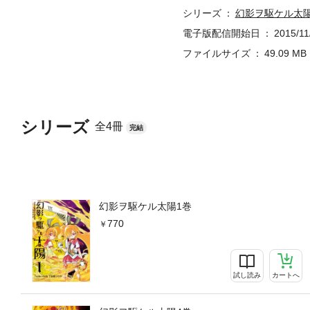
シリーズ
幻影ヲ駆ケル太
電子版配信開始日
2015/11
ファイルサイズ
49.09 MB
シリーズ
全4冊
完結
幻影ヲ駆ケル太陽1巻
770
試し読み
カートへ