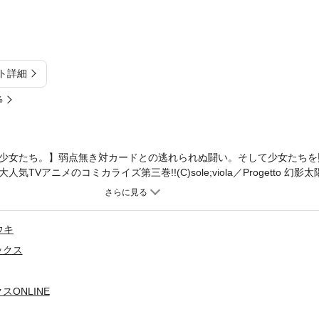
ト詳細
%
少女たち。】弱点無き対カードとの逃れられぬ闘い。そして少女たちを
アニメのコミカライズ第三巻!!(C)sole;viola／Progetto 幻影太陽 (C
ウキ
ックス
ONLINE