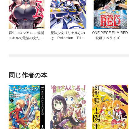
転生コロシアム ～最弱
魔法少女リリカルなの
ONE PIECE FILM RED
スキルで最強の女たち
は Reflection THE
映画ノベライズ み
を攻略して奴隷ハーレ
COMICS
らい文庫版
ム作ります～
同じ作者の本