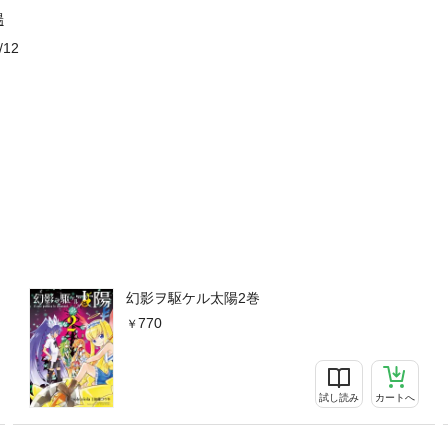
陽
/12
幻影ヲ駆ケル太陽2巻
770
試し読み
カートへ