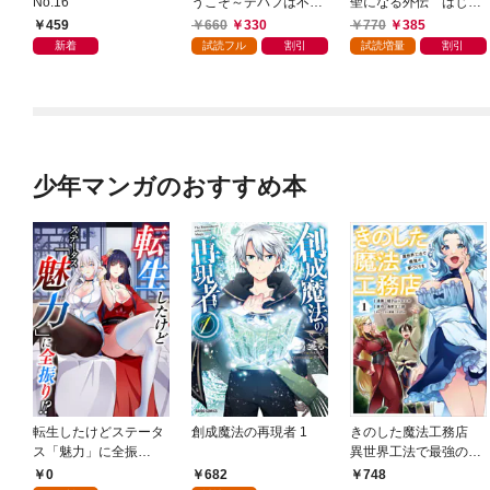
No.16
うこそ～デバフは不要
聖になる外伝 はじま
と勇者パーティーを追
りの魔法剣士 1巻
459
660
330
770
385
い出された黒魔導士、
新着
試読フル
割引
試読増量
割引
魔王軍の最高幹部に迎
えられる～ １巻
少年マンガのおすすめ本
転生したけどステータ
創成魔法の再現者 1
きのした魔法工務店
ス「魅力」に全振
異世界工法で最強の家
り！？(1)
づくりを（コミック）
0
682
748