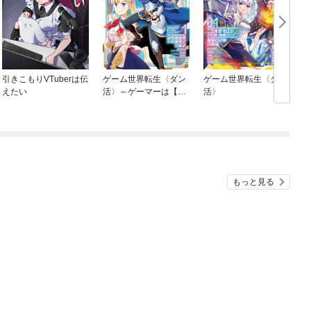
引きこもりVTuberは伝
ゲーム世界転生〈ダン
ゲーム世界転生〈ダン
えたい
活〉～ゲーマーは【ダ
活〉
ンジョン就活のスス
メ】を〈はじめから〉
プレイする～@COMIC
もっと見る