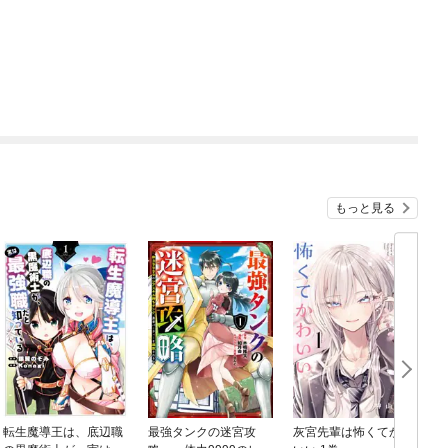
もっと見る
転生魔導王は、底辺職
最強タンクの迷宮攻
灰宮先輩は怖くてかわ