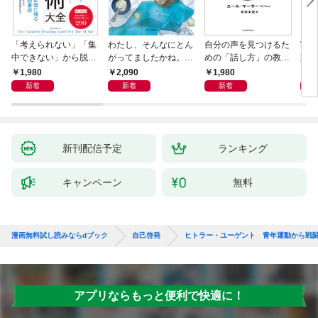
「考えられない」「集
わたし、そんなにとん
自分の声を見つけるた
宇宙
中できない」から脱
がってましたかね。
めの「話し方」の教
式
却！ AI時代の読む技
獅子座、Ａ型、丙午は
室 Ｏｒａｃｙ（オラ
1,980
2,090
1,980
1,
術大全
めぐる
シー）
新着
新着
新着
新刊配信予定
ランキング
キャンペーン
無料
漫画無料試し読みならdブック
自己啓発
ヒトラー・ユーゲント 青年運動から戦
アプリならもっと便利で快適に！