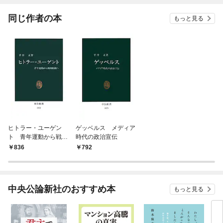
てく
OMI
同じ作者の本
もっと見る
ヒトラー・ユーゲン
ゲッベルス メディア
ト 青年運動から戦闘
時代の政治宣伝
組織へ
836
792
中央公論新社のおすすめ本
もっと見る