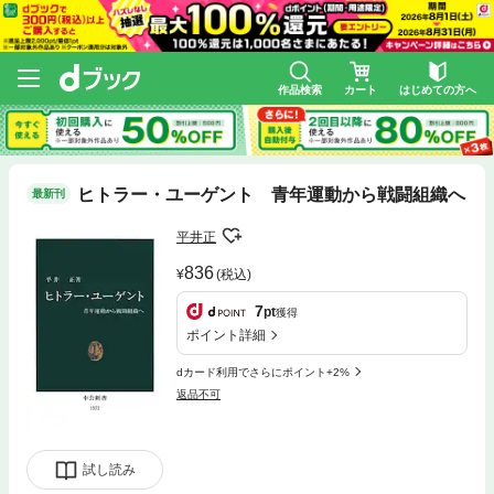
作品検索
カート
はじめての方へ
ヒトラー・ユーゲント 青年運動から戦闘組織へ
最新刊
平井正
836
(税込)
7
pt
獲得
ポイント詳細
dカード利用でさらにポイント+2%
返品不可
試し読み