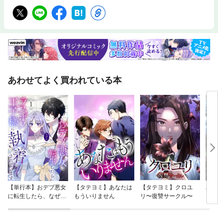
あわせてよく買われている本
【単行本】おデブ悪女
【タテヨミ】あなたは
【タテヨミ】クロユ
バッ
に転生したら、なぜか
もういりません
リ〜復讐サークル〜
ロイ
ラスボス王子様に執着
今世
されています
りが