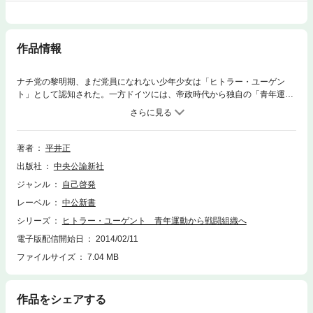
作品情報
ナチ党の黎明期、まだ党員になれない少年少女は「ヒトラー・ユーゲン
ト」として認知された。一方ドイツには、帝政時代から独自の「青年運
動」の流れがあった。それを受け継ぐ指導者シーラハのもと、「ユーゲン
ト」には、合法的だが暴力的、というナチらしさが隠蔽されていた。健康
的で自律性の高い集団として人気を博していた彼らが、ヒトラーによって
戦争に利用され、破滅への道を進まされていく運命を克明に辿る。
著者
平井正
出版社
中央公論新社
ジャンル
自己啓発
レーベル
中公新書
シリーズ
ヒトラー・ユーゲント 青年運動から戦闘組織へ
電子版配信開始日
2014/02/11
ファイルサイズ
7.04 MB
作品をシェアする