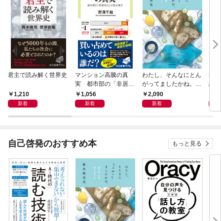
君主で読み解く世界史
マンション高騰の真
わたし、そんなにとん
私と
実 都市部の「非居住
がってましたかね。
紀 
化」が街を壊す
獅子座、Ａ型、丙午は
ヤが
1,210
1,056
2,090
1,
めぐる
新着
新着
新着
自己啓発のおすすめ本
もっと見る