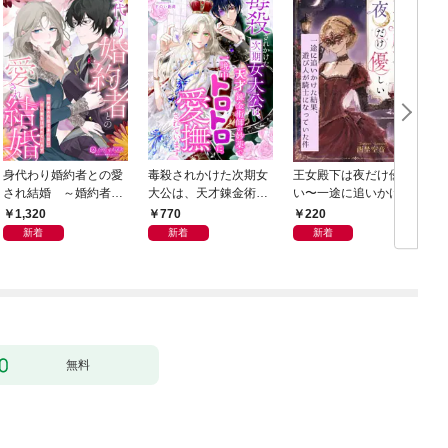
身代わり婚約者との愛
毒殺されかけた次期女
王女殿下は夜だけ優し
され結婚 ～婚約者の
大公は、天才錬金術師
い〜一途に追いかけた
代役で来た彼に甘い愛
の妙薬で一晩中トロト
結果、遊び人が騎士に
1,320
770
220
を注がれています～
ロに愛撫されています
なっていた件〜
新着
新着
新着
無料