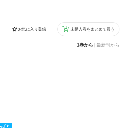
お気に入り登録
未購入巻をまとめて買う
1巻から
|
最新刊から