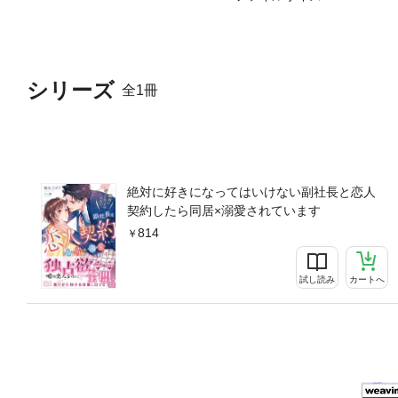
シリーズ
全1冊
絶対に好きになってはいけない副社長と恋人
契約したら同居×溺愛されています
814
試し読み
カートへ