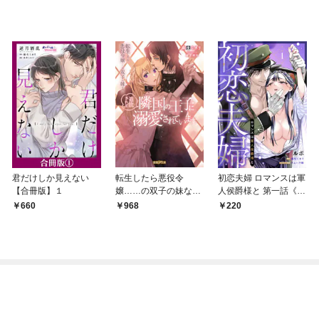
君だけしか見えない
転生したら悪役令
初恋夫婦 ロマンスは軍
【合冊版】１
嬢……の双子の妹なの
人侯爵様と 第一話《カ
に追放されて隣国の王
ノンミア》
660
968
220
子に溺愛されています
【dエディション】