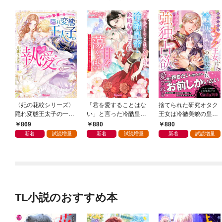
〈妃の花紋シリーズ〉
「君を愛することはな
捨てられた研究オタク
隠れ変態王太子の一途
い」と言った冷酷皇帝
王女は冷徹美貌の皇太
な執愛～運命の令嬢は
と政略結婚したのに
子に強独占欲で愛され
869
880
880
甘い罠から逃げられま
甘々に蕩かされてます
る
新着
試読増量
新着
試読増量
新着
試読増量
せん！～【SS付】
～旦那様の想い人は変
装した私でした！？～
【SS付】
TL小説のおすすめ本