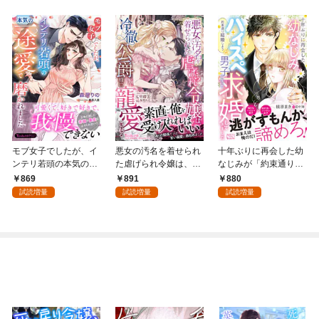
モブ女子でしたが、イ
悪女の汚名を着せられ
十年ぶりに再会した幼
ンテリ若頭の本気の一
た虐げられ令嬢は、冷
なじみが「約束通り結
途愛で磨かれました
徹公爵様に寵愛される
婚しよう」とハイスペ
869
891
880
【SS付】
男子になって求婚して
試読増量
試読増量
試読増量
きました【SS付】