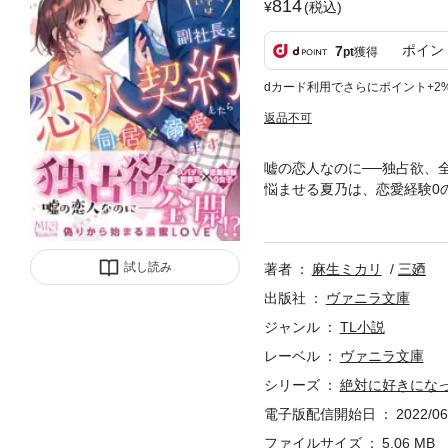
814
(税込)
ポイン
7
pt
獲得
dカード利用でさらにポイント+2
返品不可
嘘の恋人なのに──独占欲、全
悩ませる夏乃は、恋愛経験0
んだら、まるで本物の恋人の
蕩けるような愛撫に翻弄され
試し読み
著者
麻生ミカリ
三廼
出版社
ヴァニラ文庫
ジャンル
TL小説
レーベル
ヴァニラ文庫
シリーズ
絶対に好きにな
電子版配信開始日
2022/06
ファイルサイズ
5.06 MB