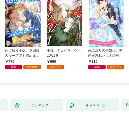
死に戻り令嬢、５回目
小説 チェイサーゲー
死に戻りの令嬢は、初
のループでも諦めませ
ムW1巻
恋を忘れたはずの英雄
ん１
騎士から一途に愛され
770
660
110
る【１】
新着
試読増量
試読フル
新着
試読フル
ランキング
キャンペーン