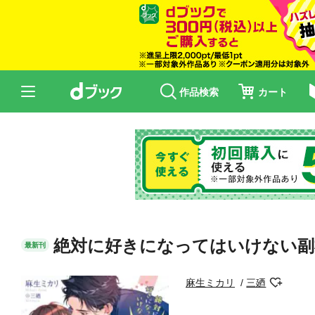
作品検索
カート
絶対に好きになってはいけない副
最新刊
麻生ミカリ
三廼