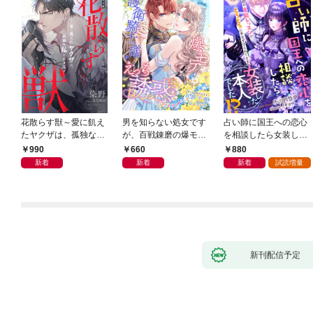
花散らす獣～愛に飢え
男を知らない処女です
占い師に国王への恋心
たヤクザは、孤独な私
が、百戦錬磨の爆モテ
を相談したら女装した
をかき乱す～
護衛騎士様をえっちに
本人でした！？ 秘密
990
660
880
誘惑してみます！
の官能レッスンでとろ
新着
新着
新着
試読増量
とろに手なずけられて
ます
新刊配信予定