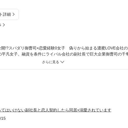
ト詳細
%
開!?スパダリ御曹司×恋愛経験0女子 偽りから始まる濃蜜LOVE会社
の平凡女子。融資を条件にライバル会社の副社長で巨大企業御曹司の千
ように甘やかされたり嫉妬されたり戸惑ってしまう。「きみを初めて奪
、初めてを捧げる夏乃。期間限定の関係なのに、惹かれずにいられなくて
ってはいけない副社長と恋人契約したら同居×溺愛されています
/15