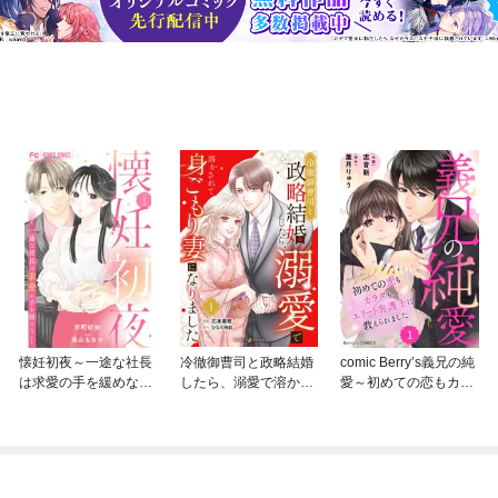
懐妊初夜～一途な社長
冷徹御曹司と政略結婚
comic Berry’s義兄の純
は求愛の手を緩めない
したら、溺愛で溶かさ
愛～初めての恋もカラ
～【マイクロ】
れて身ごもり妻になり
ダも、エリート弁護士
ました【分冊版】
に教えられました～