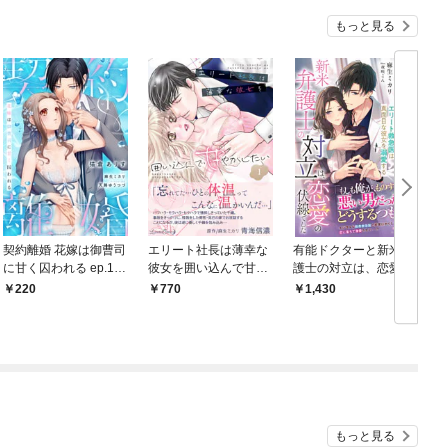
もっと見る
契約離婚 花嫁は御曹司
エリート社長は薄幸な
有能ドクターと新米弁
に甘く囚われる ep.1
彼女を囲い込んで甘や
護士の対立は、恋愛の
《カノンミア》
かしたい 1
伏線でした～エリート
220
770
1,430
救急医は真面目な彼女
を溺愛する～
もっと見る