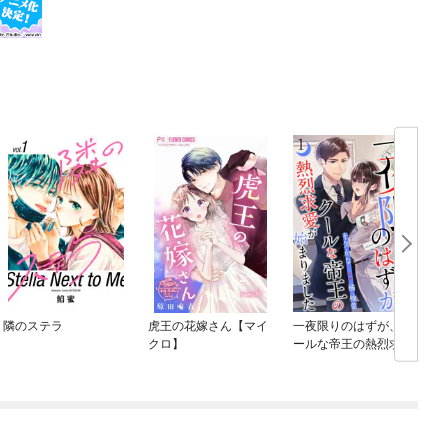
隣のステラ
虎王の花嫁さん【マイ
一夜限りのはずが、ク
クロ】
ールな帝王の熱烈求愛
が始まりました【分冊
版】