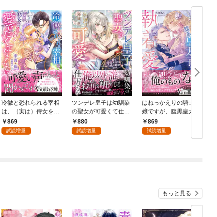
冷徹と恐れられる宰相
ツンデレ皇子は幼馴染
はねっかえりの騎士令
は、（実は）侍女をめ
の聖女が可愛くて仕方
嬢ですが、腹黒皇太子
ちゃくちゃ愛でたくて
ない～彼を浄化するた
の執着愛から逃げられ
869
880
869
たまらない
め今夜も愛されます！
ません
試読増量
試読増量
試読増量
～
もっと見る