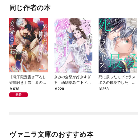
同じ作者の本
【電子限定書き下ろし
きみの全部が好きすぎ
死に戻ったモブはラス
短編付き】異世界の皇
る 幼馴染み年下ドク
ボスの最愛でした 第
帝は神の愛し子に永久
ターの20年越し激甘執
1話
638
220
253
の愛を誓う
着愛１
新着
ヴァニラ文庫のおすすめ本