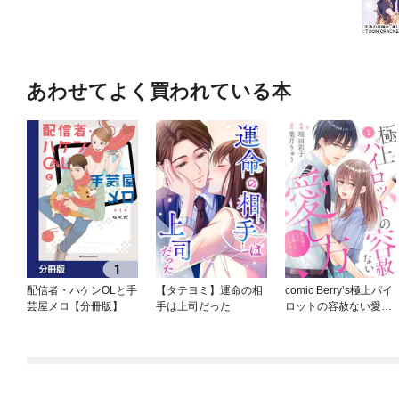
あわせてよく買われている本
配信者・ハケンOLと手
【タテヨミ】運命の相
comic Berry’s極上パイ
芸屋メロ【分冊版】
手は上司だった
ロットの容赦ない愛し
方～契約婚のはずが、
一生離してくれませ
ん！～