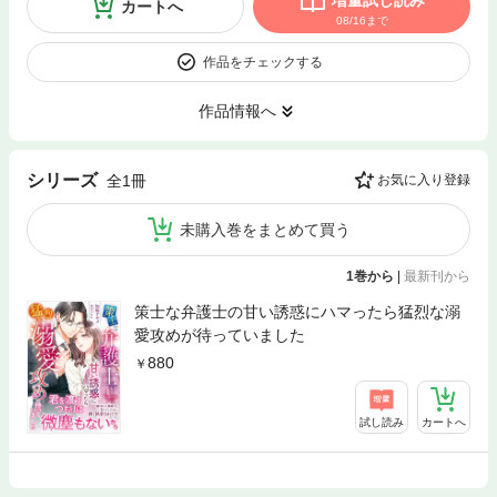
増量試し読み
カートへ
08/16まで
作品をチェックする
作品情報へ
シリーズ
全1冊
お気に入り登録
未購入巻をまとめて買う
1巻から
|
最新刊から
策士な弁護士の甘い誘惑にハマったら猛烈な溺
愛攻めが待っていました
880
試し読み
カートへ