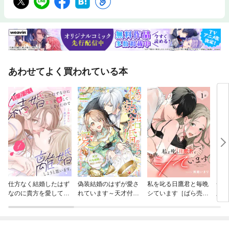
あわせてよく買われている本
仕方なく結婚したはず
偽装結婚のはずが愛さ
私を叱る日鷹君と毎晩
一夜
なのに貴方を愛してし
れています～天才付与
シています［ばら売
腹黒
まったので離婚しよう
術師は隣国で休暇中～
り］
ゼロ
と思います。
【分冊版】
した