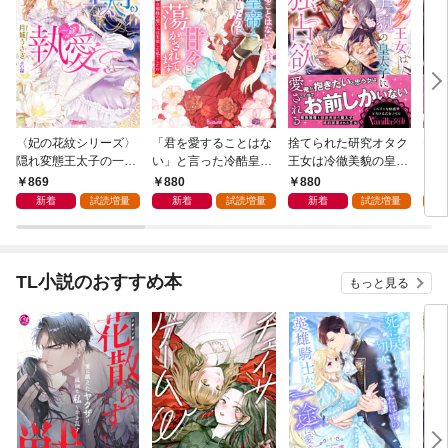
〈妃の花紋シリーズ〉
「君を愛することはな
捨てられた研究オタク
モブ
隠れ変態王太子の一途
い」と言った冷酷皇帝
王女は冷徹美貌の皇太
ンテ
な執愛～運命の令嬢は
と政略結婚したのに
子に強独占欲で愛され
途愛
869
880
880
8
甘い罠から逃げられま
甘々に蕩かされてます
る
新着
試読増量
新着
試読増量
新着
試読増量
試
せん！～【SS付】
～旦那様の想い人は変
装した私でした！？～
【SS付】
TL小説のおすすめ本
もっと見る