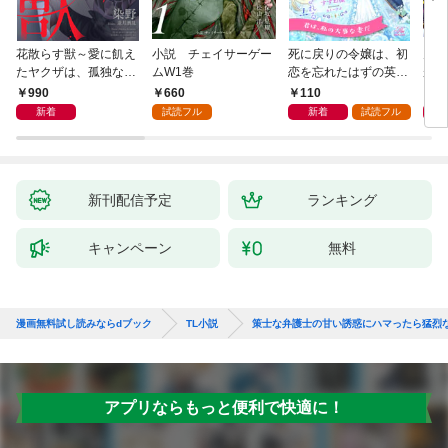
花散らす獣～愛に飢え
小説 チェイサーゲー
死に戻りの令嬢は、初
男を
たヤクザは、孤独な私
ムW1巻
恋を忘れたはずの英雄
が、
をかき乱す～
騎士から一途に愛され
護衛
990
660
110
6
る【１】
誘惑
新着
試読フル
新着
試読フル
新刊配信予定
ランキング
キャンペーン
無料
漫画無料試し読みならdブック
TL小説
策士な弁護士の甘い誘惑にハマったら猛烈
アプリならもっと便利で快適に！