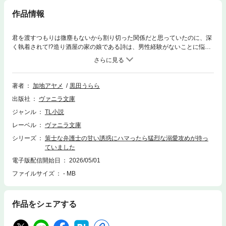
作品情報
君を渡すつもりは微塵もないから割り切った関係だと思っていたのに、深
く執着されて!?造り酒屋の家の娘である詩は、男性経験がないことに悩
み、こっそり女性用風俗の情報を見ていたところを顧問弁護士、門奈に見
られてしまい!?「俺でよければ相手するけど。どう？」クールな彼から予
想外に甘く誘われとろけるような一夜を過ごす。これきりと思うも、以
来、言葉巧みに口説いてきては熱く迫ってくる彼にドキドキさせられっぱ
著者
加地アヤメ
黒田うらら
なしで!?
出版社
ヴァニラ文庫
ジャンル
TL小説
レーベル
ヴァニラ文庫
シリーズ
策士な弁護士の甘い誘惑にハマったら猛烈な溺愛攻めが待っ
ていました
電子版配信開始日
2026/05/01
ファイルサイズ
- MB
作品をシェアする