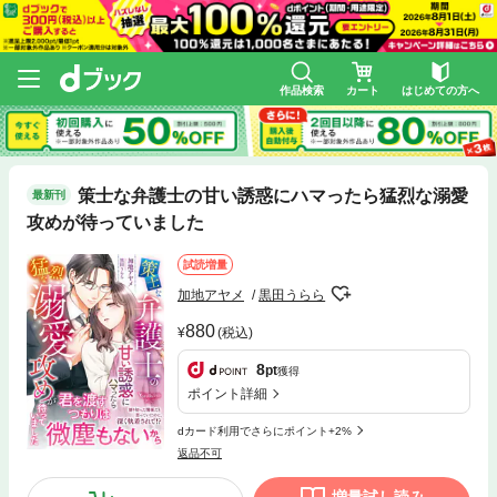
作品検索
カート
はじめての方へ
策士な弁護士の甘い誘惑にハマったら猛烈な溺愛
最新刊
攻めが待っていました
試読増量
加地アヤメ
黒田うらら
880
(税込)
8
pt
獲得
ポイント詳細
dカード利用でさらにポイント+2%
返品不可