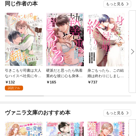
同じ作者の本
もっと見る
引きこもり司書は大人
硬派だと思ったら執着
身ごもったら、この結
身ご
なハイスペ社長に今日
重めな彼に心も身体も
婚は終わりにしましょ
婚は
も翻弄される１
暴かれて２４時間とろ
う～身代わり花嫁はＳ
う～
132
165
737
1
とろに甘やかされてま
系弁護士の溺愛に毎夜
系弁
試読フル
す【分冊版】1話
甘く啼かされる～1
甘く
冊版
ヴァニラ文庫のおすすめ本
もっと見る