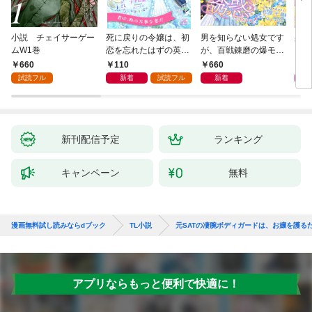
小説 チェイサーゲー
死に戻りの令嬢は、初
男を知らない処女です
身代
ムW1巻
恋を忘れたはずの英雄
が、百戦錬磨の爆モテ
され
騎士から一途に愛され
護衛騎士様をえっちに
代役
660
110
660
1,
る【１】
誘惑してみます！
を注
試読フル
新着
試読フル
新着
新刊配信予定
ランキング
キャンペーン
無料
漫画無料試し読みならdブック
TL小説
元SATの凄腕ボディガードは、お嬢を護る
アプリならもっと便利で快適に！