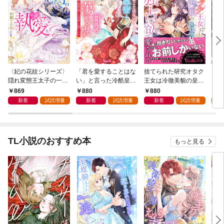
〈妃の花紋シリーズ〉
「君を愛することはな
捨てられた研究オタク
モブ
隠れ変態王太子の一途
い」と言った冷酷皇帝
王女は冷徹美貌の皇太
ンテ
な執愛～運命の令嬢は
と政略結婚したのに
子に強独占欲で愛され
途愛
869
880
880
8
甘い罠から逃げられま
甘々に蕩かされてます
る
新着
試読増量
新着
試読増量
新着
試読増量
試
せん！～【SS付】
～旦那様の想い人は変
装した私でした！？～
【SS付】
TL小説のおすすめ本
もっと見る