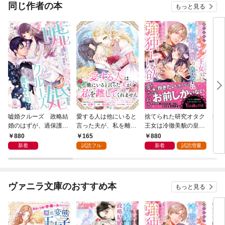
ズ制
同じ作者の本
もっと見る
嘘婚クルーズ 政略結
愛する人は他にいると
捨てられた研究オタク
振ら
婚のはずが、過保護な
言った夫が、私を離し
王女は冷徹美貌の皇太
に、
御曹司が甘く蕩ける愛
てくれません 【連載
子に強独占欲で愛され
れて
880
165
880
8
を捧げてきます
版】: 1
る
副団
新着
試読フル
新着
試読増量
秘密
た〜
ヴァニラ文庫のおすすめ本
もっと見る