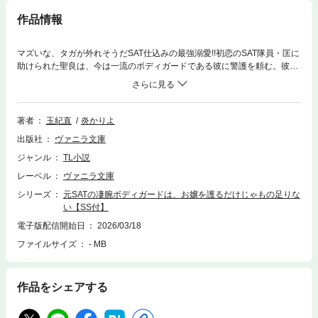
作品情報
マズいな、タガが外れそうだSAT仕込みの最強溺愛!!初恋のSAT隊員・匡に
助けられた聖良は、今は一流のボディガードである彼に警護を頼む。彼の
気配を感じるだけでもドキドキでいつしか恋人のような雰囲気に。想いが
募った二人は一線を越え、快楽の蜜そのものの甘い一夜を過ごしてしま
う。だけどそんな関係は超お嬢様の聖良を徹底管理するお祖父様には絶対
内緒。そんなときストーカーの影が忍び寄り!?
著者
玉紀直
炎かりよ
出版社
ヴァニラ文庫
ジャンル
TL小説
レーベル
ヴァニラ文庫
シリーズ
元SATの凄腕ボディガードは、お嬢を護るだけじゃもの足りな
い【SS付】
電子版配信開始日
2026/03/18
ファイルサイズ
- MB
作品をシェアする