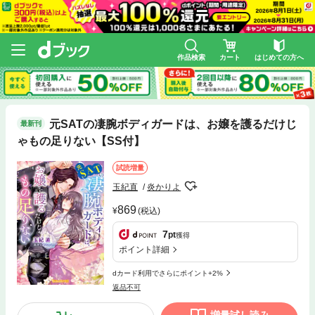
作品検索
カート
はじめての方へ
元SATの凄腕ボディガードは、お嬢を護るだけじ
最新刊
ゃもの足りない【SS付】
試読増量
玉紀直
炎かりよ
869
(税込)
7
pt
獲得
ポイント詳細
dカード利用でさらにポイント+2%
返品不可