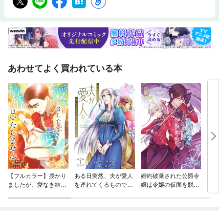
あわせてよく買われている本
【フルカラー】授かり
ある日突然、夫が愛人
婚約破棄された公爵令
〈華
ましたが、愛なき結婚
を連れてくるものです
嬢は令嬢の仮面を脱ぎ
上結
はいたしません【分冊
から…
捨てる
書き
版】
の後
らな