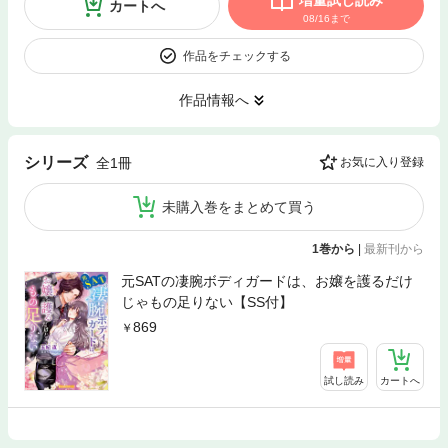
増量試し読み
カートへ
08/16まで
作品をチェックする
作品情報へ
シリーズ
全1冊
お気に入り登録
未購入巻をまとめて買う
1巻から
|
最新刊から
元SATの凄腕ボディガードは、お嬢を護るだけ
じゃもの足りない【SS付】
869
試し読み
カートへ