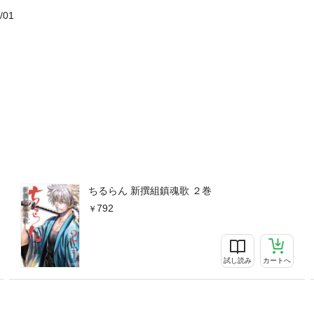
/01
ちるらん 新撰組鎮魂歌 ２巻
792
試し読み
カートへ