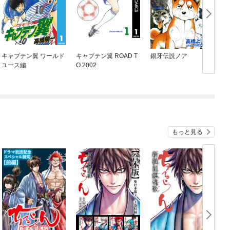
キャプテン翼 ワールド
キャプテン翼 ROAD T
銀牙伝説ノア
銀
ユース編
O 2002
S
もっと見る