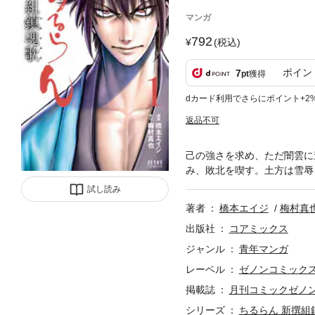
マンガ
792
(税込)
ポイン
7
pt
獲得
dカード利用でさらにポイント+2
返品不可
己の強さを求め、ただ闇雲に
み、敗北を喫す。土方は雪辱
試し読み
著者
橋本エイジ
梅村真
出版社
コアミックス
ジャンル
青年マンガ
レーベル
ゼノンコミック
掲載誌
月刊コミックゼノ
シリーズ
ちるらん 新撰組