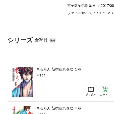
電子版配信開始日
2017/08
ファイルサイズ
51.75 MB
シリーズ
全36冊
完結
ちるらん 新撰組鎮魂歌 １巻
792
試し読み
カートへ
ちるらん 新撰組鎮魂歌 ４巻