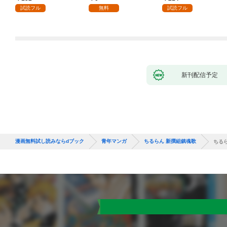
試読フル
無料
試読フル
新刊配信予定
漫画無料試し読みならdブック
青年マンガ
ちるらん 新撰組鎮魂歌
ちるら