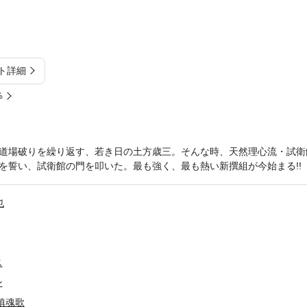
ト詳細
%
道場破りを繰り返す、若き日の土方歳三。そんな時、天然理心流・試衛
を誓い、試衛館の門を叩いた。最も強く、最も熱い新撰組が今始まる!!
也
ス
ン
鎮魂歌