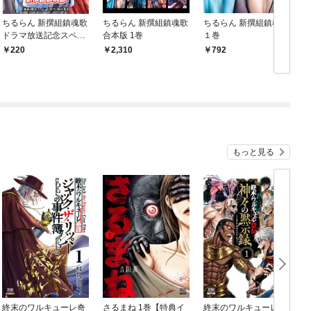
ちるらん 新撰組鎮魂歌
ちるらん 新撰組鎮魂歌
ちるらん 新撰組鎮魂歌
ドラマ放送記念スペシ
合本版 1巻
１巻
ャル読切《前編》
220
2,310
792
もっと見る
終末のワルキューレ奇
さるまね 1巻【特典イ
終末のワルキューレ禁
前