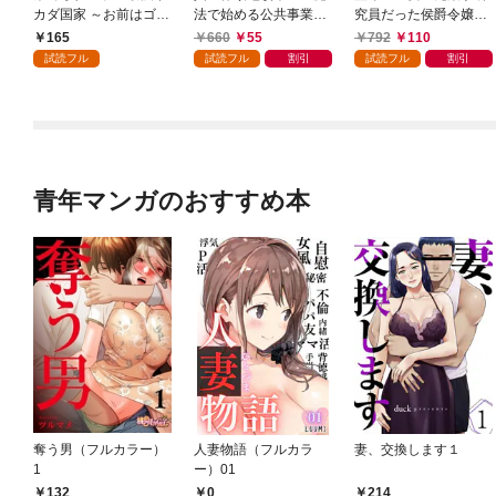
カダ国家 ～お前はゴミ
法で始める公共事業～
究員だった侯爵令嬢は
だと追放されたので、
1巻
婚約辞退してハイヒー
165
660
55
792
110
無駄スキル【リサイク
ラーを目指します～ 1
試読フル
試読フル
割引
試読フル
割引
ル】を使ってゴミ扱い
巻【特典イラスト付
されたモノたちで海上
き】
都市を築きます～ 分冊
版 1巻
青年マンガのおすすめ本
奪う男（フルカラー）
人妻物語（フルカラ
妻、交換します１
1
ー）01
132
0
214