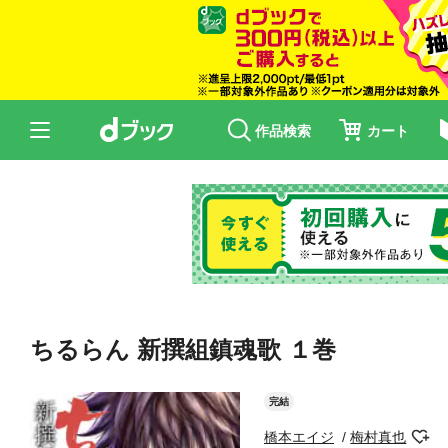
作品検索
カート
ちるらん 新撰組鎮魂歌 １巻
完結
橋本エイジ
梅村真也