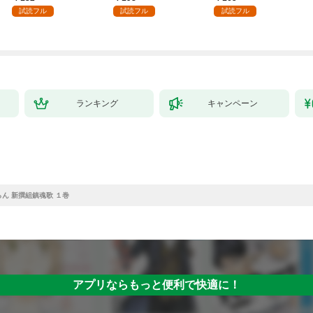
殴って生きる事にしま
試読フル
試読フル
試読フル
した。１
ランキング
キャンペーン
ん 新撰組鎮魂歌 １巻
アプリならもっと便利で快適に！