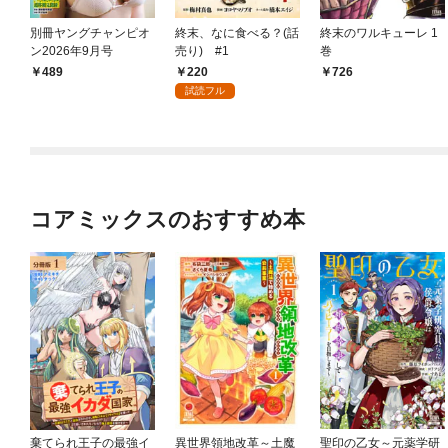
別冊ヤングチャンピオ
終末、なに食べる？(話
終末のワルキューレ 1
ン2026年9月号
売り) #1
巻
220
489
726
試読フル
コアミックスのおすすめ本
棄てられ王子の最強イ
異世界領地改革～土魔
聖印の乙女～元薬学研