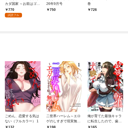
カダ国家 ～お前はゴミ
26年9月号
巻
だと追放されたので、
770
750
726
無駄スキル【リサイク
試読フル
ル】を使ってゴミ扱い
されたモノたちで海上
都市を築きます～ 1巻
【特典イラスト付き】
ごめん、恋愛する気は
二世界ハーレム～エロ
俺が育てた最強キャラ
ない（フルカラー） 1
ゲのしすぎで現実無双
に転生したので、歯向
～１
かうヤツはすべてぶん
132
198
165