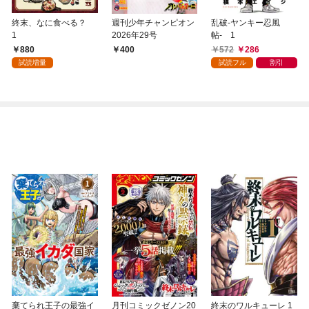
終末、なに食べる？
週刊少年チャンピオン
乱破-ヤンキー忍風
1
2026年29号
帖- 1
880
572
286
400
試読増量
試読フル
割引
棄てられ王子の最強イ
月刊コミックゼノン20
終末のワルキューレ 1