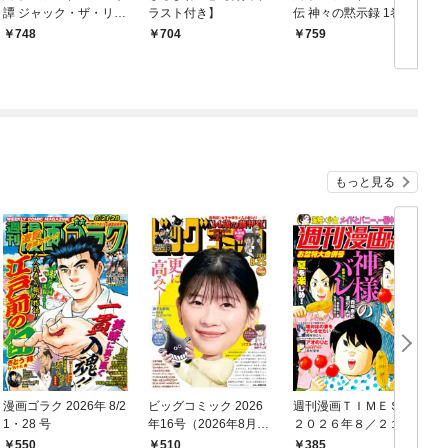
譚 ジャック・ザ・リッ
ラスト付き】
伝 神々の黙示録 1巻
パーの事件簿 1巻【特
【特典イラスト付き】
748
704
759
典イラスト付き】
もっと見る
漫画ゴラク 2026年 8/2
ビッグコミック 2026
週刊漫画ＴＩＭＥＳ
1・28 号
年16号（2026年8月7
２０２６年８／２１・
日発売）
２８合併号
550
510
385