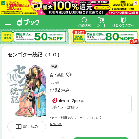
作品検索
カート
はじめての方へ
センゴク一統記（１０）
完結
宮下英樹
マンガ
792
(税込)
7
pt
獲得
ポイント詳細
dカード利用でさらにポイント+2%
返品不可
試し読み