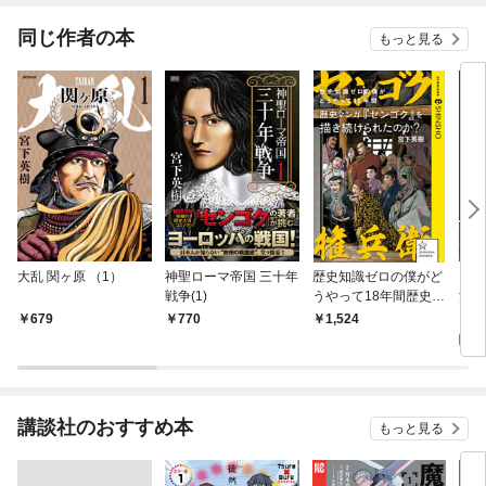
同じ作者の本
もっと見る
大乱 関ヶ原 （1）
神聖ローマ帝国 三十年
歴史知識ゼロの僕がど
「川
戦争(1)
うやって18年間歴史マ
沼」
ンガ『センゴク』を描
麟・
0
679
770
1,524
き続けられたのか？
のヤ
講談社のおすすめ本
もっと見る