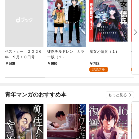
ベストカー ２０２６
徒然チルドレン カラ
魔女と傭兵（１）
信じ
年 ９月１０日号
ー版（１）
ンジ
かけ
792
7
￥589
990
ガチ
試読フル
試
９９
れて
バー
『ざ
青年マンガのおすすめ本
もっと見る
（１