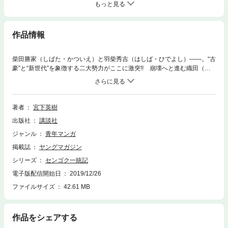
もっと見る
作品情報
柴田勝家（しばた・かついえ）と羽柴秀吉（はしば・ひでよし）――。“古
豪”と“新世代”を象徴する二大勢力がここに激突!! 崩壊へと進む織田（お
だ）家を、再び強固に束ねるのか、それとも利用するのか……信長の次な
る支配者は、賤ヶ岳（しずがたけ）合戦から誕生する!!
著者
宮下英樹
出版社
講談社
ジャンル
青年マンガ
掲載誌
ヤングマガジン
シリーズ
センゴク一統記
電子版配信開始日
2019/12/26
ファイルサイズ
42.61 MB
作品をシェアする