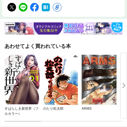
あわせてよく買われている本
すばらしき新世界（フ
のたり松太郎
ARMS
月刊
ルカラー）