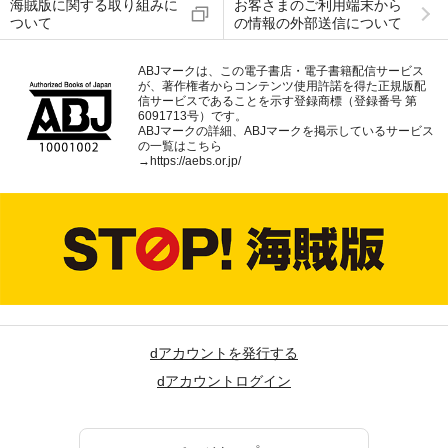
海賊版に関する取り組みに
お客さまのご利用端末から
ついて
の情報の外部送信について
ABJマークは、この電子書店・電子書籍配信サービス
が、著作権者からコンテンツ使用許諾を得た正規版配
信サービスであることを示す登録商標（登録番号 第
6091713号）です。
ABJマークの詳細、ABJマークを掲示しているサービス
の一覧はこちら
→
https://aebs.or.jp/
dアカウントを発行する
dアカウントログイン