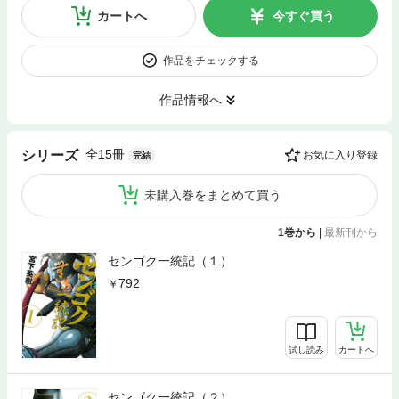
カートへ
今すぐ買う
作品をチェックする
作品情報へ
全15冊
シリーズ
お気に入り登録
完結
未購入巻をまとめて買う
1巻から
|
最新刊から
センゴク一統記（１）
792
試し読み
カートへ
センゴク一統記（２）