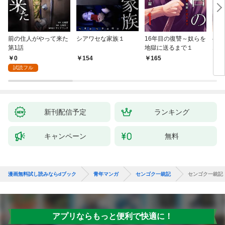
前の住人がやって来た
シアワセな家族１
16年目の復讐～奴らを
ベイ
第1話
地獄に送るまで１
エブ
版】
0
154
165
2
試読フル
新刊配信予定
ランキング
キャンペーン
無料
漫画無料試し読みならdブック
青年マンガ
センゴク一統記
センゴク一統記
アプリならもっと便利で快適に！