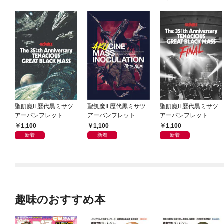
聖飢魔II 歴代黒ミサツ
聖飢魔II 歴代黒ミサツ
聖飢魔II 歴代黒ミサツ
アーパンフレット Th
アーパンフレット VI
アーパンフレット Th
e 35++th Anniversary
DEO & MUTANT “LIV
e 35++th Anniversary
1,100
1,100
1,100
TENACIOUS GREAT B
E” BLACK MASS TOU
TENACIOUS GREAT B
新着
新着
新着
LACK MASS TOUR
R「悪チン集団接種」
LACK MASS FINAL
(D.C.24／2022)
(D.C.23／2021)
(D.C.25／2023)
趣味のおすすめ本