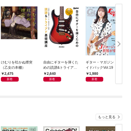
けむりを吐かぬ煙突
自由にギターを弾くた
ギター・マガジン・レ
T
（乙女の本棚）
めの読譜&トライアド
イドバックVol.19
ラ
基礎講座
2,475
2,640
1,980
新着
新着
新着
もっと見る