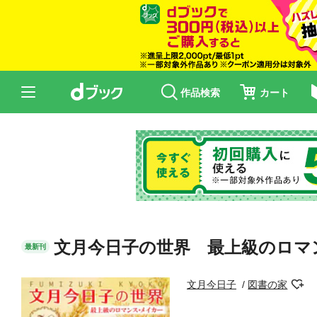
作品検索
カート
文月今日子の世界 最上級のロマ
最新刊
文月今日子
図書の家