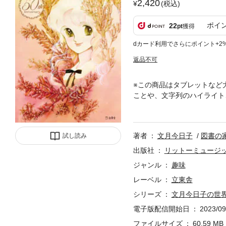
2,420
(税込)
ポイ
22
pt
獲得
dカード利用でさらにポイント+2
返品不可
※この商品はタブレットなど
ことや、文字列のハイライト
300点以上!!「デビュー5
ュー！ そしてロマコメの第
人、その衝撃のデビューから
著者
文月今日子
図書の
試し読み
今日子の軌跡を振り返る究極
研究会「アズ」との深い関わ
出版社
リットーミュージ
素子【目次】プロフィール文
ジャンル
趣味
編］ ロマンス・メイカー始動！
レーベル
立東舎
睦美／福田素子ご家族インタ
今日子の世界－I「甘い生活」／
シリーズ
文月今日子の世
ちき論考 日高利泰作品リス
電子版配信開始日
2023/09
ファイルサイズ
60.59 MB