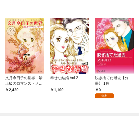
文月今日子の世界 最
幸せな結婚 Vol.2
脱ぎ捨てた過去【分
上級のロマンス・メイ
冊】 1巻
カー
0
2,420
1,100
無料