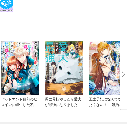
バッドエンド目前のヒ
異世界転移したら愛犬
王太子妃になんてなり
ロインに転生した私、
が最強になりました ～
たくない！！ 婚約者編
今世では恋愛するつも
シルバーフェンリルと
りがチートな兄が離し
俺が異世界暮らしを始
てくれません！？@C
めたら～ THE COMIC
OMIC