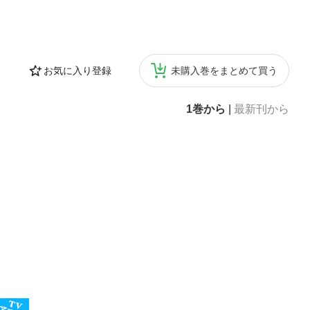
お気に入り登録
未購入巻をまとめて買う
1巻から
|
最新刊から