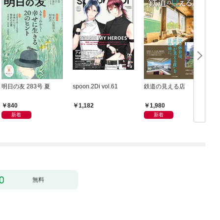
明日の友 283号 夏
spoon.2Di vol.61
鉄道の見える店
840
1,980
1,182
新着
新着
無料