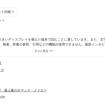
ント詳細
%
大きいディスプレイを備えた端末で読むことに適しています。また、文
、検索、辞書の参照、引用などの機能が使用できません。最新インタビ
0周年記念 文月今日子展」開催の北九州市漫画ミュージアムと協力した決
一人者へ。文月今日子、初の大特集本!1973年、『別冊少女フレンド』
50年。瑞々しい初期の名作から軽やかなロマンチックコメディ群まで
家
のファンブック。作者お気に入りの短編マンガも2編収録！日本最古で
り。活躍を支えたご家族にも取材！特別寄稿：おおやちき、清水玲子、
ック
月今日子ロングインタビュー ［前編］ 生い立ち、デビュー、結婚そ
 そして現在までキョロコ先生〈初期名作〉総まくり!!Special Gues
ビュー 志賀俊正さんにお聞きした"製作の舞台裏"のこと キョロコの
II「パフ」北九州市漫画ミュージアム田中時彦館長インタビューSpecial 
界 最上級のロマンス・メイカー
ト年譜
/29