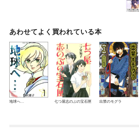
あわせてよく買われている本
地球へ…
七つ屋志のぶの宝石匣
出禁のモグラ