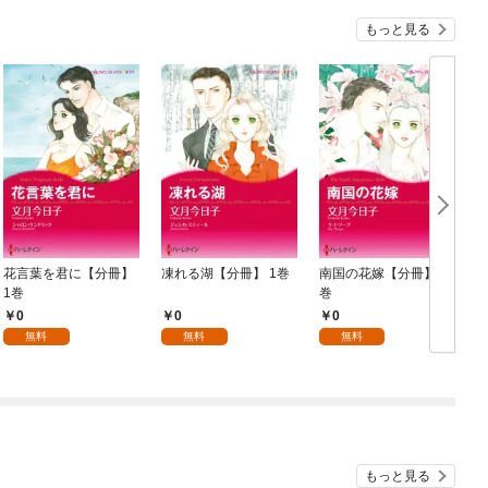
もっと見る
花言葉を君に【分冊】
凍れる湖【分冊】 1巻
南国の花嫁【分冊】 1
1巻
巻
冊
0
0
0
無料
無料
無料
もっと見る