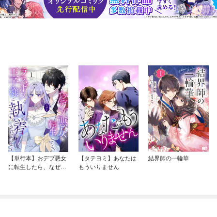
【単行本】おデブ悪女
【タテヨミ】あなたは
結界師の一輪華
に転生したら、なぜか
もういりません
ラスボス王子様に執着
されています