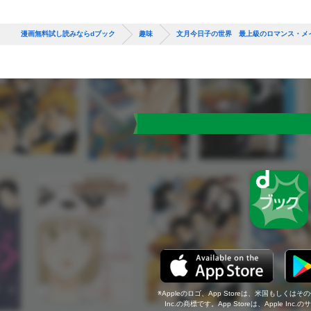
漫画無料試し読みならdブック
趣味
文月今日子の世界 最上級のロマンス・メ
Appleのロゴ、App Storeは、米国もしくはそ
Inc.の商標です。App Storeは、Apple In