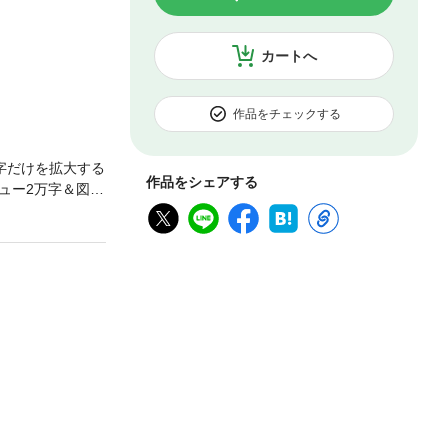
カートへ
作品をチェックする
字だけを拡大する
作品をシェアする
ュー2万字＆図版
定版！衝撃のデビ
に現れた大型新
、マンガ家・文月
最大の老舗マンガ
萩岩睦美、福田
して下関へ ［後
t 清水玲子／萩岩
お庭マンガ 文月
Guest おおや