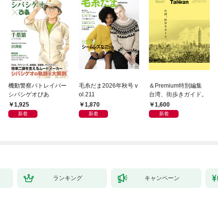
機動警察パトレイバー
毛糸だま2026年秋号 v
＆Premium特別編集
シバシゲオぴあ
ol.211
台湾、街歩きガイド。
1,925
1,870
1,600
新着
新着
新着
ランキング
キャンペーン