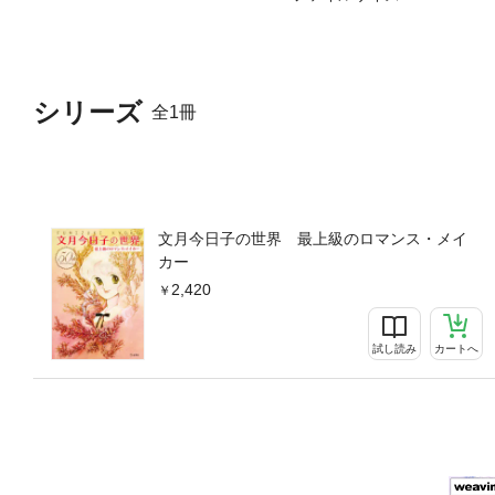
シリーズ
全1冊
文月今日子の世界 最上級のロマンス・メイ
カー
2,420
試し読み
カートへ