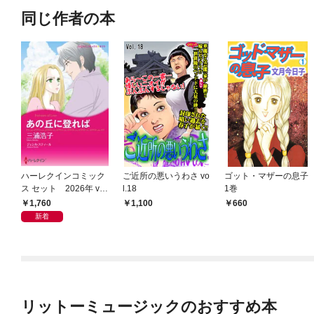
同じ作者の本
ハーレクインコミック
ご近所の悪いうわさ vo
ゴット・マザーの息子
ス セット 2026年 vo
l.18
1巻
l.1068
1,760
1,100
660
新着
リットーミュージックのおすすめ本