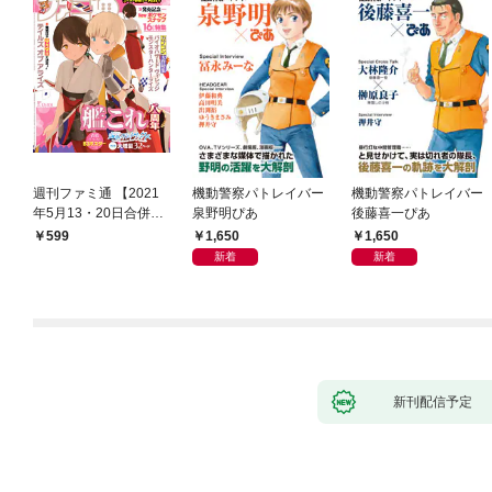
週刊ファミ通 【2021
機動警察パトレイバー
機動警察パトレイバー
年5月13・20日合併
泉野明ぴあ
後藤喜一ぴあ
号】
1,650
1,650
599
新着
新着
新刊配信予定