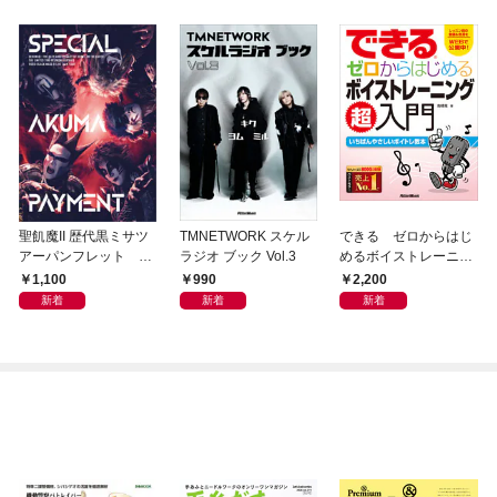
聖飢魔II 歴代黒ミサツ
TMNETWORK スケル
できる ゼロからはじ
アーパンフレット VI
ラジオ ブック Vol.3
めるボイストレーニン
DEO BLACK MASS &
グ超入門
1,100
990
2,200
LIVE TALK TOUR「特
新着
新着
新着
別給付悪魔」(D.C.22
／2020)