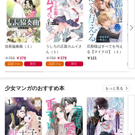
信長協奏曲（１）
うしろの正面カムイさ
旦那様はすべてを与え
はじ
ん（１）
る【マイクロ】（１）
（１
759
379
759
379
7
121
試読フル
割引
試読フル
割引
試
少女マンガのおすすめ本
もっと見る