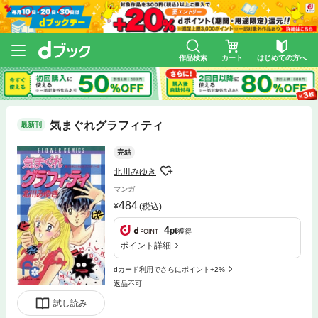
作品検索
カート
はじめての方へ
気まぐれグラフィティ
最新刊
完結
北川みゆき
マンガ
484
(税込)
4
pt
獲得
ポイント詳細
dカード利用でさらにポイント+2%
返品不可
試し読み