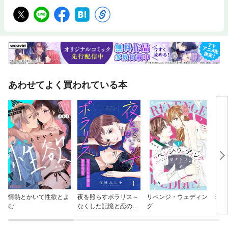
あわせてよく買われている本
情熱とかいて性欲とよ
夜を照らすポラリス～
リベンジ・ウェディン
独り
む
なくした記憶と恋の行
グ
方～