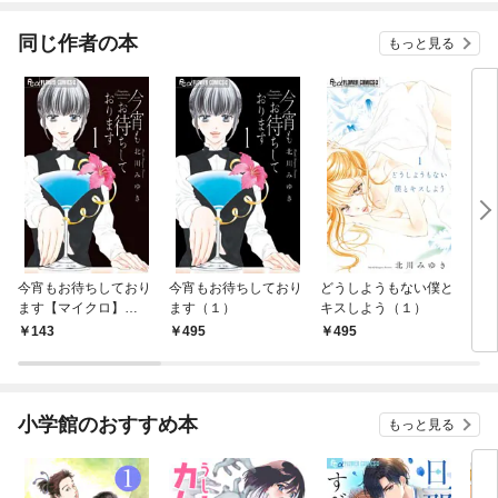
同じ作者の本
もっと見る
今宵もお待ちしており
今宵もお待ちしており
どうしようもない僕と
どう
ます【マイクロ】
ます（１）
キスしよう（１）
キス
（１）
ロ】
143
495
495
1
小学館のおすすめ本
もっと見る