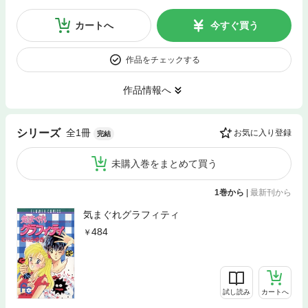
カートへ
今すぐ買う
作品をチェックする
作品情報へ
全1冊
シリーズ
お気に入り登録
完結
未購入巻をまとめて買う
1巻から
|
最新刊から
気まぐれグラフィティ
484
試し読み
カートへ