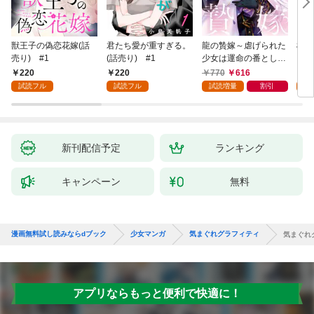
獣王子の偽恋花嫁(話
君たち愛が重すぎる。
龍の贄嫁～虐げられた
桜と
売り) #1
(話売り) #1
少女は運命の番として
愛される～ 1巻
220
220
770
616
2
試読フル
試読フル
試読増量
割引
試
新刊配信予定
ランキング
キャンペーン
無料
漫画無料試し読みならdブック
少女マンガ
気まぐれグラフィティ
気まぐれ
アプリならもっと便利で快適に！