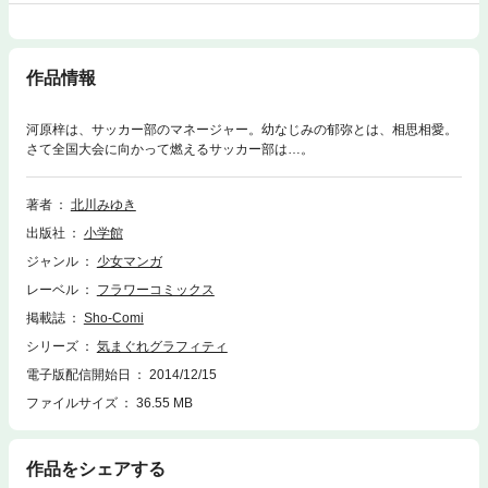
作品情報
河原梓は、サッカー部のマネージャー。幼なじみの郁弥とは、相思相愛。
さて全国大会に向かって燃えるサッカー部は…。
著者
北川みゆき
出版社
小学館
ジャンル
少女マンガ
レーベル
フラワーコミックス
掲載誌
Sho-Comi
シリーズ
気まぐれグラフィティ
電子版配信開始日
2014/12/15
ファイルサイズ
36.55 MB
作品をシェアする