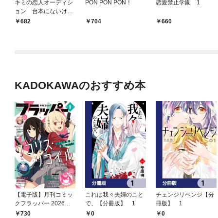
キミの恋人オーディシ
PON PON PON！
恋愛禁止学園 1
ョン 台本にないけど
キスしていい？【電子
682
704
660
特典付き】
KADOKAWAのおすすめ本
【電子版】月刊コミッ
これは我々夫婦のこと
チェンジリベンジ【分
クフラッパー 2026年9
で、【分冊版】 1
冊版】 1
月号
730
0
0