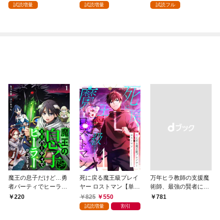
試読増量
試読増量
試読フル
魔王の息子だけど…勇
死に戻る魔王級プレイ
万年ヒラ教師の支援魔
者パーティでヒーラー
ヤー ロストマン【単行
術師、最強の賢者にな
やってます。1
本版】 1巻
る～不人気の支援魔術
825
550
220
￥781
師は給料泥棒だと魔術
試読増量
割引
大学をクビになった