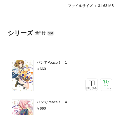
ファイルサイズ
31.63 MB
シリーズ
全5冊
完結
パンでPeace！ 1
660
試し読み
カートへ
パンでPeace！ 4
660