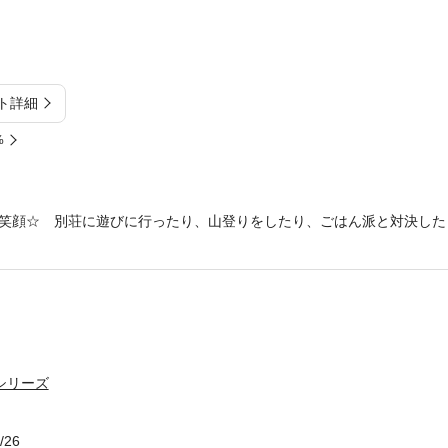
ト詳細
%
笑顔☆ 別荘に遊びに行ったり、山登りをしたり、ごはん派と対決したり
シリーズ
/26