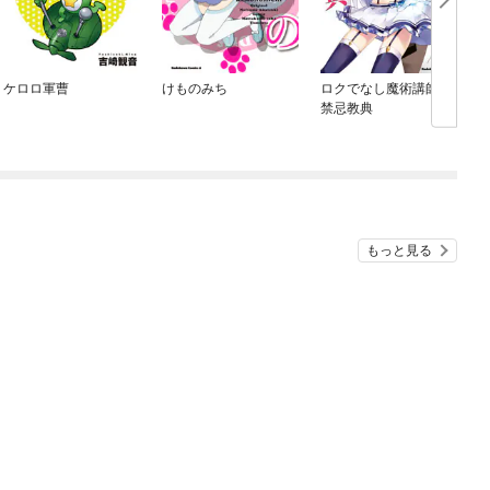
ケロロ軍曹
けものみち
ロクでなし魔術講師と
禁忌教典
もっと見る