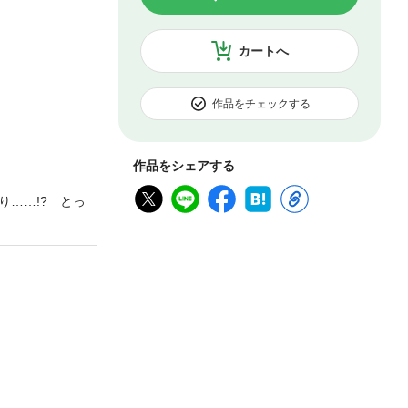
カートへ
作品をチェックする
作品をシェアする
……!? とっ