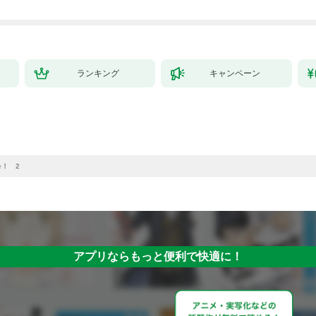
が、出世した元教え子
たちのおかげで何も困
らない件～【単行本
版】 1巻
ランキング
キャンペーン
e！ 2
アプリならもっと便利で快適に！