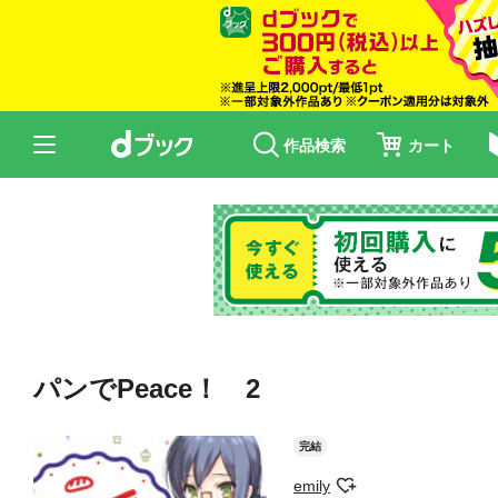
作品検索
カート
パンでPeace！ 2
完結
emily