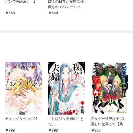
パンでPeace！ 1
ぼくの日常が変態に侵
蝕されてパンデミッ
ク！？
660
660
チェンジリベンジ01
これは我々夫婦のこと
乙女ゲー世界はモブに
で、一
厳しい世界です【共和
国編】 ０１
792
792
836