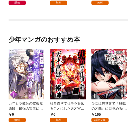
新着
無料
無料
少年マンガのおすすめ本
万年ヒラ教師の支援魔
社畜過ぎて仕事を辞め
少女は異世界で『殺戮
術師、最強の賢者にな
ることにした天才宮廷
の才能』に目覚める(話
る～不人気の支援魔術
魔術師～辺境の地でス
売り) #1
0
0
165
師は給料泥棒だと魔術
ローライフを夢見る
無料
無料
試読フル
大学をクビになった
が、不届き者を倒して