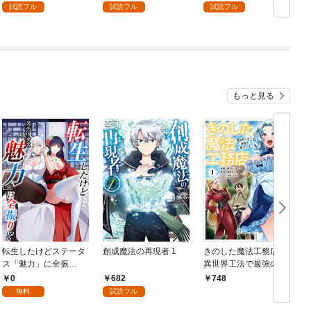
を頑張ります！ 1
試読フル
試読フル
試読フル
もっと見る
転生したけどステータ
創成魔法の再現者 1
きのした魔法工務店
ス「魅力」に全振
異世界工法で最強の家
り！？(1)
づくりを（コミック）
0
682
748
１
無料
試読フル