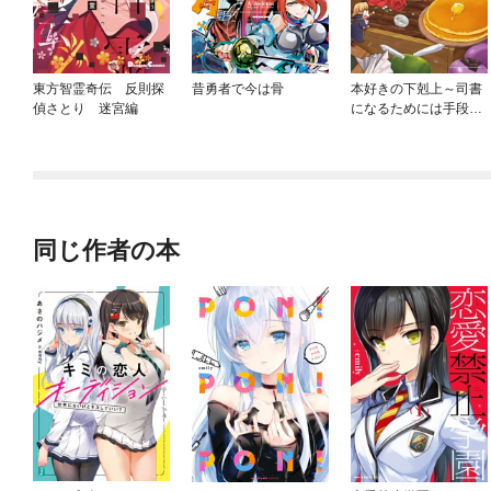
東方智霊奇伝 反則探
昔勇者で今は骨
本好きの下剋上～司書
偵さとり 迷宮編
になるためには手段を
選んでいられません～
公式コミックアンソロ
ジー
同じ作者の本