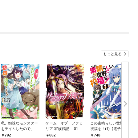
もっと見る
私、蜘蛛なモンスター
ゲーム オブ ファミ
この素晴らしい世界に
をテイムしたので、ス
リア-家族戦記- 01
祝福を！(1)【電子特別
パイダーシルクで裁縫
版】
792
682
748