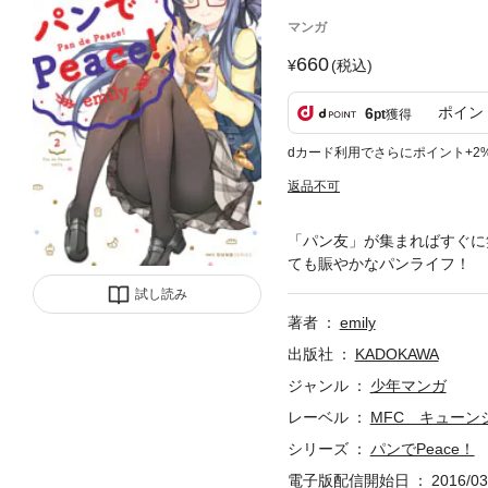
マンガ
660
(税込)
ポイン
6
pt
獲得
dカード利用でさらにポイント+2
返品不可
「パン友」が集まればすぐに
ても賑やかなパンライフ！
試し読み
著者
emily
出版社
KADOKAWA
ジャンル
少年マンガ
レーベル
MFC キューン
シリーズ
パンでPeace！
電子版配信開始日
2016/03