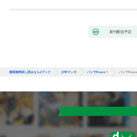
が、出世した元教え子
いたら『最果ての魔
たちのおかげで何も困
女』と呼ばれるように
らない件～ 第1話
なる～ 第1話
新刊配信予定
漫画無料試し読みならdブック
少年マンガ
パンでPeace！
パンでPeac