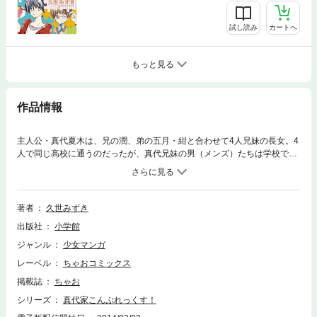
試し読み
カートへ
もっと見る
作品情報
主人公・真代夏木は、兄の潤、弟の五月・紺と合わせて4人兄妹の長女。4
人で同じ高校に通うのだったが、真代兄妹の男（メンズ）たちは学校では
モテまくり！そんな3人に囲まれて暮らす夏木は周囲からうらやましがら
れるばかりなのだが…。真代家にはなかなか他人には話せないヒミツがあ
った。それは、夏木が本当に血のつながった兄妹ではないということ。ま
だ小さい頃親戚のおじさんから頼まれ真代家の家族として育ってきたのだ
著者
久世みずき
った。そんな事情を兄弟・両親とも知りながら、時にはけんかしたり泣い
出版社
小学館
たりしながらも実際の家族以上のつながりをもって生活をしている。兄妹
も多感な年頃のなか弟の五月は夏木を女性として意識し始めたり、夏木の
ジャンル
少女マンガ
本当の父親が現れたり…、真代家はまだまだ波乱が続きそうです！
レーベル
ちゃおコミックス
掲載誌
ちゃお
シリーズ
真代家こんぷれっくす！