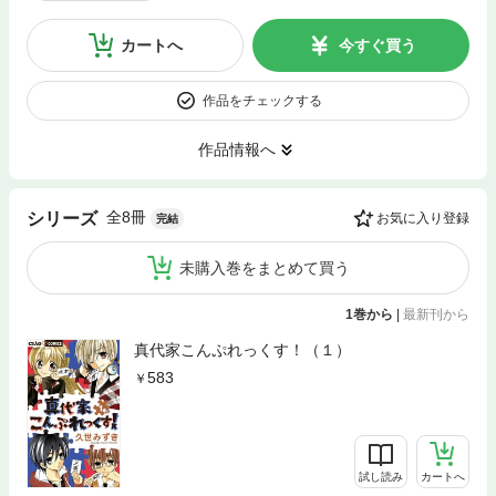
カートへ
今すぐ買う
作品をチェックする
作品情報へ
全8冊
シリーズ
お気に入り登録
完結
未購入巻をまとめて買う
1巻から
|
最新刊から
真代家こんぷれっくす！（１）
583
試し読み
カートへ