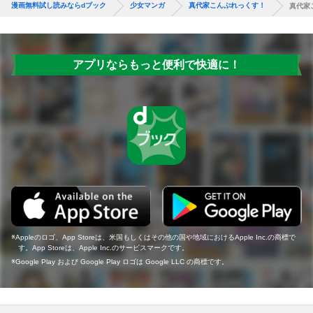
漫画無料試し読みならdブック
少女マンガ
真代家こんぷれっくす！
真代家
アプリならもっと便利で快適に！
Appleのロゴ、App Storeは、米国もしくはその他の国や地域におけるApple Inc.の商標で
す。App Storeは、Apple Inc.のサービスマークです。
Google Play および Google Play ロゴは Google LLC の商標です。