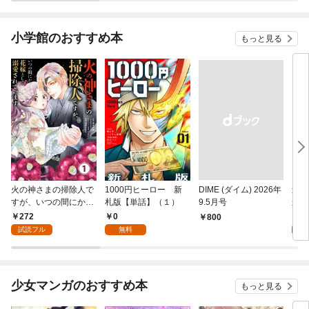
を見ているようです。
ちかばちかの婚約を決
ちか
婚約破棄？ご愁傷様で
断する 分冊版（１）
断す
す。
小学館のおすすめ本
もっと見る
火の神さまの掃除人で
1000円ヒーロー 新
DIME (ダイム) 2026年
追放
すが、いつの間にか花
札版【単話】（１）
9.5月号
かつ
嫁として溺愛されてい
まへ
272
0
1
￥800
ます【単話】（１）
れで
試読フル
無料
試
（１
少女マンガのおすすめ本
もっと見る