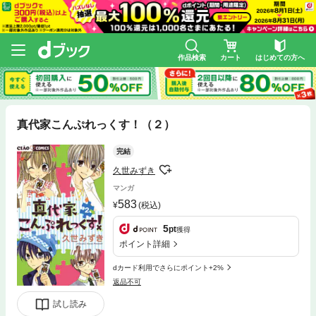
作品検索
カート
はじめての方へ
真代家こんぷれっくす！（２）
完結
久世みずき
マンガ
583
(税込)
5
pt
獲得
ポイント詳細
dカード利用でさらにポイント+2%
返品不可
試し読み