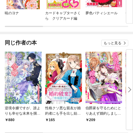
暁のヨナ
カードキャプターさく
夢色パティシエール
仁義
ら クリアカード編
同じ作者の本
もっと見る
逆境令嬢ですが、誰よ
性格クソ悪な親友が婚
伯爵家を守るためにと
伯爵
りも幸せな未来を掴み
約者にも手を出し始め
りあえず婚約しまし
りあ
取ります！ アンソロジ
たのでキレて縁を切っ
た ニートの令嬢は醜
た 
880
165
209
7
ーコミック
たら、彼女の悪行がバ
聞をはらし意地悪な侯
聞を
レ始めてどうやら地獄
爵家に対抗するためい
爵家