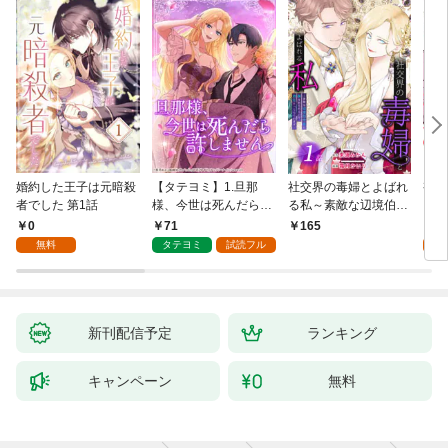
婚約した王子は元暗殺
【タテヨミ】1.旦那
社交界の毒婦とよばれ
視線
者でした 第1話
様、今世は死んだら許
る私～素敵な辺境伯令
る 1
しません
息に腕を折られたの
0
71
1
165
で、責任とってもらい
無料
タテヨミ
試読フル
試
ます～［ばら売り］
第1話
新刊配信予定
ランキング
キャンペーン
無料