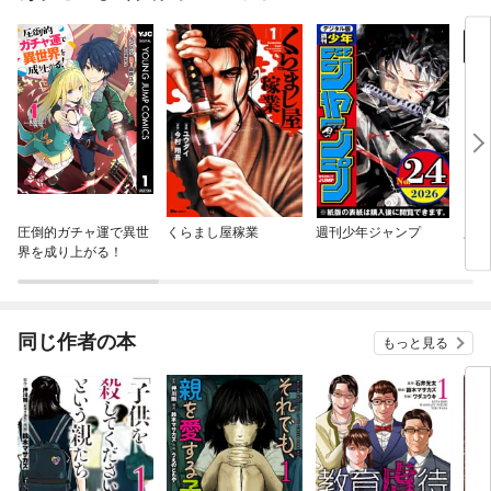
圧倒的ガチャ運で異世
くらまし屋稼業
週刊少年ジャンプ
人生
界を成り上がる！
同じ作者の本
もっと見る