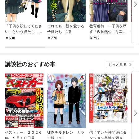
「子供を殺してくださ
それでも、親を愛する
教育虐待 —子供を壊
マト
い」という親たち 1
子供たち 1巻
す「教育熱心」な親た
巻
巻
ち 1巻
638
770
792
7
講談社のおすすめ本
もっと見る
ベストカー ２０２６
徒然チルドレン カラ
信じていた仲間達にダ
魔女
年 ９月１０日号
ー版（１）
ンジョン奥地で殺され