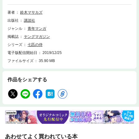
から、私は、ちゃんとあの女・お紺（こん）を殺さなくちゃいけないの。
前衛時代劇、ここに完結。『七匹』ぜんぶ出てきます。
著者
鈴木マサカズ
出版社
講談社
ジャンル
青年マンガ
掲載誌
ヤングマガジン
シリーズ
七匹の侍
電子版配信開始日
2019/12/25
ファイルサイズ
35.90 MB
作品をシェアする
あわせてよく買われている本