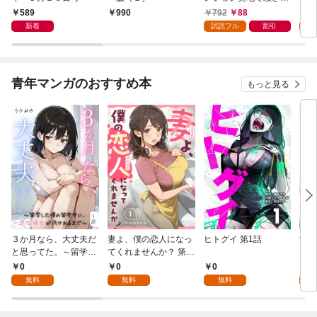
かけたがギフト『無限
589
792
88
7
990
ガチャ』でレベル９９
新着
試読フル
割引
試
９９の仲間達を手に入
れて元パーティーメン
バーと世界に復讐＆
『ざまぁ！』します！
青年マンガのおすすめ本
もっと見る
（１）
３か月なら、大丈夫だ
妻よ、僕の恋人になっ
ヒトグイ 第1話
世界
と思ってた。～留学し
てくれませんか？ 第1
レベ
た僕の留守中に、一途
話
0
0
0
0
な彼女が汚されるまで
無料
無料
無料
～ 1話