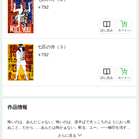
792
試し読み
カートへ
七匹の侍（３）
792
試し読み
カートへ
作品情報
怖いのは、あんたじゃない。怖いのは、道半ばで犬っころのようにおっ死
ぬこと。だから……あんたは怖かぁない。斬る、ユー。――極印を消すた
めには、“ずる”をしてはいけないの。“ずる”をするとこの極印は一生消えな
いから。父上、母上には“ずる”のことは、すぐに分かっちゃうんだよ。だ