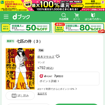
作品検索
カート
はじめての方へ
七匹の侍（３）
最新刊
完結
鈴木マサカズ
マンガ
792
(税込)
7
pt
獲得
ポイント詳細
dカード利用でさらにポイント+2%
返品不可
試し読み