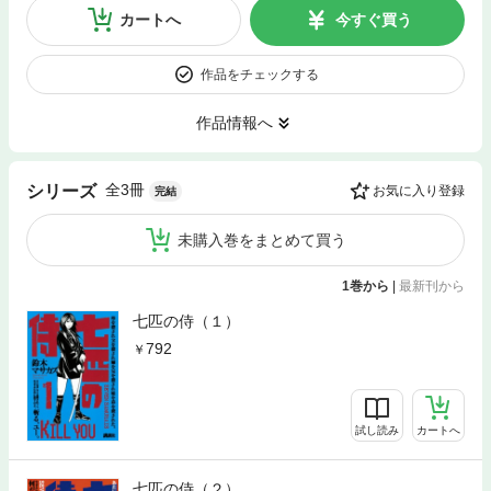
カートへ
今すぐ買う
作品をチェックする
作品情報へ
全3冊
シリーズ
お気に入り登録
完結
未購入巻をまとめて買う
1巻から
|
最新刊から
七匹の侍（１）
792
試し読み
カートへ
七匹の侍（２）