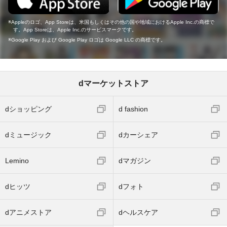
Appleのロゴ、App Storeは、米国もしくはその他の国や地域におけるApple Inc.の商標で
す。App Storeは、Apple Inc.のサービスマークです。
Google Play および Google Play ロゴは Google LLC の商標です。
dマーケットストア
dショッピング
d fashion
dミュージック
dカーシェア
Lemino
dマガジン
dヒッツ
dフォト
dアニメストア
dヘルスケア