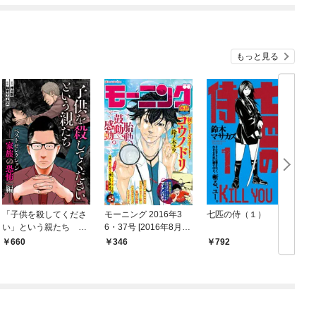
もっと見る
「子供を殺してくださ
モーニング 2016年3
七匹の侍（１）
い」という親たち ベ
6・37号 [2016年8月4
ストセレクションーー
日発売]
660
346
792
「家族の恐怖」編