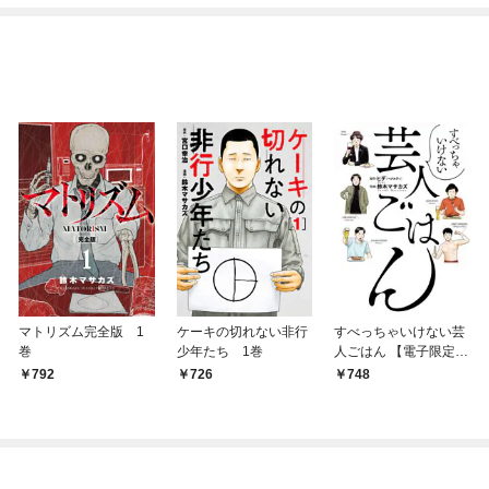
マトリズム完全版 1
ケーキの切れない非行
すべっちゃいけない芸
巻
少年たち 1巻
人ごはん 【電子限定お
まけ付き】
792
726
748