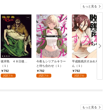
もっと見る
彼岸島 ４８日後…
今夜もシリアルキラー
平成敗残兵すみれちゃ
（１）
と待ち合わせ（１）
ん（１）
792
792
792
試読フル
試読フル
試読フル
もっと見る