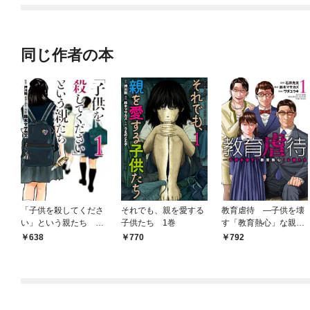
同じ作者の本
「子供を殺してくださ
それでも、親を愛する
教育虐待 —子供を壊
い」という親たち 1
子供たち 1巻
す「教育熱心」な親た
巻
ち 1巻
638
770
792