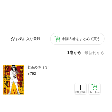
お気に入り登録
未購入巻をまとめて買う
1巻から
|
最新刊から
七匹の侍（３）
792
試し読み
カートへ