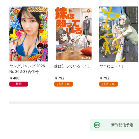
ヤングジャンプ 2026
妹は知っている（１）
ヤニねこ（１）
No.36＆37合併号
400
792
792
新着
試読フル
試読フル
新刊配信予定