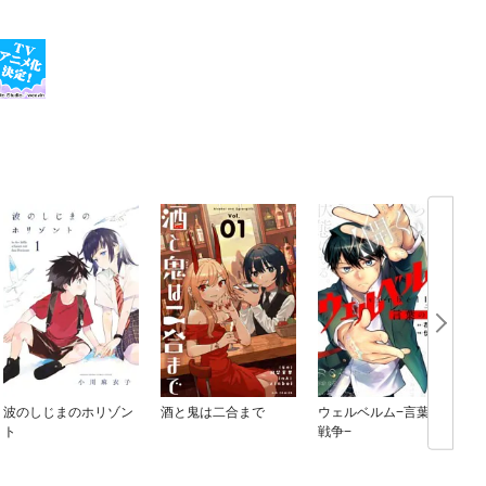
波のしじまのホリゾン
酒と鬼は二合まで
ウェルベルム−言葉の
ト
戦争−