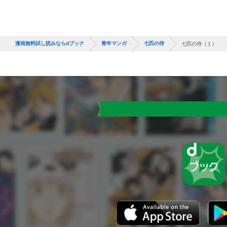
漫画無料試し読みならdブック
青年マンガ
七匹の侍
七匹の侍（１）