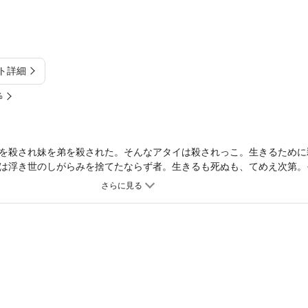
ト詳細
%
を殺され妹を弟を殺された。そんなアタイは殺されっこ。生きるために
は浮き世のしがらみを捨てたならず者。生きるも死ぬも、てめえ次第。
）した江戸後期に名を馳せた、極悪非道の女渡世人・宵闇（よいやみ）
首を翔ばすべく、復讐三昧で御座います。