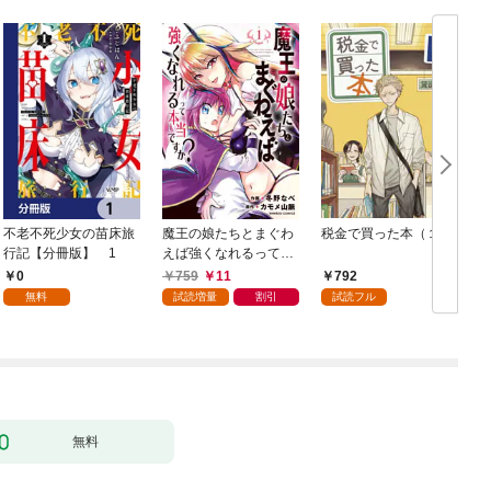
不老不死少女の苗床旅
魔王の娘たちとまぐわ
税金で買った本（１）
女
行記【分冊版】 1
えば強くなれるって本
当ですか？【特典ペー
0
759
11
792
パー付き】【カラーペ
無料
試読増量
割引
試読フル
ージ増量版】 (1)
無料