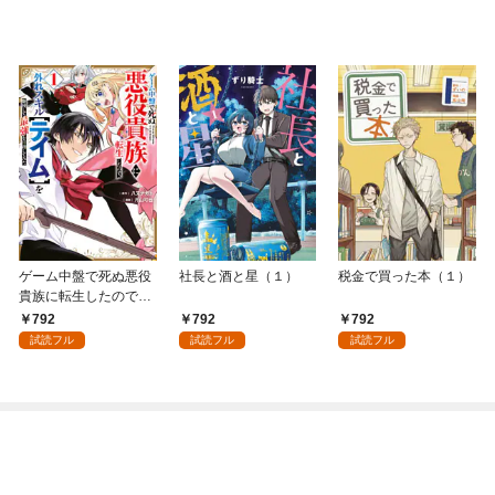
ゲーム中盤で死ぬ悪役
社長と酒と星（１）
税金で買った本（１）
貴族に転生したので、
外れスキル【テイム】
792
792
792
を駆使して最強を目指
試読フル
試読フル
試読フル
してみた（１）