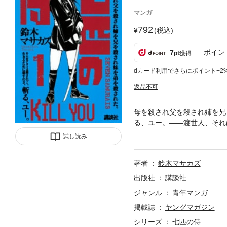
マンガ
792
(税込)
ポイン
7
pt
獲得
dカード利用でさらにポイント+2
返品不可
母を殺され父を殺され姉を兄
る、ユー。――渡世人、それ
梁跋扈（ちょうりょうばっこ
試し読み
ん）。一族を惨殺した七匹の
著者
鈴木マサカズ
出版社
講談社
ジャンル
青年マンガ
掲載誌
ヤングマガジン
シリーズ
七匹の侍