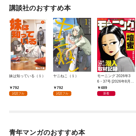
講談社のおすすめ本
妹は知っている（１）
ヤニねこ（１）
モーニング 2026年3
6・37号 [2026年8月6
日発売]
792
792
489
試読フル
試読フル
新着
青年マンガのおすすめ本