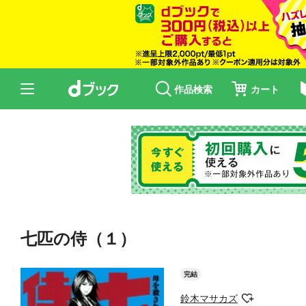
作品検索
カート
七匹の侍（１）
完結
鈴木マサカズ