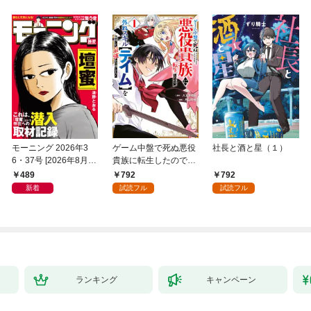
モーニング 2026年3
ゲーム中盤で死ぬ悪役
社長と酒と星（１）
6・37号 [2026年8月6
貴族に転生したので、
日発売]
外れスキル【テイム】
489
792
792
を駆使して最強を目指
新着
試読フル
試読フル
してみた（１）
ランキング
キャンペーン