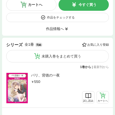
カートへ
今すぐ買う
作品をチェックする
作品情報へ
全1冊
シリーズ
お気に入り登録
完結
未購入巻をまとめて買う
1巻から
|
最新刊から
パリ、背徳の一夜
550
試し読み
カートへ