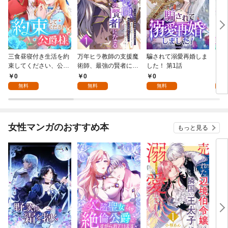
三食昼寝付き生活を約
万年ヒラ教師の支援魔
騙されて溺愛再婚しま
ヒト
束してください、公爵
術師、最強の賢者にな
した！ 第1話
様 1話
る～不人気の支援魔術
0
0
0
0
師は給料泥棒だと魔術
無料
無料
無料
大学をクビになった
が、出世した元教え子
たちのおかげで何も困
らない件～ 第1話
女性マンガのおすすめ本
もっと見る