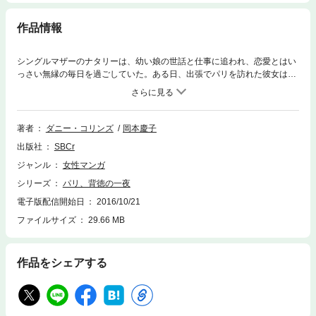
作品情報
シングルマザーのナタリーは、幼い娘の世話と仕事に追われ、恋愛とはい
っさい無縁の毎日を過ごしていた。ある日、出張でパリを訪れた彼女は、
上司のギリシア人大富豪デミトリ・マクリコスタから食事に誘われる。ナ
タリーは彼の熱い眼差しに心ときめかせるも、これは仕事と自分に言い聞
かせる。ところが、デミトリと食事をともにするうち、彼の魅力に抗え
ず、求められるまま体を重ねてしまう。これは一夜限りの幻想――それで
著者
ダニー・コリンズ
岡本慶子
終わるはずだったのに…。
出版社
SBCr
ジャンル
女性マンガ
シリーズ
パリ、背徳の一夜
電子版配信開始日
2016/10/21
ファイルサイズ
29.66 MB
作品をシェアする