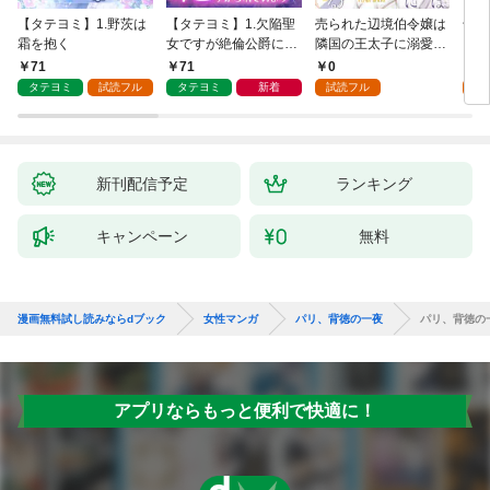
【タテヨミ】1.野茨は
【タテヨミ】1.欠陥聖
売られた辺境伯令嬢は
千鶴
霜を抱く
女ですが絶倫公爵にす
隣国の王太子に溺愛さ
に一
がられています
れる 1
【分
71
71
0
0
家の
タテヨミ
試読フル
タテヨミ
新着
試読フル
新刊配信予定
ランキング
キャンペーン
無料
漫画無料試し読みならdブック
女性マンガ
パリ、背徳の一夜
パリ、背徳の
アプリならもっと便利で快適に！