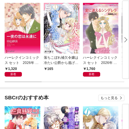
ハーレクインコミック
落ちこぼれ補欠令嬢は
ハーレクインコミック
落ち
ス セット 2026年 vo
冷たい公爵から逃げだ
ス セット 2026年 vo
冷た
l.1018
したい １
l.1069
した
1,320
1,760
165
7
新着
新着
SBCrのおすすめ本
もっと見る