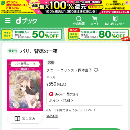
作品検索
カート
はじめての方へ
パリ、背徳の一夜
最新刊
完結
ダニー・コリンズ
岡本慶子
マンガ
550
(税込)
5
pt
獲得
ポイント詳細
dカード利用でさらにポイント+2%
返品不可
試し読み