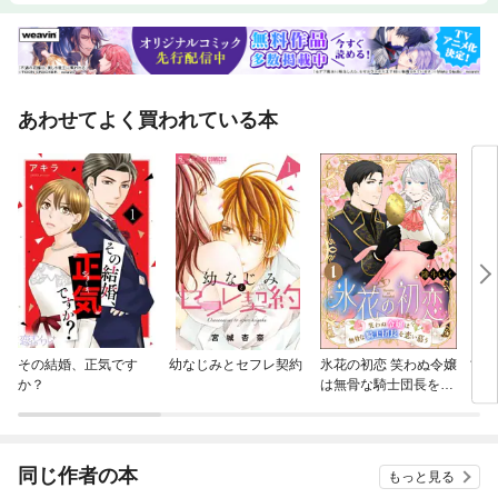
あわせてよく買われている本
その結婚、正気です
幼なじみとセフレ契約
氷花の初恋 笑わぬ令嬢
甘い
か？
は無骨な騎士団長を恋
い慕う（分冊版）
同じ作者の本
もっと見る