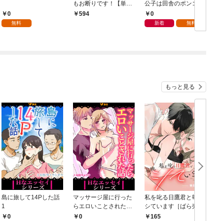
もお断りです！【単行
公子は田舎のポンコツ
本版】 1巻
令嬢にふりまわされる
0
0
594
モノクロ版 第1話
無料
新着
無料
もっと見る
島に旅して14Pした話
マッサージ屋に行った
私を叱る日鷹君と毎晩
1
らエロいことされた話
シています［ばら売
1
り］ 第1話
0
0
165