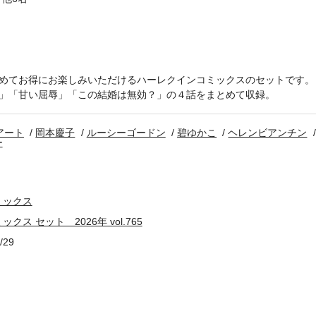
めてお得にお楽しみいただけるハーレクインコミックスのセットです。
」「甘い屈辱」「この結婚は無効？」の４話をまとめて収録。
アート
岡本慶子
ルーシーゴードン
碧ゆかこ
ヘレンビアンチン
ー
ミックス
ス セット 2026年 vol.765
/29