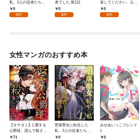
私、3人の従者たちに
者でした 第1話
束してください、公爵
抱かれて困ってます 第
様 1話
0
0
0
1話
無料
無料
無料
女性マンガのおすすめ本
【タテヨミ】1.愛する
堕落聖女に転生した
みせあいっこフレンド
公爵様、謹んで殺させ
私、3人の従者たちに
1
ていただきます！
抱かれて困ってます 第
71
0
0