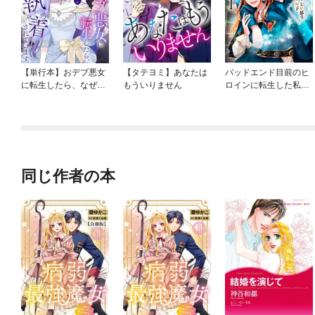
【単行本】おデブ悪女
【タテヨミ】あなたは
バッドエンド目前のヒ
に転生したら、なぜか
もういりません
ロインに転生した私、
ラスボス王子様に執着
今世では恋愛するつも
されています
りがチートな兄が離し
てくれません！？@C
OMIC
同じ作者の本