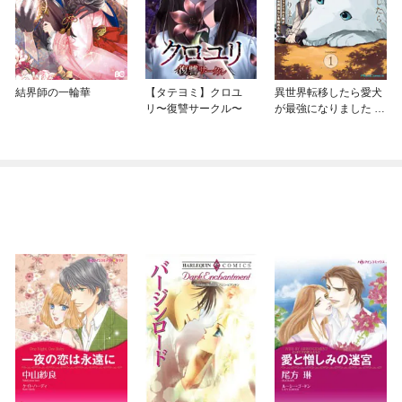
結界師の一輪華
【タテヨミ】クロユ
異世界転移したら愛犬
リ〜復讐サークル〜
が最強になりました ～
シルバーフェンリルと
俺が異世界暮らしを始
めたら～ THE COMIC