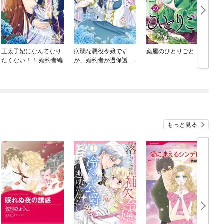
王太子妃になんてなり
病弱な悪役令嬢です
薬屋のひとりごと
たくない！！ 婚約者編
が、婚約者が過保護す
ぎて逃げ出したい(私た
ち犬猿の仲でしたよ
ね！？)
もっと見る