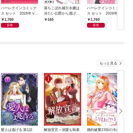
ハーレクインコミック
落ちこぼれ補欠令嬢は
ハーレクインコミック
ス セット 2026年 vo
冷たい公爵から逃げだ
ス セット 2026年 vo
ス
l.1074
したい １
l.1069
l
1,760
1,760
165
新着
新着
もっと見る
愛人は逃げる 第1話
解放宣言～溺愛も執着
婚約破棄23回の冷血貴