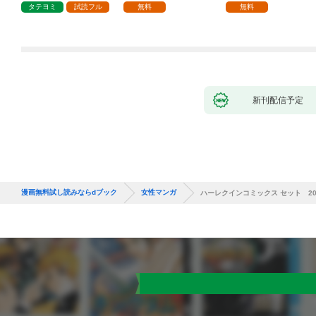
1話
タテヨミ
試読フル
無料
無料
新刊配信予定
漫画無料試し読みならdブック
女性マンガ
ハーレクインコミックス セット 2026年