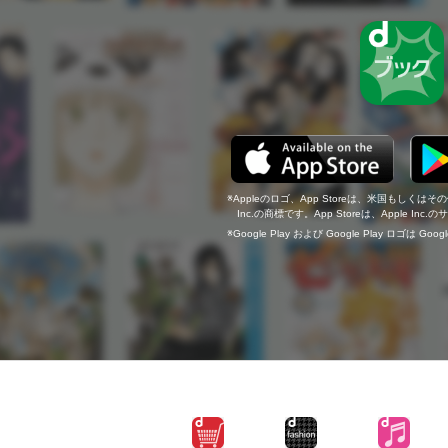
Appleのロゴ、App Storeは、米国もしくはそ
Inc.の商標です。App Storeは、Apple In
Google Play および Google Play ロゴは Go