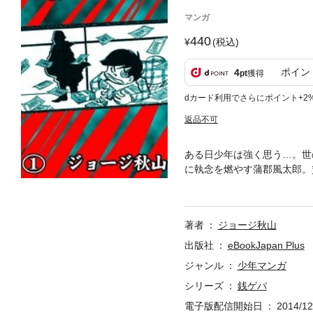
マンガ
440
(税込)
ポイン
4
pt
獲得
dカード利用でさらにポイント+2
返品不可
ある日少年は強く思う…。世
に執念を燃やす蒲郡風太郎。
ージ秋山が鋭く描いた衝撃の傑
著者
ジョージ秋山
出版社
eBookJapan Plus
ジャンル
少年マンガ
シリーズ
銭ゲバ
電子版配信開始日
2014/12