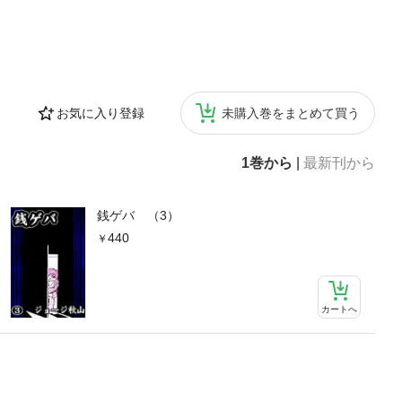
お気に入り登録
未購入巻をまとめて買う
1巻から
|
最新刊から
銭ゲバ （3）
440
カートへ