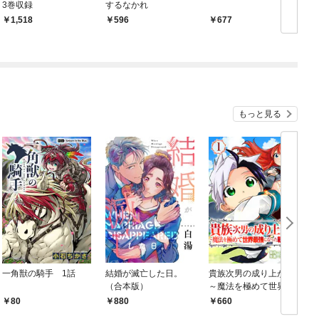
3巻収録
するなかれ
1,518
596
677
もっと見る
一角獣の騎手 1話
結婚が滅亡した日。
貴族次男の成り上がり
（合本版）
～魔法を極めて世界最
強になった転生者～
80
880
660
（合本版） 1巻
1