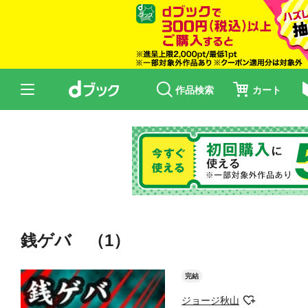
作品検索
カート
銭ゲバ （1）
完結
ジョージ秋山