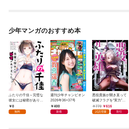
少年マンガのおすすめ本
ふたりの千佳～完璧な
週刊少年チャンピオン
悪役貴族が開き直って
彼女には秘密がありま
2026年36+37号
破滅フラグを“実力”で
した(1)
叩き折っていたら、い
0
400
770
616
つの間にかヒロイン達
無料
新着
試読増量
割引
から英雄視されるよう
になった件（コミッ
ク） 1巻