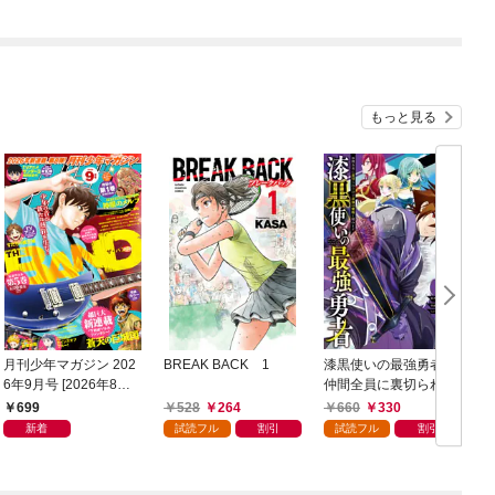
もっと見る
月刊少年マガジン 202
BREAK BACK 1
漆黒使いの最強勇者
6年9月号 [2026年8月6
仲間全員に裏切られた
日発売]
ので最強の魔物と組み
699
528
264
660
330
ます 1巻
新着
試読フル
割引
試読フル
割引