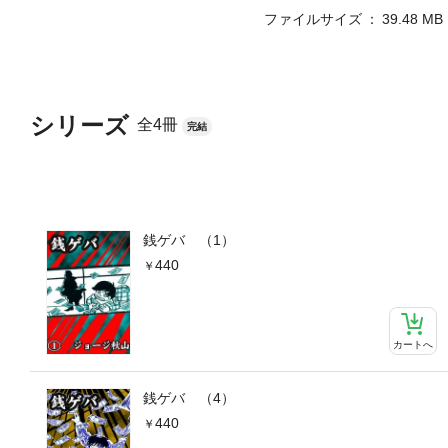
ファイルサイズ
39.48 MB
シリーズ
全4冊
完結
銭ゲバ （1）
440
カートへ
銭ゲバ （4）
440