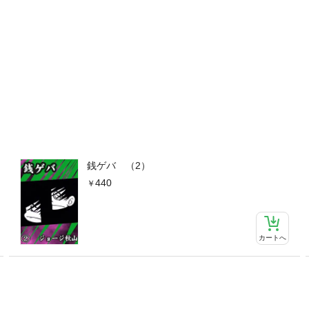
銭ゲバ （2）
440
カートへ