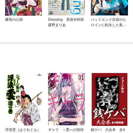
継母の心得
Dressing 美容外科医
バッドエンド目前のヒ
森野まりあ
ロインに転生した私、
今世では恋愛するつも
りがチートな兄が離し
てくれません！？@C
OMIC
浮浪雲（はぐれぐも）
ギャラ ～悪への招待
銭ゲバ 大合本 全4