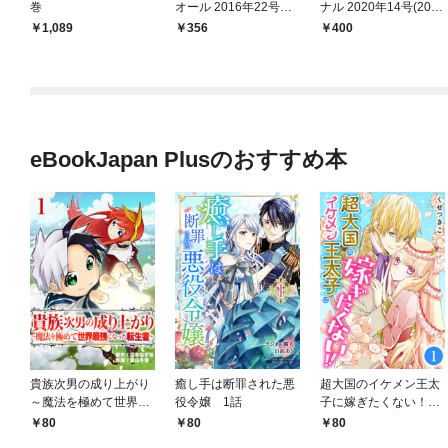
巻
オール 2016年22号（2
ナル 2020年14号(202
016年10月28日発売）
0年7月4日発売)
1,089
356
400
eBookJapan Plusのおすすめ本
貴族次男の成り上がり
癒し手は断罪された悪
超大国のイケメン王太
～魔法を極めて世界最
役令嬢 1話
子に嫁ぎたくない！！
強になった転生者～
1話
80
80
80
1話