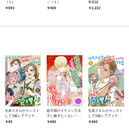
（１）
～（１）
巻収録
693
660
2,222
生産スキルがカンスト
超大国のイケメン王太
生産スキルがカンスト
してS級レアアイテム
子に嫁ぎたくない！！
してS級レアアイテム
も作れるけど冒険者ア
（合本版） 1巻
も作れるけど冒険者ア
80
660
660
パートの管理人をして
パートの管理人をして