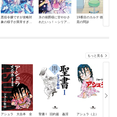
悪役令嬢ですが攻略対
氷の侯爵様に甘やかさ
19番目のカルテ 徳重
象の様子が異常すぎる
れたいっ！～シリアス
晃の問診
@COMIC
展開しかない幼女に転
生してしまった私の奮
闘記～@COMIC
もっと見る
アシュラ 大合本 全
聖書 I 旧約篇 姦淫
アシュラ（上）