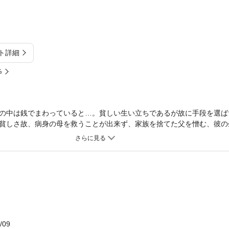
ト詳細
%
の中は銭でまわっていると…。貧しい生い立ちであるが故に手段を選ば
貧しさ故、病身の母を救うことが出来ず、家族を捨てた父を憎む、彼の
作!!
/09