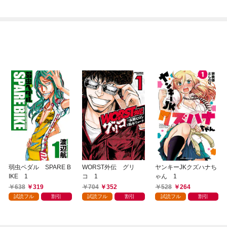
います 1話
います（合本版） 1
巻
弱虫ペダル SPARE B
WORST外伝 グリ
ヤンキーJKクズハナち
IKE 1
コ 1
ゃん 1
638
319
704
352
528
264
試読フル
割引
試読フル
割引
試読フル
割引